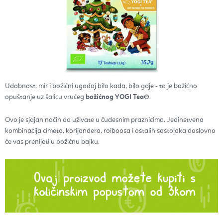
Udobnost, mir i božićni ugođaj bilo kada, bilo gdje - to je božićno
opuštanje uz šalicu vrućeg
božićnog YOGI Tea®
.
Ovo je sjajan način da uživate u čudesnim praznicima. Jedinstvena
kombinacija cimeta, korijandera, roiboosa i ostalih sastojaka doslovno
će vas prenijeti u božićnu bajku.