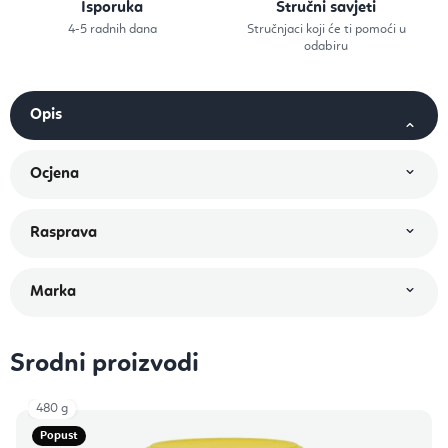
Isporuka
Stručni savjeti
4-5 radnih dana
Stručnjaci koji će ti pomoći u
odabiru
Srodni proizvodi
480 g
Popust