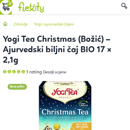
Preskoči
KOŠARICA
P
na
sadržaj
Početna
Zdravlje
Yogi i ayurvedski čajevi
Yogi Tea Christmas (Božić) –
Ajurvedski biljni čaj BIO 17 ×
2,1g
Prosječna
1 rating
Detalji ocjene
ocjena
proizvoda
je
5,0
Bestseller
od
5
zvjezdica.