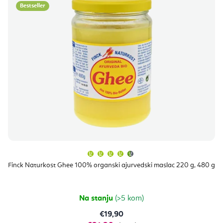
Bestseller
Prosječna
ocjena
proizvoda
Finck Naturkost Ghee 100% organski ajurvedski maslac 220 g, 480 g
je
4,7
od
5
zvjezdica.
Na stanju
(>5 kom)
€19,90