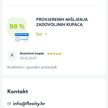
n
o
PROVJERENIH MIŠLJENJA
ž
ZADOVOLJNIH KUPACA
98 %
j
Sve
e
Anonimni kupac
20.12.2023
Kvalitetni i povoljni proizvodi.
Kontakt
info
@
flexity.hr