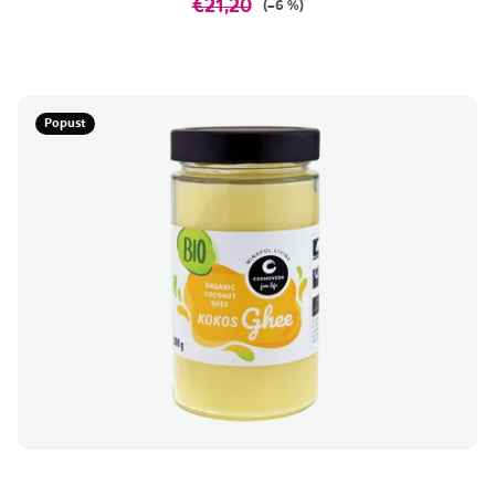
€21,20
(–6 %)
Popust