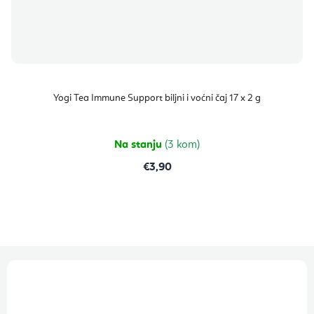
Yogi Tea Immune Support biljni i voćni čaj 17 x 2 g
Na stanju
(3 kom)
€3,90
P
o
d