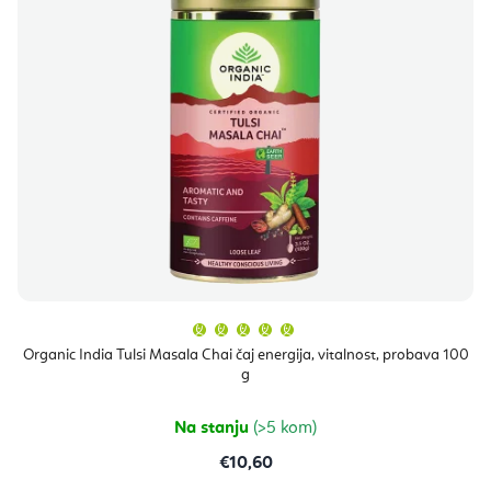
Prosječna
ocjena
proizvoda
Organic India Tulsi Masala Chai čaj energija, vitalnost, probava 100
je
g
5,0
od
5
zvjezdica.
Na stanju
(>5 kom)
€10,60