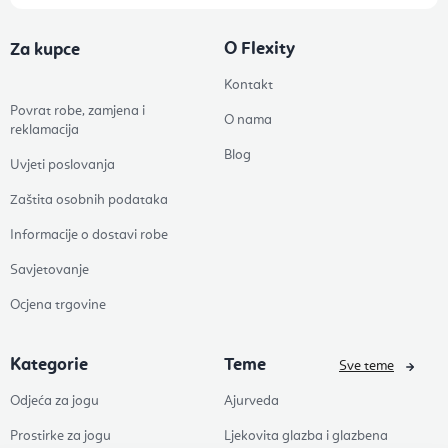
O Flexity
Za kupce
Kontakt
Povrat robe, zamjena i
O nama
reklamacija
Blog
Uvjeti poslovanja
Zaštita osobnih podataka
Informacije o dostavi robe
Savjetovanje
Ocjena trgovine
Kategorie
Teme
Sve teme
Odjeća za jogu
Ajurveda
Prostirke za jogu
Ljekovita glazba i glazbena