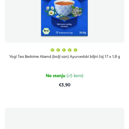
Prosječna
ocjena
proizvoda
Yogi Tea Bedtime Abend (bolji san) Ayurvedski biljni čaj 17 x 1,8 g
je
5,0
od
5
zvjezdica.
Na stanju
(>5 kom)
€3,90