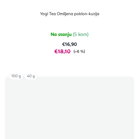
Yogi Tea Omiljena poklon-kutija
Na stanju
(5 kom)
€16,90
€18,10
(–6 %)
100 g
40 g