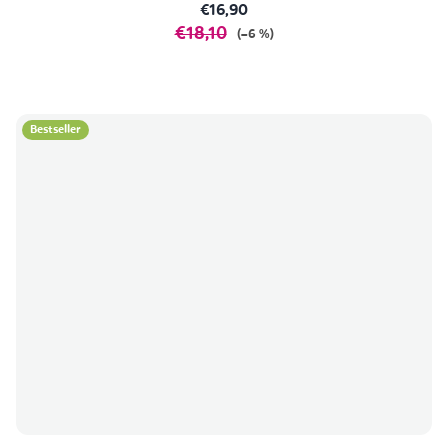
€16,90
€18,10
(–6 %)
Bestseller