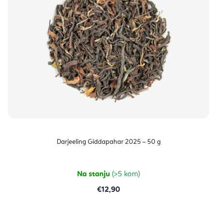
i
r
s
o
p
i
r
z
o
v
i
o
z
d
v
a
o
Darjeeling Giddapahar 2025 – 50 g
d
a
Na stanju
(>5 kom)
€12,90