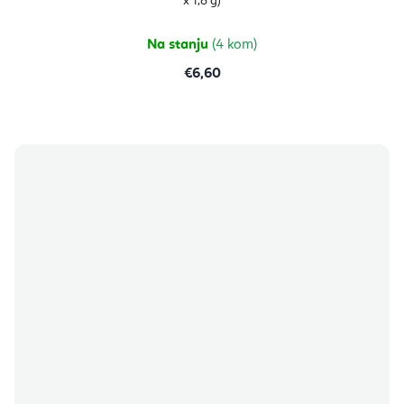
x 1,8 g)
Na stanju
(4 kom)
€6,60