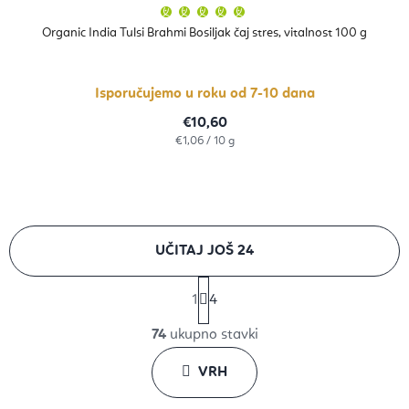
Prosječna
ocjena
proizvoda
Organic India Tulsi Brahmi Bosiljak čaj stres, vitalnost 100 g
je
5,0
od
5
zvjezdica.
Isporučujemo u roku od 7-10 dana
€10,60
Izračunaj
€1,06 / 10 g
cijenu:
UČITAJ JOŠ 24
P
1
4
a
K
g
74
ukupno stavki
o
i
n
VRH
n
a
t