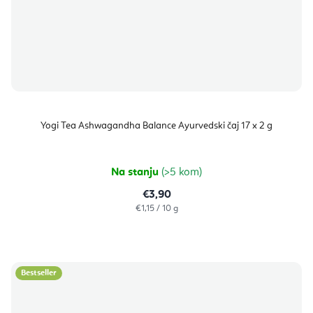
Yogi Tea Ashwagandha Balance Ayurvedski čaj 17 x 2 g
Na stanju
(>5 kom)
€3,90
Izračunaj
€1,15 / 10 g
cijenu:
Bestseller