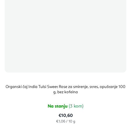
Organski čaj India Tulsi Sweet Rose za smirenje, stres, opuštanje 100
g, bez kofeina
Na stanju
(3 kom)
€10,60
Izračunaj
€1,06 / 10 g
cijenu: