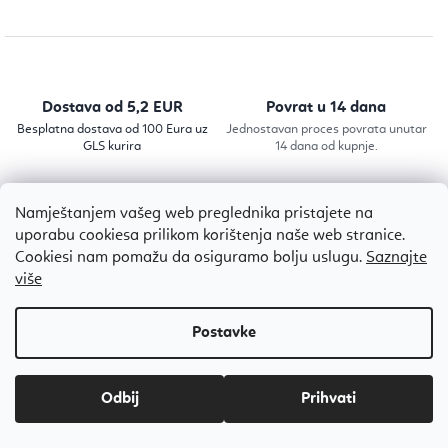
c
r
i
o
j
l
a
e
Dostava od 5,2 EUR
Povrat u 14 dana
l
Besplatna dostava od 100 Eura uz
Jednostavan proces povrata unutar
GLS kurira
14 dana od kupnje.
i
s
Isporuka
Stručni savjeti
t
Namještanjem vašeg web preglednika pristajete na
4-5 radnih dana
Stručnjaci koji će ti pomoći u
uporabu cookiesa prilikom korištenja naše web stranice.
a
odabiru
Cookiesi nam pomažu da osiguramo bolju uslugu.
Saznajte
n
više
j
a
P
o
d
Odbij
PROVJERENIH MIŠLJENJA
n
ZADOVOLJNIH KUPACA