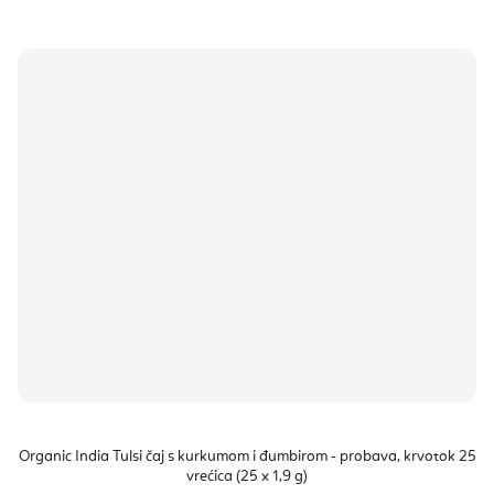
Organic India Tulsi čaj s kurkumom i đumbirom - probava, krvotok 25
vrećica (25 x 1,9 g)