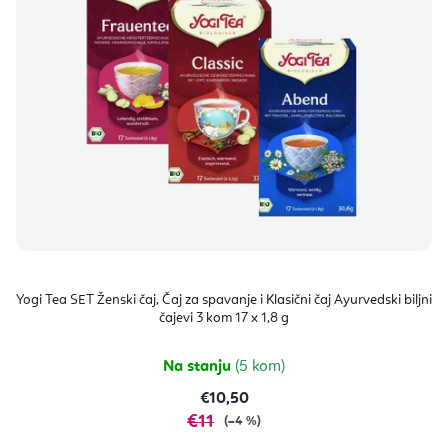
Yogi Tea SET Ženski čaj, Čaj za spavanje i Klasični čaj Ayurvedski biljni
čajevi 3 kom 17 x 1,8 g
Na stanju
(5 kom)
€10,50
€11
(–4 %)