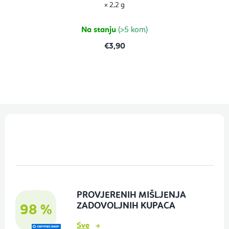
× 2,2 g
Na stanju
(>5 kom)
€3,90
P
o
d
n
o
PROVJERENIH MIŠLJENJA
ž
ZADOVOLJNIH KUPACA
98 %
j
Sve