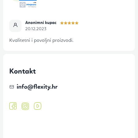
e
Anonimni kupac
20.12.2023
Kvalitetni i povoljni proizvodi.
Kontakt
info
@
flexity.hr