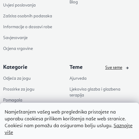
Blog
Uvjeti poslovanja
Zaštita osobnih podataka
Informacije o dostavi robe
Savjetovanje
Ocjena trgovine
Kategorie
Teme
Sve teme
Odjeća za jogu
Ajurveda
Prostirke za jogu
Ljekovita glazba i glazbena
terapija
Pomagala
Joga
Zdravlje
Namještanjem vašeg web preglednika pristajete na
Pilates
uporabu cookiesa prilikom korištenja naše web stranice.
Dodaci
Cookiesi nam pomažu da osiguramo bolju uslugu.
Saznajte
Zen
više
Popusti
Naši omiljeni