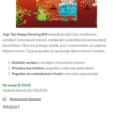
Yogi Tea Happy Farming BIO
ekološki je biljni čaj s rooibosom,
vanilijom i limunskom travom, namijenjen svakodnevnoj konzumaciji
bez kofeina. Okus mu je blago sladak, pun i uravnotežen, sa svježom
biljnom notom. Čaj je pogodan za opuštanje tijekom dana i navečer.
Ekološki rooibos
s vanilijom i limunskom travom
Prirodno bez kofeina
, pogodan u bilo koje doba dana
Pogodan za svakodnevne rituale
i trenutke usporavanja
(4 kom)
Na stanju
13.8.2026
Mogućnosti dostave
19105SET