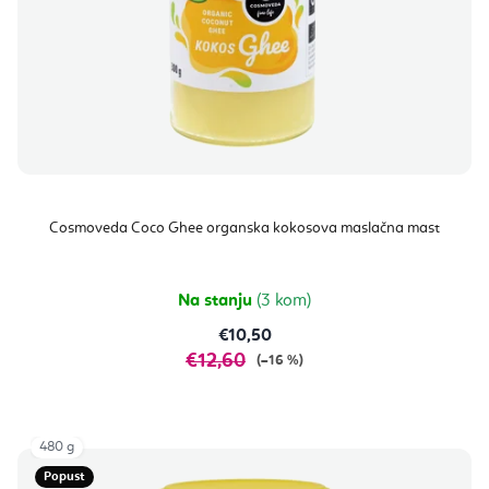
Cosmoveda Coco Ghee organska kokosova maslačna mast
Na stanju
(3 kom)
€10,50
€12,60
(–16 %)
480 g
Popust