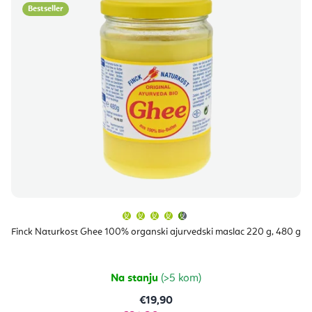
Bestseller
Prosječna
ocjena
proizvoda
Finck Naturkost Ghee 100% organski ajurvedski maslac 220 g, 480 g
je
4,7
od
5
zvjezdica.
Na stanju
(>5 kom)
€19,90