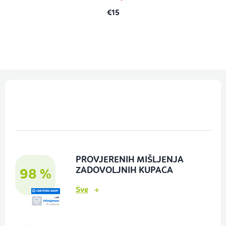
€15
P
o
d
n
o
PROVJERENIH MIŠLJENJA
ž
ZADOVOLJNIH KUPACA
98 %
j
Sve
e