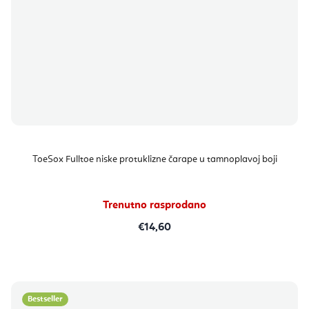
ToeSox Fulltoe niske protuklizne čarape u tamnoplavoj boji
Trenutno rasprodano
€14,60
Bestseller