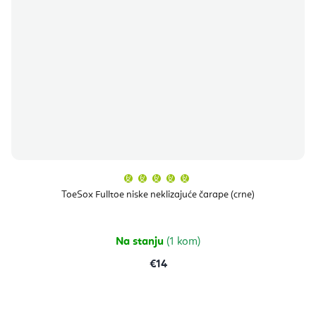
Prosječna
ocjena
proizvoda
ToeSox Fulltoe niske neklizajuće čarape (crne)
je
5,0
od
5
zvjezdica.
Na stanju
(1 kom)
€14