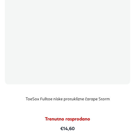
ToeSox Fulltoe niske protuklizne čarape Storm
Trenutno rasprodano
€14,60