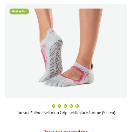
Bestseller
Prosječna
ocjena
proizvoda
Toesox Fulltoe Bellarina Grip neklizajuće čarape (Siesta)
je
5,0
od
5
zvjezdica.