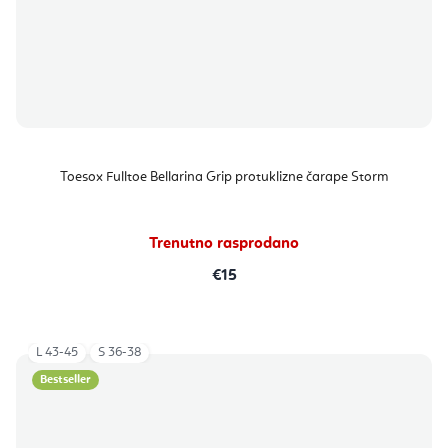
Toesox Fulltoe Bellarina Grip protuklizne čarape Storm
Trenutno rasprodano
€15
L 43-45
S 36-38
Bestseller