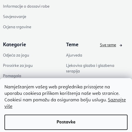
Informacije o dostavi robe
Savjetovanje
Ocjena trgovine
Kategorie
Teme
Sve teme
Odjeća za jogu
Ajurveda
Prostirke za jogu
Ljekovita glazba i glazbena
terapija
Pomagala
Joga
Zdravlje
Namještanjem vašeg web preglednika pristajete na
Pilates
uporabu cookiesa prilikom korištenja naše web stranice.
Dodaci
Cookiesi nam pomažu da osiguramo bolju uslugu.
Saznajte
Zen
više
Popusti
Naši omiljeni
Autorsko pravo 2026
Flexity
. Sva prava pridržana.
Uredi postavke kolačića