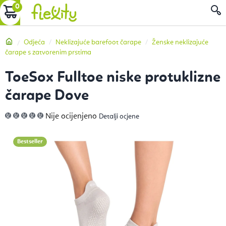
Preskoči
KOŠARICA
P
na
sadržaj
Početna
Odjeća
Neklizajuće barefoot čarape
Ženske neklizajuće
čarape s zatvorenim prstima
ToeSox Fulltoe niske protuklizne
čarape Dove
Prosječna
Nije ocijenjeno
Detalji ocjene
ocjena
proizvoda
je
0,0
Bestseller
od
5
zvjezdica.