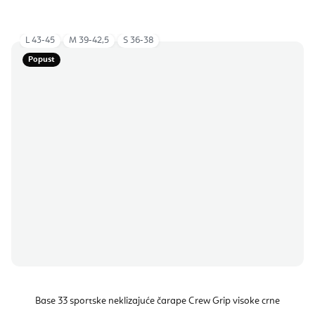
L 43-45
M 39-42,5
S 36-38
Popust
Base 33 sportske neklizajuće čarape Crew Grip visoke crne