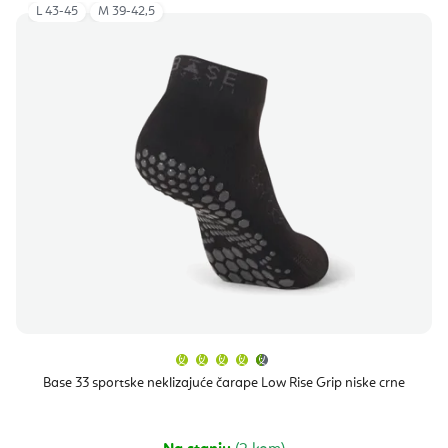
L 43-45
M 39-42,5
Prosječna
ocjena
proizvoda
Base 33 sportske neklizajuće čarape Low Rise Grip niske crne
je
4,5
od
5
zvjezdica.