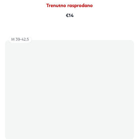
zvjezdica.
Trenutno rasprodano
€14
M 39-42,5