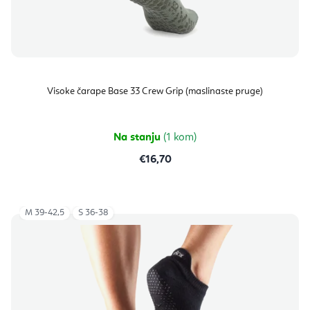
Visoke čarape Base 33 Crew Grip (maslinaste pruge)
Na stanju
(1 kom)
€16,70
M 39-42,5
S 36-38