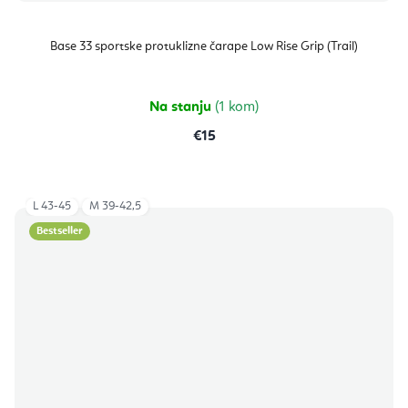
Base 33 sportske protuklizne čarape Low Rise Grip (Trail)
Na stanju
(1 kom)
€15
L 43-45
M 39-42,5
Bestseller