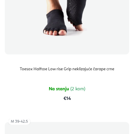
Toesox Halftoe Low rise Grip neklizajuće čarape crne
Na stanju
(2 kom)
€14
M 39-42,5