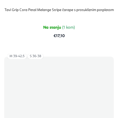
Tavi Grip Cora Petal Melange Stripe čarape s protukliznim potplatom
Na stanju
(1 kom)
€17,10
M 39-42,5
S 36-38