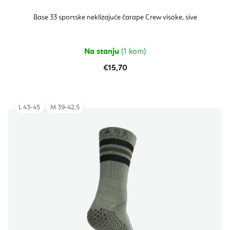
Base 33 sportske neklizajuće čarape Crew visoke, sive
Na stanju
(1 kom)
€15,70
L 43-45
M 39-42,5