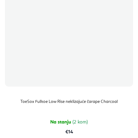
ToeSox Fulltoe Low Rise neklizajuće čarape Charcoal
Na stanju
(2 kom)
€14