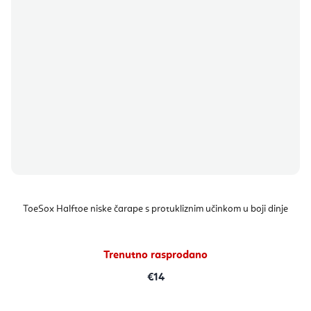
ToeSox Halftoe niske čarape s protukliznim učinkom u boji dinje
Trenutno rasprodano
€14