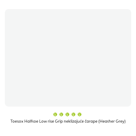
Prosječna
ocjena
proizvoda
Toesox Halftoe Low rise Grip neklizajuće čarape (Heather Grey)
je
5,0
od
5