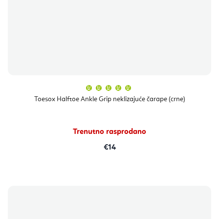
Prosječna
ocjena
proizvoda
Toesox Halftoe Ankle Grip neklizajuće čarape (crne)
je
5,0
od
5
zvjezdica.
Trenutno rasprodano
€14