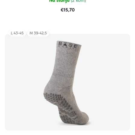
Na stanju
(2 kom)
€15,70
L 43-45
M 39-42,5