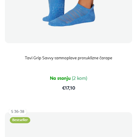
Tavi Grip Savvy tamnoplave protuklizne čarape
Na stanju
(2 kom)
€17,10
S 36-38
Bestseller