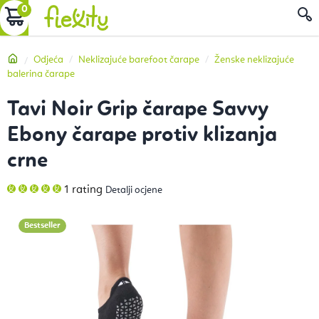
Preskoči
KOŠARICA
P
na
sadržaj
Početna
Odjeća
Neklizajuće barefoot čarape
Ženske neklizajuće
balerina čarape
Tavi Noir Grip čarape Savvy
Ebony čarape protiv klizanja
crne
Prosječna
1 rating
Detalji ocjene
ocjena
proizvoda
je
5,0
Bestseller
od
5
zvjezdica.