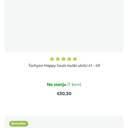
Prosječna
ocjena
proizvoda
Tachyon Happy Souls muški ulošci 41 - 49
je
5,0
od
5
zvjezdica.
Na stanju
(1 kom)
€30,30
Bestseller