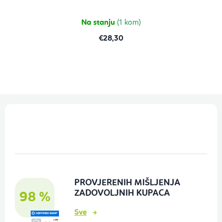
od
5
zvjezdica.
Na stanju
(1 kom)
€28,30
P
o
d
n
o
PROVJERENIH MIŠLJENJA
ž
ZADOVOLJNIH KUPACA
98 %
j
Sve
e