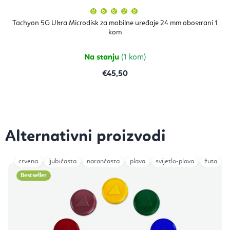
Prosječna
ocjena
proizvoda
Tachyon 5G Ultra Microdisk za mobilne uređaje 24 mm obostrani 1
je
kom
5,0
od
5
zvjezdica.
Na stanju
(1 kom)
€45,50
crvena
ljubičasta
narančasta
plava
svijetlo-plava
žuta
Bestseller