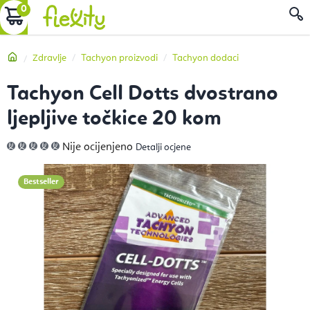
Preskoči
KOŠARICA
P
na
sadržaj
Početna
Zdravlje
Tachyon proizvodi
Tachyon dodaci
Tachyon Cell Dotts dvostrano
ljepljive točkice 20 kom
Prosječna
Nije ocijenjeno
Detalji ocjene
ocjena
proizvoda
je
0,0
Bestseller
od
5
zvjezdica.