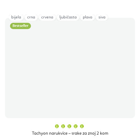
bijela
crna
crvena
ljubičasta
plava
siva
Bestseller
Prosječna
ocjena
proizvoda
Tachyon narukvice – trake za znoj 2 kom
je
5,0