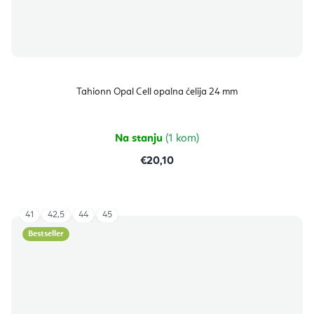
Tahionn Opal Cell opalna ćelija 24 mm
Na stanju
(1 kom)
€20,10
41
42,5
44
45
Bestseller