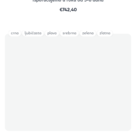
Isporučujemo u roku od 5-8 dana
€742,40
crna
ljubičasta
plava
srebrna
zelena
zlatna