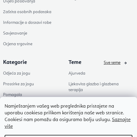
Uvjeti poslovanja
Zaštita osobnih podataka
Informacije o dostavi robe
Savjetovanje
Ocjena trgovine
Kategorie
Teme
Sve teme
Odjeća za jogu
Ajurveda
Prostirke za jogu
Ljekovita glazba i glazbena
terapija
Pomagala
Joga
Zdravlje
Namještanjem vašeg web preglednika pristajete na
Pilates
uporabu cookiesa prilikom korištenja naše web stranice.
Dodaci
Cookiesi nam pomažu da osiguramo bolju uslugu.
Saznajte
Zen
više
Popusti
Naši omiljeni