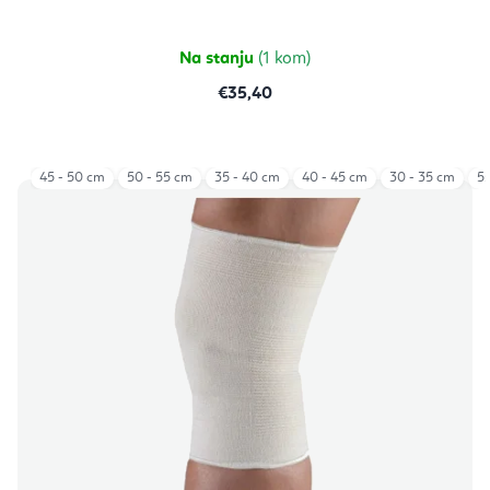
Na stanju
(1 kom)
€35,40
45 - 50 cm
50 - 55 cm
35 - 40 cm
40 - 45 cm
30 - 35 cm
55