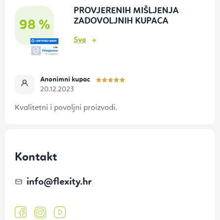
PROVJERENIH MIŠLJENJA
n
ZADOVOLJNIH KUPACA
98 %
o
Sve
ž
j
e
Anonimni kupac
20.12.2023
Kvalitetni i povoljni proizvodi.
Kontakt
info
@
flexity.hr