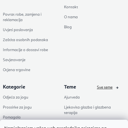
Kontakt
Povrat robe, zamjena i
O nama
reklamacija
Blog
Uvjeti poslovanja
Zaštita osobnih podataka
Informacije o dostavi robe
Savjetovanje
Ocjena trgovine
Kategorie
Teme
Sve teme
Odjeća za jogu
Ajurveda
Prostirke za jogu
Ljekovita glazba i glazbena
terapija
Pomagala
Joga
Zdravlje