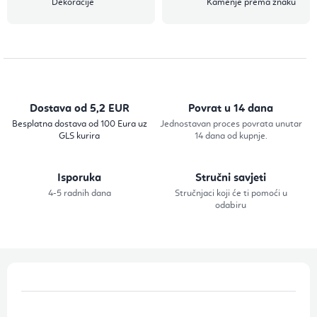
Dekoracije
Kamenje prema znaku
Dostava od 5,2 EUR
Povrat u 14 dana
Besplatna dostava od 100 Eura uz
Jednostavan proces povrata unutar
GLS kurira
14 dana od kupnje.
Isporuka
Stručni savjeti
4-5 radnih dana
Stručnjaci koji će ti pomoći u
odabiru
P
o
d