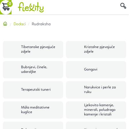
Preskoči
KOŠARICA
P
na
sadržaj
Početna
Dodaci
Rudraksha
Tibetanske pjevajuće
Kristalne pjevajuće
zdjele
zdjele
Bubnjevi, činele,
Gongovi
udaraljke
Narukvice i perle za
Terapeutski tuneri
ruku
Ljekovito kamenje,
Mála meditativne
minerali, poludrago
kuglice
kamenje i kristali