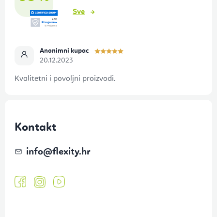
j
Sve
e
Anonimni kupac
20.12.2023
Kvalitetni i povoljni proizvodi.
Kontakt
info
@
flexity.hr