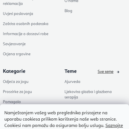
O nama
reklamacija
Blog
Uvjeti poslovanja
Zaštita osobnih podataka
Informacije o dostavi robe
Savjetovanje
Ocjena trgovine
Kategorie
Teme
Sve teme
Odjeća za jogu
Ajurveda
Prostirke za jogu
Ljekovita glazba i glazbena
terapija
Pomagala
Joga
Zdravlje
Namještanjem vašeg web preglednika pristajete na
Pilates
uporabu cookiesa prilikom korištenja naše web stranice.
Dodaci
Cookiesi nam pomažu da osiguramo bolju uslugu.
Saznajte
Zen