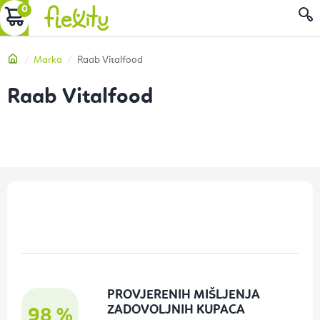
Preskoči
KOŠARICA
P
na
sadržaj
Početna
Marka
Raab Vitalfood
Raab Vitalfood
P
o
d
n
o
PROVJERENIH MIŠLJENJA
ž
ZADOVOLJNIH KUPACA
98 %