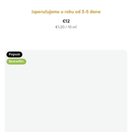
Isporučujemo u roku od 3-5 dana
€12
Izračunaj
€1,20 / 10 ml
cijenu:
Popust
Bestseller