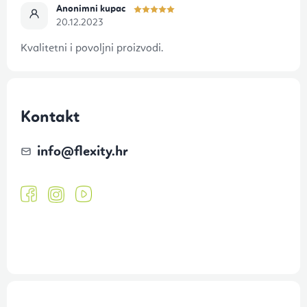
e
Anonimni kupac
20.12.2023
Kvalitetni i povoljni proizvodi.
Kontakt
info
@
flexity.hr