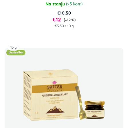
Na stanju
(>5 kom)
€10,50
€12
(–12 %)
Izračunaj
€3,50 / 10 g
cijenu:
15 g
Bestseller