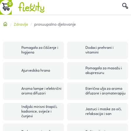
Preskoči
KOŠARICA
P
na
sadržaj
Početna
Zdravlje
protuupalno djelovanje
Pomagala za čišćenje i
Dodaci prehrani i
higijena
vitamini
Pomagala za masažu i
Ajurvedska hrana
akupresuru
Aroma lampe i električni
Eterična ulja za aroma
aroma difuzori
difuzore i aromaterapiju
Indijski mirisni štapići,
Jastuci i maske za oči,
kadionice, svijeće i
relaksacija i san
čunjevi