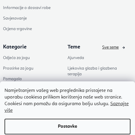
Informacije o dostavi robe
Savjetovanje
Ocjena trgovine
Kategorie
Teme
Sve teme
Odjeća za jogu
Ajurveda
Prostirke za jogu
Ljekovita glazba i glazbena
terapija
Pomagala
Joga
Zdravlje
Namještanjem vašeg web preglednika pristajete na
Pilates
uporabu cookiesa prilikom korištenja naše web stranice.
Dodaci
Cookiesi nam pomažu da osiguramo bolju uslugu.
Saznajte
Zen
više
Popusti
Naši omiljeni
Autorsko pravo 2026
Flexity
. Sva prava pridržana.
Uredi postavke kolačića