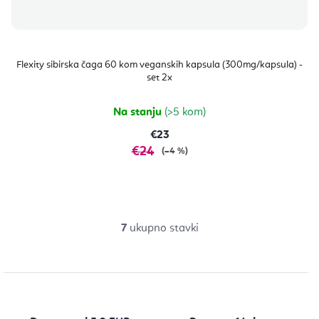
Flexity sibirska čaga 60 kom veganskih kapsula (300mg/kapsula) -
set 2x
Na stanju
(>5 kom)
€23
€24
(–4 %)
7
ukupno stavki
K
o
n
t
r