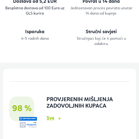
Dostava od 5,2 EUR
Povrat u 14 dana
o
Besplatna dostava od 100 Eura uz
Jednostavan proces povrata unutar
GLS kurira
14 dana od kupnje.
l
e
Isporuka
Stručni savjeti
l
4-5 radnih dana
Stručnjaci koji će ti pomoći u
i
odabiru
s
t
a
P
n
o
j
d
a
PROVJERENIH MIŠLJENJA
n
ZADOVOLJNIH KUPACA
98 %
o
Sve
ž
j