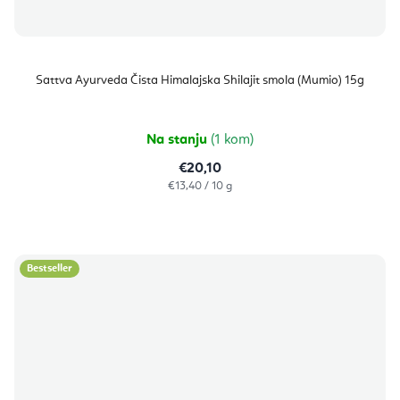
Sattva Ayurveda Čista Himalajska Shilajit smola (Mumio) 15g
Na stanju
(1 kom)
€20,10
Izračunaj
€13,40 / 10 g
cijenu:
Bestseller