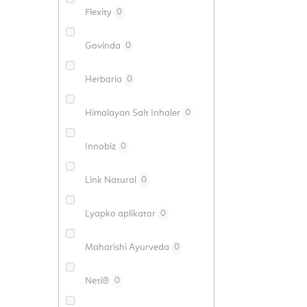
Flexity
0
Govinda
0
Herbaria
0
Himalayan Salt Inhaler
0
Innobiz
0
Link Natural
0
Lyapko aplikator
0
Maharishi Ayurveda
0
Neti®
0