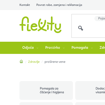
Preskoči
Kontakt
Povrat robe, zamjena i reklamacija
na
sadržaj
Odjeća
Prostirke
Pomagala
Zdr
Početna
Zdravlje
proširene vene
Pomagala za
Dodaci
čišćenje i higijena
vitami