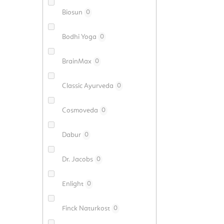
Biosun
0
Bodhi Yoga
0
BrainMax
0
Classic Ayurveda
0
Cosmoveda
0
Dabur
0
Dr. Jacobs
0
Enlight
0
Finck Naturkost
0