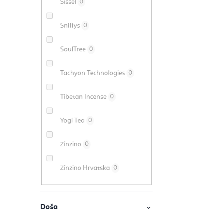
Sissel
0
Sniffys
0
SoulTree
0
Tachyon Technologies
0
Tibetan Incense
0
Yogi Tea
0
Zinzino
0
Zinzino Hrvatska
0
Doša