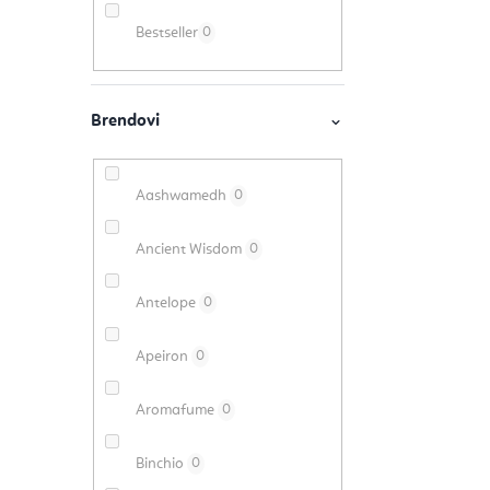
r
Bestseller
0
a
k
a
Aashwamedh
0
Ancient Wisdom
0
Antelope
0
Apeiron
0
Aromafume
0
Binchio
0