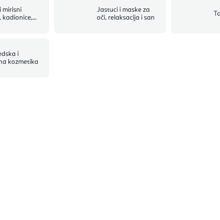
i mirisni
Jastuci i maske za
Ta
, kadionice,
oči, relaksacija i san
 i čunjevi
dska i
na kozmetika