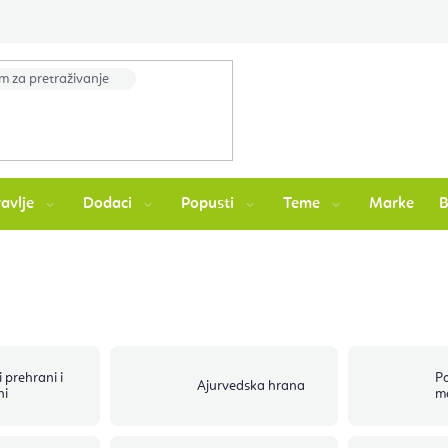
avlje
Dodaci
Popusti
Teme
Marke
 prehrani i
P
Ajurvedska hrana
ni
m
a