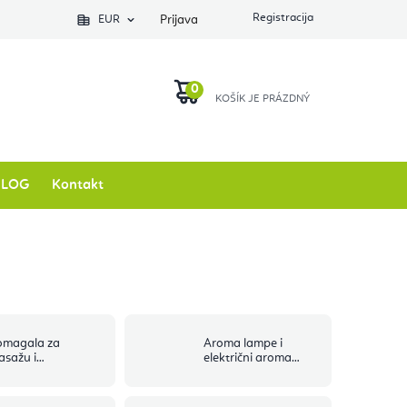
EUR
Prijava
KOŠARICA
BLOG
Kontakt
omagala za
Aroma lampe i
asažu i
električni aroma
kupresuru
difuzori