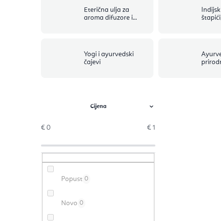
Eterična ulja za
Indijsk
aroma difuzore i
štapići
aromaterapiju
svijeće
Yogi i ayurvedski
Ayurve
čajevi
prirod
B
o
€
0
€
1
č
n
Popust
0
a
t
Novo
0