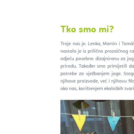
Tko smo mi?
Troje nas je. Lenka, Martin i Tomá
nastala je iz prilično prozaičnog r
odjeću posebno dizajniranu za jogu
prirodu. Također smo primijetili d
potrebe za vježbanjem joge. Stog
njihove proizvode, već i njihovu f
oko nas, korištenjem ekoloških tvari