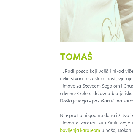
TOMAŠ
„Radi posao koji voliš i nikad viš
neke stvari nisu slučajnost, vjeru
filmove sa Steveom Segalom i Chuck
crkvene škole u državnu bio je iskus
Došla je ideja - pokušati ići na kara
Nije prošlo ni godinu dana i žrtva j
filmovi o karateu su učinili svoj
bavljenja karateom
u našoj Dokan š