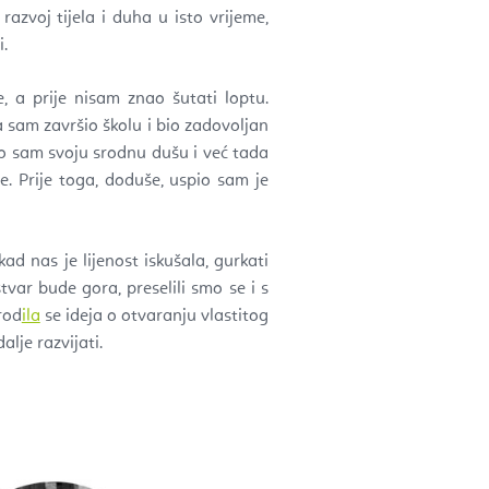
azvoj tijela i duha u isto vrijeme,
i.
 a prije nisam znao šutati loptu.
a sam završio školu i bio zadovoljan
ao sam svoju srodnu dušu i već tada
je. Prije toga, doduše, uspio sam je
d nas je lijenost iskušala, gurkati
tvar bude gora, preselili smo se i s
rod
ila
se ideja o otvaranju vlastitog
alje razvijati.