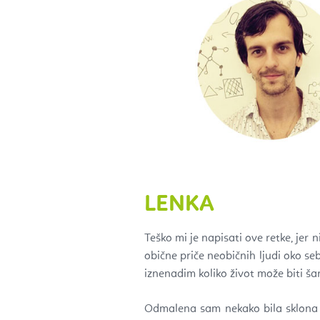
LENKA
Teško mi je napisati ove retke, jer ni
obične priče neobičnih ljudi oko se
iznenadim koliko život može biti ša
Odmalena sam nekako bila sklona du