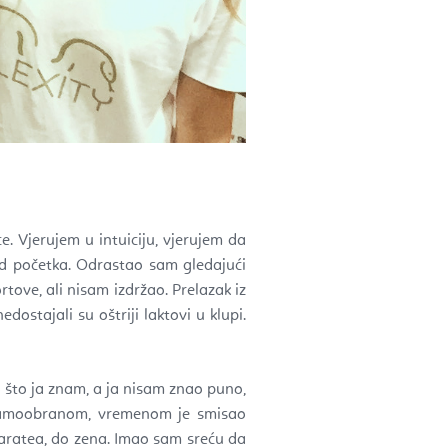
e. Vjerujem u intuiciju, vjerujem da
 od početka. Odrastao sam gledajući
ove, ali nisam izdržao. Prelazak iz
dostajali su oštriji laktovi u klupi.
no što ja znam, a ja nisam znao puno,
za samoobranom, vremenom je smisao
aratea, do zena. Imao sam sreću da