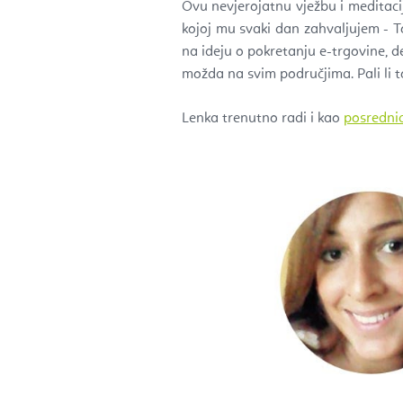
Ovu nevjerojatnu vježbu i meditacij
kojoj mu svaki dan zahvaljujem - T
na ideju o pokretanju e-trgovine, d
možda na svim područjima. Pali li t
Lenka trenutno radi i kao
posrednic