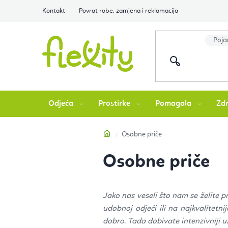
Preskoči
Kontakt
Povrat robe, zamjena i reklamacija
na
sadržaj
Odjeća
Prostirke
Pomagala
Zdr
Početna
Osobne priče
Osobne priče
Jako nas veseli što nam se želite pr
udobnoj odjeći ili na najkvalitetn
dobro
.
Tada dobivate intenzivniji už