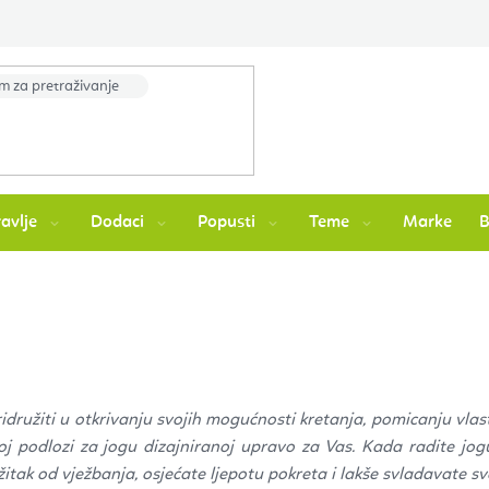
avlje
Dodaci
Popusti
Teme
Marke
idružiti u otkrivanju svojih mogućnosti kretanja, pomicanju vlasti
ijoj podlozi za jogu dizajniranoj upravo za Vas. Kada radite jog
itak od vježbanja, osjećate ljepotu pokreta i lakše svladavate sv