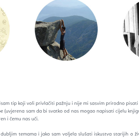
sam tip koji voli privlačiti pažnju i nije mi sasvim prirodno pisati 
be (uvjerena sam da bi svatko od nas mogao napisati cijelu knjigu
ren i čemu nas uči.
bljim temama i jako sam voljela slušati iskustva starijih o ži