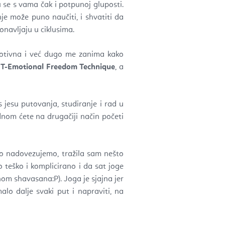
 se s vama čak i potpunoj gluposti.
nje može puno naučiti, i shvatiti da
onavljaju u ciklusima.
motivna i već dugo me zanima kako
T-Emotional Freedom Technique
, a
 jesu putovanja, studiranje i rad u
nom ćete na drugačiji način početi
o nadovezujemo, tražila sam nešto
o teško i komplicirano i da sat joge
om shavasana:P). Joga je sjajna jer
o dalje svaki put i napraviti, na