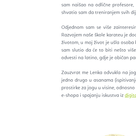
sam naišao na odlične profesore, k
shvatio sam da treniranjem svih dije
Odjednom sam se više zainteresir
Razvojem naše škole karateu je d
životom, u moj život je ušla osoba
sam slutio da će to biti nešto više
odvesti na latino, gdje je običan p
Zauzvrat me Lenka odvukla na jogu.
jedno drugo u asanama (ispitivanje 
prostirke za jogu u visine, odnosn
e-shopa i spajanju iskustva iz
digit