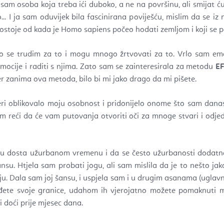
am osoba koja treba ići duboko, a ne na površinu, ali smijat ću
... I ja sam oduvijek bila fascinirana poviješću, mislim da se iz 
postoje od kada je Homo sapiens počeo hodati zemljom i koji se p
ko se trudim za to i mogu mnogo žrtvovati za to. Vrlo sam e
emocije i raditi s njima. Zato sam se zainteresirala za metodu
EF
đer zanima ova metoda, bilo bi mi jako drago da mi pišete.
jeri oblikovalo moju osobnost i pridonijelo onome što sam danas
 reći da će vam putovanja otvoriti oči za mnoge stvari i odjed
 u dosta užurbanom vremenu i da se često užurbanosti dodatn
nsu. Htjela sam probati jogu, ali sam mislila da je to nešto jak
u. Dala sam joj šansu, i uspjela sam i u drugim asanama (uglavn
ete svoje granice, udahom ih vjerojatno možete pomaknuti mal
i doći prije mjesec dana.