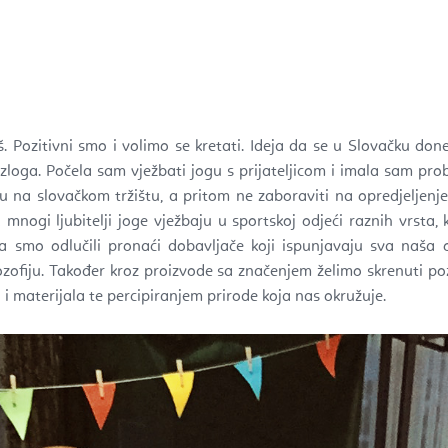
š. Pozitivni smo i volimo se kretati. Ideja da se u Slovačku don
azloga. Počela sam vježbati jogu s prijateljicom i imala sam pr
 na slovačkom tržištu, a pritom ne zaboraviti na opredjeljenj
a mnogi ljubitelji joge vježbaju u sportskoj odjeći raznih vrsta
a smo odlučili pronaći dobavljače koji ispunjavaju sva naša o
ilozofiju. Također kroz proizvode sa značenjem želimo skrenuti 
 i materijala te percipiranjem prirode koja nas okružuje.