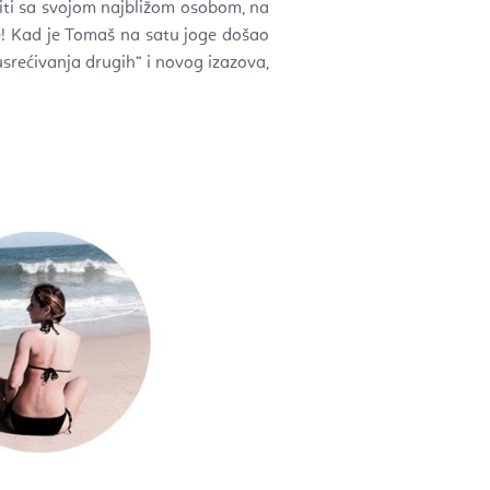
eliti sa svojom najbližom osobom, na
je! Kad je Tomaš na satu joge došao
usrećivanja drugih“ i novog izazova,