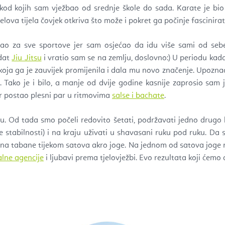
od kojih sam vježbao od srednje škole do sada. Karate je bio r
lova tijela čovjek otkriva što može i pokret ga počinje fascinirat
ao za sve sportove jer sam osjećao da idu više sami od sebe,
odat
Jiu Jitsu
i vratio sam se na zemlju, doslovno:) U periodu kad
 koja ga je zauvijek promijenila i dala mu novo značenje. Upozn
. Tako je i bilo, a manje od dvije godine kasnije zaprosio sam 
ar postao plesni par u ritmovima
salse i bachate
.
 Od tada smo počeli redovito šetati, podržavati jedno drugo ka
stabilnosti) i na kraju uživati u shavasani ruku pod ruku. Da s
o na tabane tijekom satova akro joge. Na jednom od satova joge 
alne agencije
i ljubavi prema tjelovježbi. Evo rezultata koji ćemo d