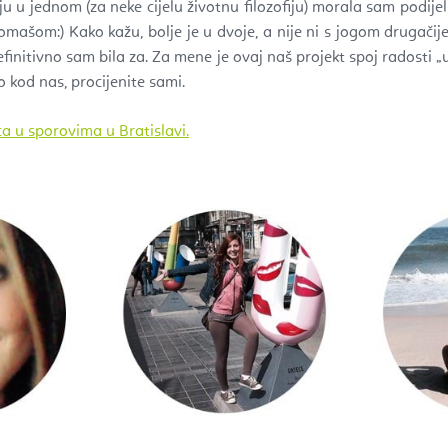
u u jednom (za neke cijelu životnu filozofiju) morala sam podij
omašom:) Kako kažu, bolje je u dvoje, a nije ni s jogom drugači
efinitivno sam bila za. Za mene je ovaj naš projekt spoj radosti „
o kod nas, procijenite sami.
a u sporovima u Bratislavi.