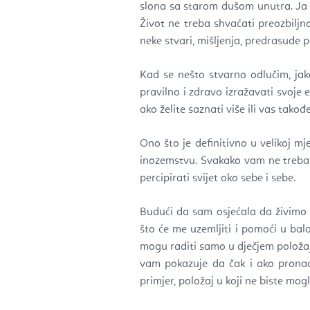
slona sa starom dušom unutra. Ja s
Život ne treba shvaćati preozbiljno
neke stvari, mišljenja, predrasude 
Kad se nešto stvarno odlučim, ja
pravilno i zdravo izražavati svoje 
ako želite saznati više ili vas tako
Ono što je definitivno u velikoj m
inozemstvu. Svakako vam ne trebam
percipirati svijet oko sebe i sebe.
Budući da sam osjećala da živimo
što će me uzemljiti i pomoći u bala
mogu raditi samo u dječjem položaj
vam pokazuje da čak i ako pronađ
primjer, položaj u koji ne biste mogl