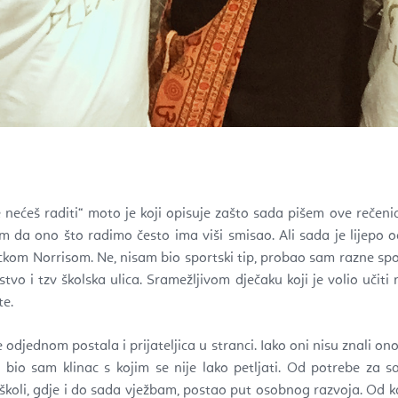
e nećeš raditi“ moto je koji opisuje zašto sada pišem ove rečenic
jem da ono što radimo često ima viši smisao. Ali sada je lijepo
om Norrisom. Ne, nisam bio sportski tip, probao sam razne sport
tvo i tzv školska ulica. Sramežljivom dječaku koji je volio učiti ne
te.
e odjednom postala i prijateljica u stranci. Iako oni nisu znali o
e i bio sam klinac s kojim se nije lako petljati. Od potrebe 
koli, gdje i do sada vježbam, postao put osobnog razvoja. Od k