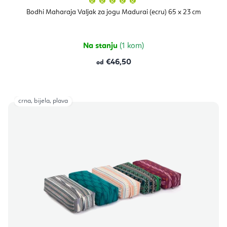
ocjena
proizvoda
Bodhi Maharaja Valjak za jogu Madurai (ecru) 65 x 23 cm
je
5,0
od
5
zvjezdica.
Na stanju
(1 kom)
€46,50
od
crna, bijela, plava