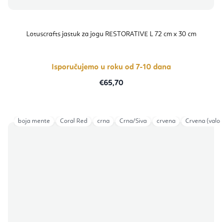
Lotuscrafts jastuk za jogu RESTORATIVE L 72 cm x 30 cm
Isporučujemo u roku od 7-10 dana
€65,70
boja mente
Coral Red
crna
Crna/Siva
crvena
Crvena (valov