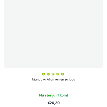
Prosječna
ocjena
proizvoda
Manduka Align remen za jogu
je
5,0
od
5
zvjezdica.
Na stanju
(1 kom)
€20,20