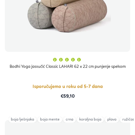
Prosječna
ocjena
proizvoda
Bodhi Yoga jastučić Classic LAHARI 62 x 22 cm punjenje speltom
je
5,0
od
5
zvjezdica.
Isporučujemo u roku od 5-7 dana
€59,10
boja lješnjaka
boja mente
crna
koraljna boja
plava
ružičas