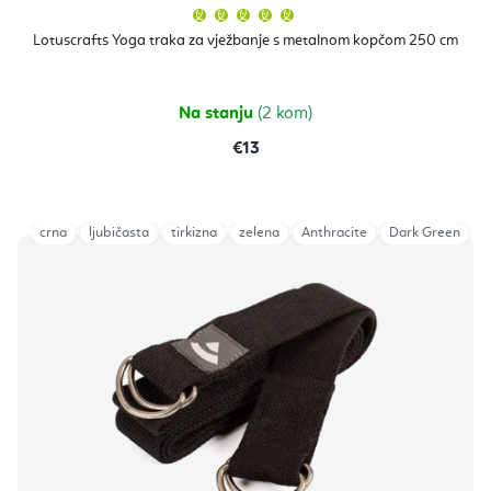
Prosječna
ocjena
proizvoda
Lotuscrafts Yoga traka za vježbanje s metalnom kopčom 250 cm
je
5,0
od
5
zvjezdica.
Na stanju
(2 kom)
€13
crna
ljubičasta
tirkizna
zelena
Anthracite
Dark Green