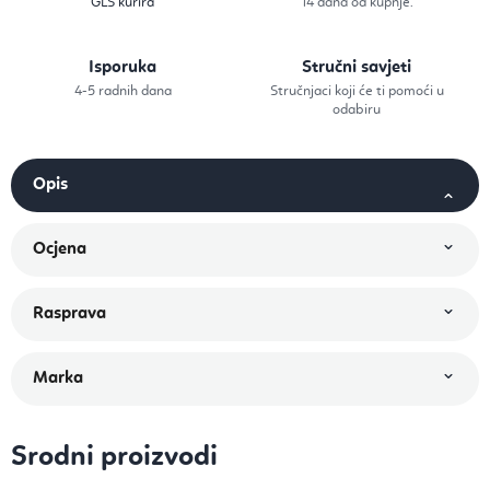
GLS kurira
14 dana od kupnje.
Isporuka
Stručni savjeti
4-5 radnih dana
Stručnjaci koji će ti pomoći u
odabiru
Srodni proizvodi