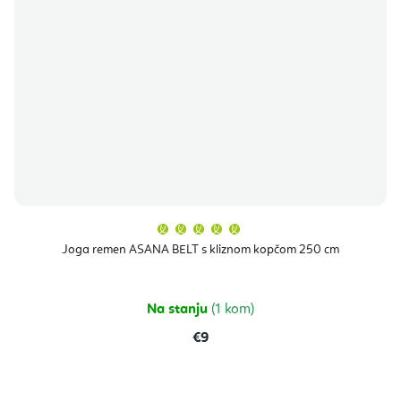
Prosječna
ocjena
proizvoda
Joga remen ASANA BELT s kliznom kopčom 250 cm
je
5,0
od
5
zvjezdica.
Na stanju
(1 kom)
€9