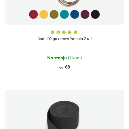
Prosječna
ocjena
proizvoda
Bodhi Yoga remen Yamala 2 u 1
je
5,0
od
5
zvjezdica.
Na stanju
(1 kom)
€8
od