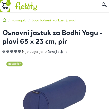
Preskoči
KOŠARICA
P
na
sadržaj
Početna
Pomagala
Joga bolsteri i valjkasti jastuci
Osnovni jastuk za Bodhi Yogu -
plavi 65 x 23 cm, pir
Prosječna
Nije ocijenjeno
Detalji ocjene
ocjena
proizvoda
je
0,0
Bestseller
od
5
zvjezdica.