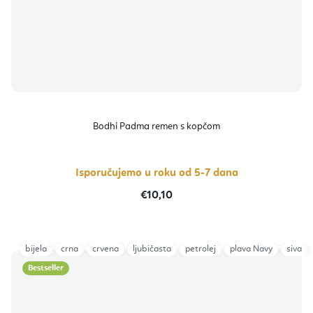
Bodhi Padma remen s kopčom
Isporučujemo u roku od 5-7 dana
€10,10
bijela
crna
crvena
ljubičasta
petrolej
plava Navy
siva
Bestseller