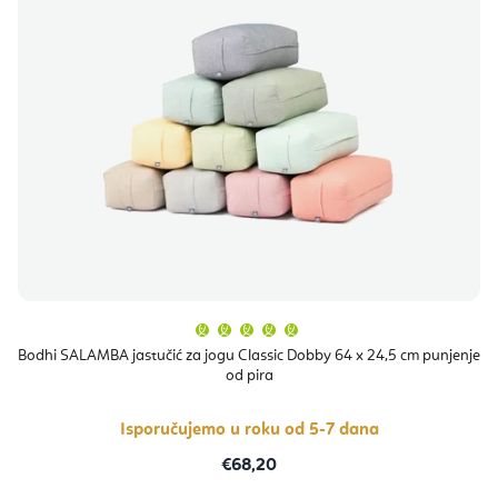
Prosječna
ocjena
proizvoda
Bodhi SALAMBA jastučić za jogu Classic Dobby 64 x 24,5 cm punjenje
je
od pira
5,0
od
5
zvjezdica.
Isporučujemo u roku od 5-7 dana
€68,20