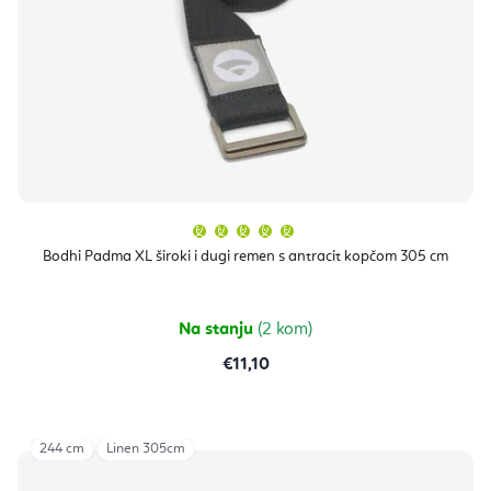
Prosječna
ocjena
proizvoda
Bodhi Padma XL široki i dugi remen s antracit kopčom 305 cm
je
5,0
od
5
zvjezdica.
Na stanju
(2 kom)
€11,10
244 cm
Linen 305cm