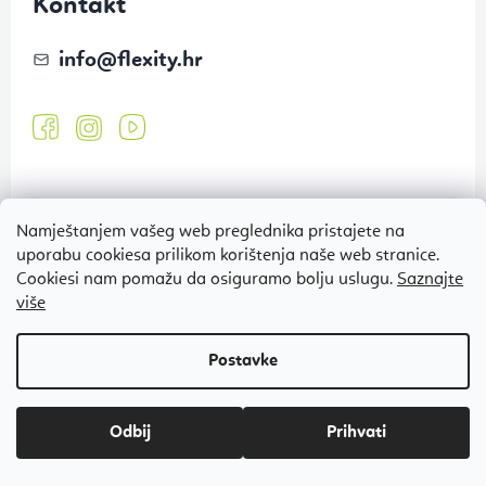
Kontakt
info
@
flexity.hr
Namještanjem vašeg web preglednika pristajete na
uporabu cookiesa prilikom korištenja naše web stranice.
Cookiesi nam pomažu da osiguramo bolju uslugu.
Saznajte
više
Pretplata na newsletter
Tajne akcije, rasprodaje i nagradne igre na vaš e-mail
Prijavi se
Odbij