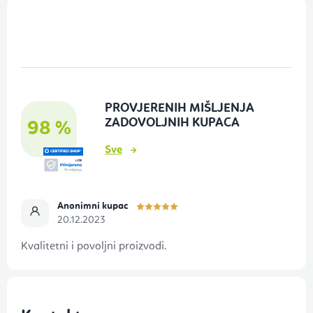
P
o
d
n
o
PROVJERENIH MIŠLJENJA
ž
ZADOVOLJNIH KUPACA
98 %
j
Sve
e
Anonimni kupac
20.12.2023
Kvalitetni i povoljni proizvodi.