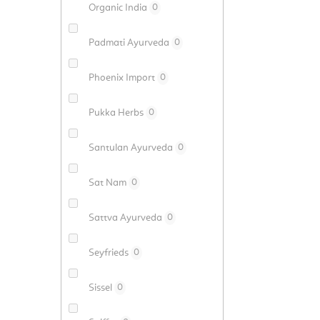
Organic India
0
Padmati Ayurveda
0
Phoenix Import
0
Pukka Herbs
0
Santulan Ayurveda
0
Sat Nam
0
Sattva Ayurveda
0
Seyfrieds
0
Sissel
0