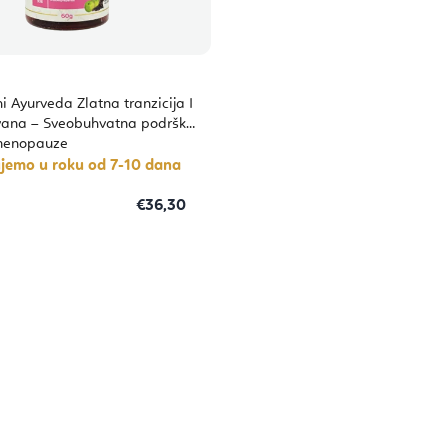
 Ayurveda Zlatna tranzicija I
ayana – Sveobuhvatna podrška
 menopauze
ujemo u roku od 7-10 dana
€36,30
K
o
n
t
r