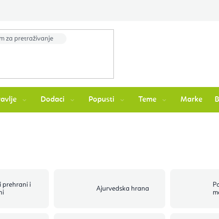
avlje
Dodaci
Popusti
Teme
Marke
 prehrani i
P
Ajurvedska hrana
ni
m
a