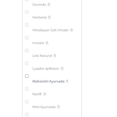
Govinda
0
Herbaria
0
Himalayan Salt Inhaler
0
Innobiz
0
Link Natural
0
Lyapko aplikator
0
Maharishi Ayurveda
1
Neti®
0
Nimi Ayurveda
0