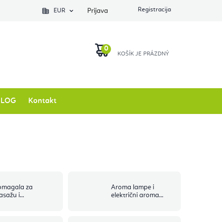
EUR
Prijava
KOŠARICA
BLOG
Kontakt
omagala za
Aroma lampe i
asažu i
električni aroma
kupresuru
difuzori