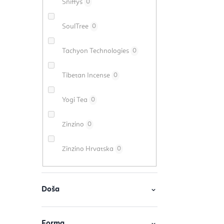
Sniffys
0
SoulTree
0
Tachyon Technologies
0
Tibetan Incense
0
Yogi Tea
0
Zinzino
0
Zinzino Hrvatska
0
Doša
Forma