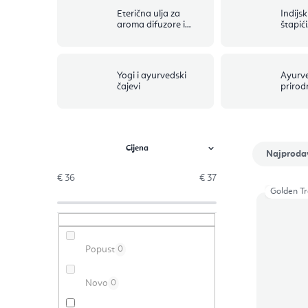
Eterična ulja za
Indijsk
aroma difuzore i
štapići
aromaterapiju
svijeće
Yogi i ayurvedski
Ayurve
čajevi
prirod
B
S
Najproda
o
o
€
36
€
37
Golden Tr
č
r
P
n
t
o
Popust
0
a
i
p
t
r
Novo
0
i