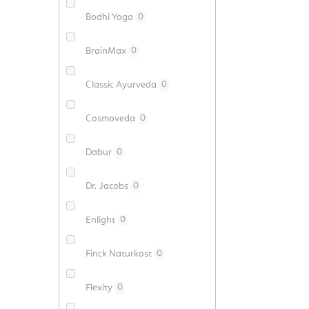
a
Bodhi Yoga
0
BrainMax
0
Classic Ayurveda
0
Cosmoveda
0
Dabur
0
Dr. Jacobs
0
Enlight
0
Finck Naturkost
0
Flexity
0