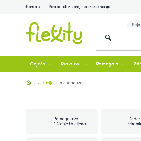
Preskoči
Kontakt
Povrat robe, zamjena i reklamacija
na
sadržaj
Odjeća
Prostirke
Pomagala
Zdr
Početna
Zdravlje
menopauza
Pomagala za
Dodaci
čišćenje i higijena
vitami