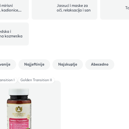
i mirisni
Jastuci i maske za
Ta
, kadionice,
oči, relaksacija i san
 i čunjevi
dska i
na kozmetika
vanije
Najjeftinije
Najskuplje
Abecedno
ansition I
Golden Transition II