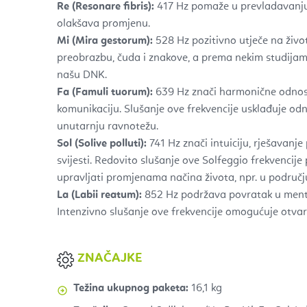
Re (Resonare fibris):
417 Hz pomaže u prevladavanju
olakšava promjenu.
Mi (Mira gestorum):
528 Hz pozitivno utječe na život
preobrazbu, čuda i znakove, a prema nekim studijama 
našu DNK.
Fa (Famuli tuorum):
639 Hz znači harmonične odnose,
komunikaciju. Slušanje ove frekvencije usklađuje od
unutarnju ravnotežu.
Sol (Solive polluti):
741 Hz znači intuiciju, rješavanje
svijesti. Redovito slušanje ove Solfeggio frekvencije 
upravljati promjenama načina života, npr. u područj
La (Labii reatum):
852 Hz podržava povratak u ment
Intenzivno slušanje ove frekvencije omogućuje otvara
ZNAČAJKE
Težina ukupnog paketa:
16,1 kg