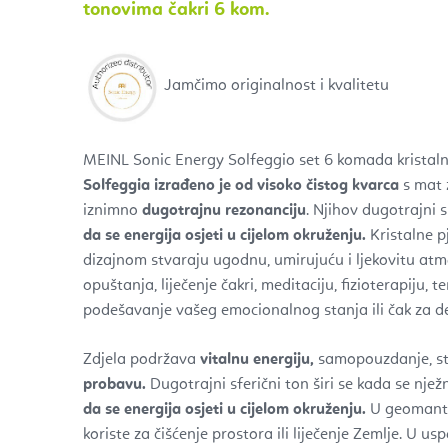
tonovima čakri 6 kom.
Jamčimo originalnost i kvalitetu
MEINL Sonic Energy Solfeggio set
6 komada kristal
Solfeggia izrađeno je od visoko čistog kvarca
s mat 
iznimno
dugotrajnu rezonanciju
. Njihov dugotrajni s
da se energija osjeti u cijelom okruženju.
Kristalne p
dizajnom stvaraju ugodnu, umirujuću i ljekovitu atmo
opuštanja, liječenje čakri, meditaciju, fizioterapiju, 
podešavanje vašeg emocionalnog stanja ili čak za de
Zdjela podržava
vitalnu energiju,
samopouzdanje, st
probavu.
Dugotrajni sferični ton širi se kada se nježn
da se energija osjeti u cijelom okruženju.
U geomantij
koriste za čišćenje prostora ili liječenje Zemlje. U u