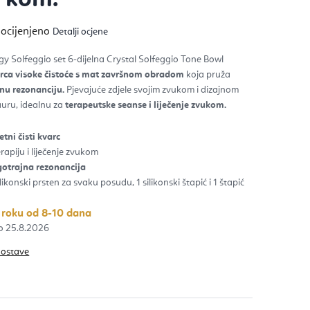
ječna
 ocijenjeno
Detalji ocjene
na
izvoda
gy Solfeggio set
6-dijelna Crystal Solfeggio Tone Bowl
rca visoke čistoće s mat završnom obradom
koja pruža
zdica.
nu rezonanciju.
Pjevajuće zdjele svojim zvukom i dizajnom
uru, idealnu za
terapeutske seanse i liječenje zvukom.
tni čisti kvarc
rapiju i liječenje zvukom
gotrajna rezonancija
ilikonski prsten za svaku posudu, 1 silikonski štapić i 1 štapić
 roku od 8-10 dana
25.8.2026
dostave