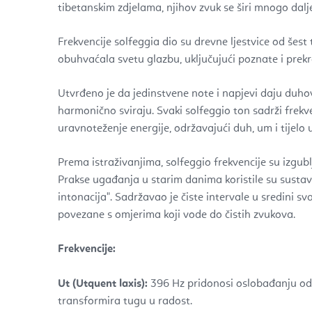
tibetanskim zdjelama, njihov zvuk se širi mnogo dalj
Frekvencije solfeggia dio su drevne ljestvice od šest 
obuhvaćala svetu glazbu, uključujući poznate i prek
Utvrđeno je da jedinstvene note i napjevi daju duh
harmonično sviraju. Svaki solfeggio ton sadrži frekv
uravnoteženje energije, održavajući duh, um i tijelo
Prema istraživanjima, solfeggio frekvencije su izgub
Prakse ugađanja u starim danima koristile su sust
intonacija". Sadržavao je čiste intervale u sredini s
povezane s omjerima koji vode do čistih zvukova.
Frekvencije:
Ut (Utquent laxis):
396 Hz pridonosi oslobađanju od k
transformira tugu u radost.