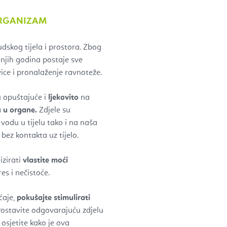
ORGANIZAM
udskog tijela i prostora.
Zbog
ednjih godina postaje sve
ce i pronalaženje ravnoteže.
ju opuštajuće i
ljekovito
na
u u organe.
Zdjele su
 vodu u tijelu tako i na naša
 bez kontakta uz tijelo.
izirati
vlastite moći
es i nečistoće.
ćaje,
pokušajte stimulirati
ostavite odgovarajuću zdjelu
 osjetite kako je ova