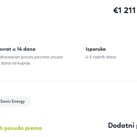
€1 211
Izračunaj c
ovrat u 14 dana
Isporuka
dnostavan proces povrata unutar
4-5 radnih dana
 dana od kupnje.
 Sonic Energy
Dodatni 
nih posuda prema