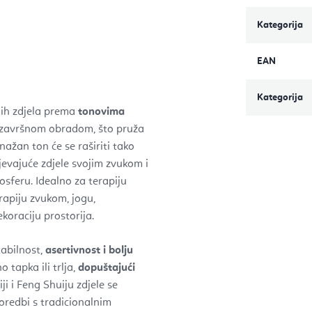
Kategorija
EAN
Kategorija
nih zdjela prema
tonovima
završnom obradom, što pruža
nažan ton će se raširiti tako
jevajuće zdjele svojim zvukom i
sferu. Idealno za terapiju
terapiju zvukom, jogu,
koraciju prostorija.
abilnost,
asertivnost i bolju
o tapka ili trlja,
dopuštajući
i i Feng Shuiju zdjele se
sporedbi s tradicionalnim