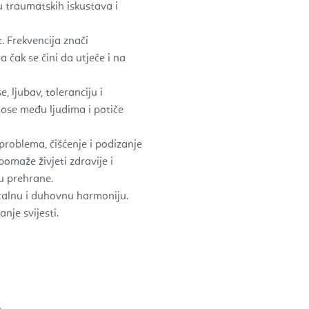
 traumatskih iskustava i
. Frekvencija znači
čak se čini da utječe i na
 ljubav, toleranciju i
nose među ljudima i potiče
 problema, čišćenje i podizanje
pomaže živjeti zdravije i
u prehrane.
alnu i duhovnu harmoniju.
nje svijesti.