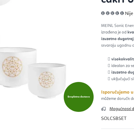
Pros
Nije
ocje
pro
je
MEINL Sonic Ener
0,0
od
izrađena je od
kva
5
zvje
izuzetno dugotraj
stvaraju ugodnu a
visokokvalite
idealan za te
izuzetno du
uključujući s
Isporučujemo u
Besplatna dostava
Mogućnosti 
SOLCSBSET