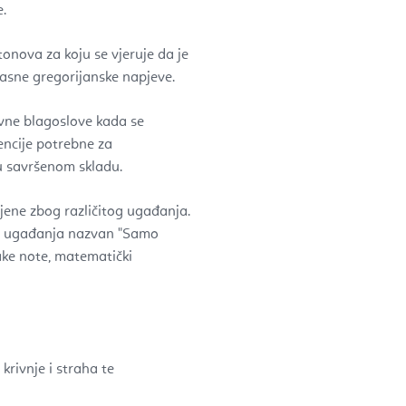
e.
tonova za koju se vjeruje da je
rasne gregorijanske napjeve.
ovne blagoslove kada se
encije potrebne za
 u savršenom skladu.
ljene zbog različitog ugađanja.
av ugađanja nazvan "Samo
vake note, matematički
rivnje i straha te