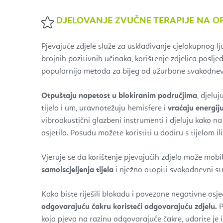
DJELOVANJE ZVUČNE TERAPIJE NA 
Pjevajuće zdjele služe za usklađivanje cjelokupnog lj
brojnih pozitivnih učinaka, korištenje zdjelica poslj
popularnija metoda za bijeg od užurbane svakodnevi
Otpuštaju napetost u blokiranim područjima
, djelu
tijelo i um, uravnotežuju hemisfere i
vraćaju energij
vibroakustični glazbeni instrumenti i djeluju kako na
osjetila. Posudu možete koristiti u dodiru s tijelom ili
Vjeruje se da korištenje pjevajućih zdjela može mobil
samoiscjeljenja tijela
i nježno otopiti svakodnevni str
Kako biste riješili blokadu i povezane negativne osje
odgovarajuću čakru koristeći odgovarajuću zdjelu.
P
koja pjeva na razinu odgovarajuće čakre, udarite je i