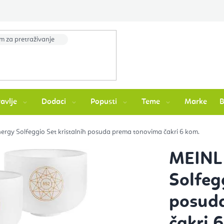
avlje
Dodaci
Popusti
Teme
Marke
ergy Solfeggio Set kristalnih posuda prema tonovima čakri 6 kom.
MEINL 
Solfeg
posud
čakri 