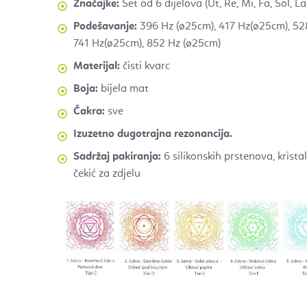
Značajke:
Set od 6 dijelova (Ut, Re, Mi, Fa, Sol, La
Podešavanje:
396 Hz
(
ø25cm), 417 Hz
(
ø25cm), 52
741 Hz
(
ø25cm), 852 Hz (ø25cm)
Materijal:
čisti kvarc
Boja:
bijela mat
Čakra:
sve
Izuzetno dugotrajna rezonancija.
Sadržaj pakiranja:
6 silikonskih prstenova, kristaln
čekić za zdjelu