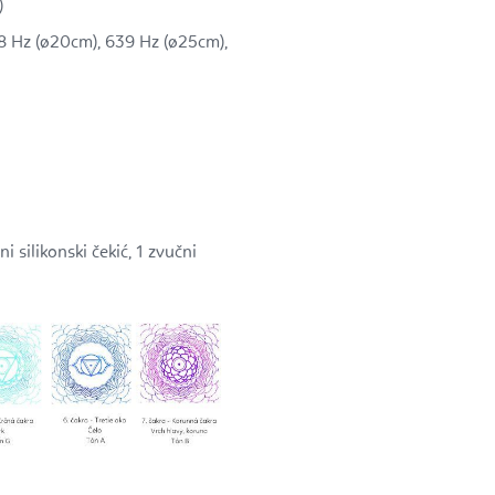
)
8 Hz (
ø20cm), 639 Hz
(
ø25cm),
i silikonski čekić, 1 zvučni