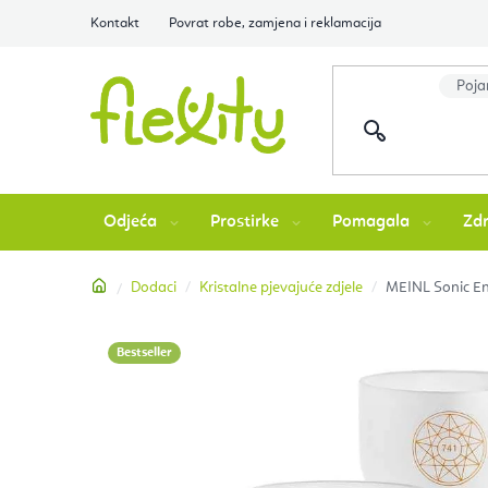
Preskoči
Kontakt
Povrat robe, zamjena i reklamacija
na
sadržaj
Odjeća
Prostirke
Pomagala
Zdr
Početna
Dodaci
Kristalne pjevajuće zdjele
MEINL Sonic En
Bestseller