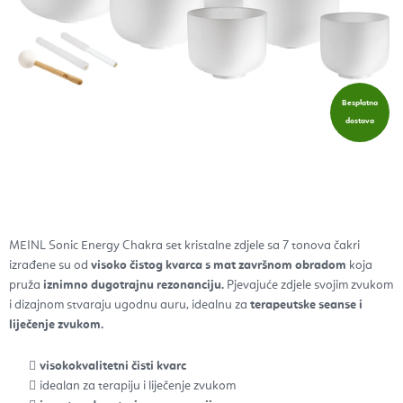
Besplatna
dostava
MEINL Sonic Energy Chakra set k
ristalne zdjele sa 7 tonova čakri
izrađene su od
visoko čistog kvarca s mat završnom obradom
koja
pruža
iznimno dugotrajnu rezonanciju.
Pjevajuće zdjele svojim zvukom
i dizajnom stvaraju ugodnu auru, idealnu za
terapeutske seanse i
liječenje zvukom.
visokokvalitetni čisti kvarc
idealan za terapiju i liječenje zvukom