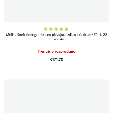
Prosječna
ocjena
proizvoda
MEINL Sonic Energy kristalna pjevajuća zdjela s čekićem 432 Hz 22
je
cm ton A4
5,0
od
5
zvjezdica.
Trenutno rasprodano
€171,70