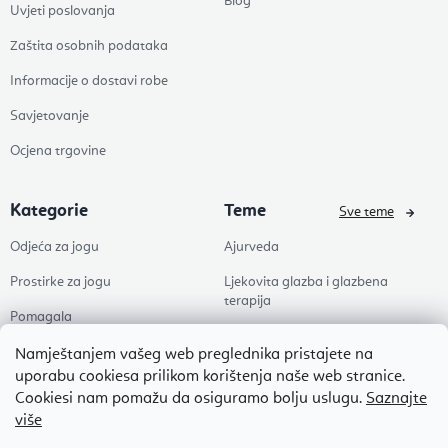
Blog
Uvjeti poslovanja
Zaštita osobnih podataka
Informacije o dostavi robe
Savjetovanje
Ocjena trgovine
Kategorie
Teme
Sve teme
Odjeća za jogu
Ajurveda
Prostirke za jogu
Ljekovita glazba i glazbena
terapija
Pomagala
Joga
Zdravlje
Namještanjem vašeg web preglednika pristajete na
Pilates
uporabu cookiesa prilikom korištenja naše web stranice.
Dodaci
Cookiesi nam pomažu da osiguramo bolju uslugu.
Saznajte
Zen
više
Popusti
Naši omiljeni