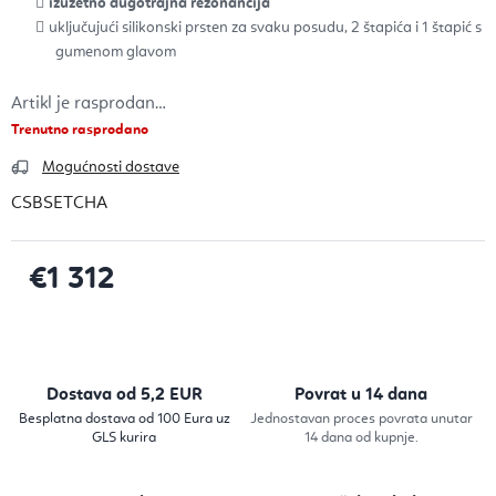
izuzetno dugotrajna rezonancija
uključujući silikonski prsten za svaku posudu, 2 štapića i 1 štapić s
gumenom glavom
Artikl je rasprodan…
Trenutno rasprodano
Mogućnosti dostave
CSBSETCHA
€1 312
Izračunaj cijenu:
Dostava od 5,2 EUR
Povrat u 14 dana
Besplatna dostava od 100 Eura uz
Jednostavan proces povrata unutar
GLS kurira
14 dana od kupnje.