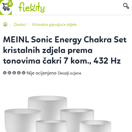
Preskoči
KOŠARICA
P
na
sadržaj
Početna
Dodaci
Kristalne pjevajuće zdjele
MEINL Sonic Energy Chakra Set
kristalnih zdjela prema
tonovima čakri 7 kom., 432 Hz
Prosječna
Nije ocijenjeno
Detalji ocjene
ocjena
proizvoda
je
0,0
od
5
zvjezdica.