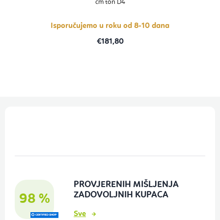
cm ton D4
5,0
od
5
zvjezdica.
Isporučujemo u roku od 8-10 dana
€181,80
P
o
d
n
o
PROVJERENIH MIŠLJENJA
ž
ZADOVOLJNIH KUPACA
98 %
j
Sve
e