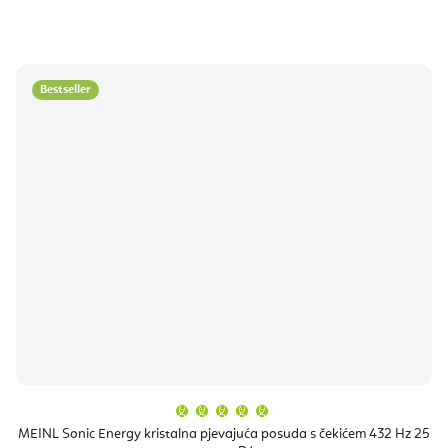
Bestseller
Prosječna
ocjena
proizvoda
MEINL Sonic Energy kristalna pjevajuća posuda s čekićem 432 Hz 25
je