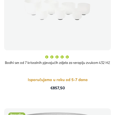
Prosječna
ocjena
proizvoda
Bodhi set od 7 kristalnih pjevajućih zdjela za terapiju zvukom 432 HZ
je
5,0
od
5
zvjezdica.
Isporučujemo u roku od 5-7 dana
€857,50
Bestseller