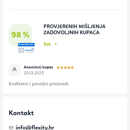
P
o
d
PROVJERENIH MIŠLJENJA
n
ZADOVOLJNIH KUPACA
98 %
o
Sve
ž
j
e
Anonimni kupac
20.12.2023
Kvalitetni i povoljni proizvodi.
Kontakt
info
@
flexity.hr