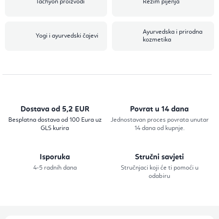
Tachyon proizvodi
Režim pijenja
Ayurvedska i prirodna
Yogi i ayurvedski čajevi
kozmetika
Dostava od 5,2 EUR
Povrat u 14 dana
Besplatna dostava od 100 Eura uz
Jednostavan proces povrata unutar
GLS kurira
14 dana od kupnje.
Isporuka
Stručni savjeti
4-5 radnih dana
Stručnjaci koji će ti pomoći u
odabiru