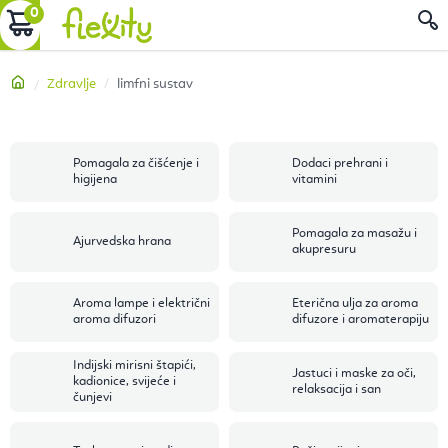
Preskoči
KOŠARICA
P
na
sadržaj
Početna
Zdravlje
limfni sustav
Pomagala za čišćenje i
Dodaci prehrani i
higijena
vitamini
Pomagala za masažu i
Ajurvedska hrana
akupresuru
Aroma lampe i električni
Eterična ulja za aroma
aroma difuzori
difuzore i aromaterapiju
Indijski mirisni štapići,
Jastuci i maske za oči,
kadionice, svijeće i
relaksacija i san
čunjevi