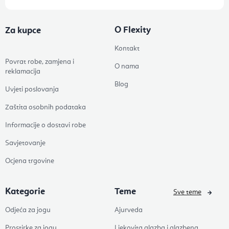
O Flexity
Za kupce
Kontakt
Povrat robe, zamjena i
O nama
reklamacija
Blog
Uvjeti poslovanja
Zaštita osobnih podataka
Informacije o dostavi robe
Savjetovanje
Ocjena trgovine
Kategorie
Teme
Sve teme
Odjeća za jogu
Ajurveda
Prostirke za jogu
Ljekovita glazba i glazbena