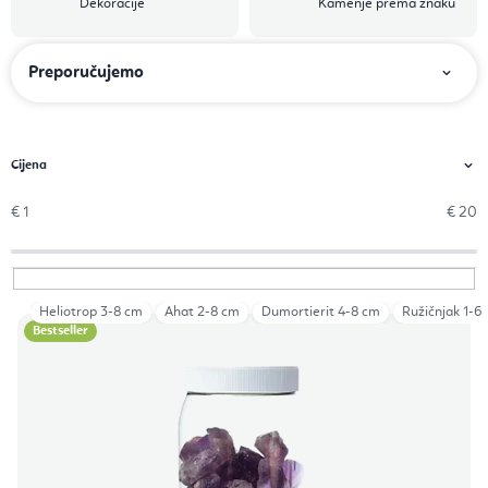
Dekoracije
Kamenje prema znaku
S
Preporučujemo
o
r
t
i
€
1
€
20
r
a
n
Heliotrop 3-8 cm
Ahat 2-8 cm
Dumortierit 4-8 cm
Ružičnjak 1-6
P
j
Bestseller
o
e
p
p
i
r
s
o