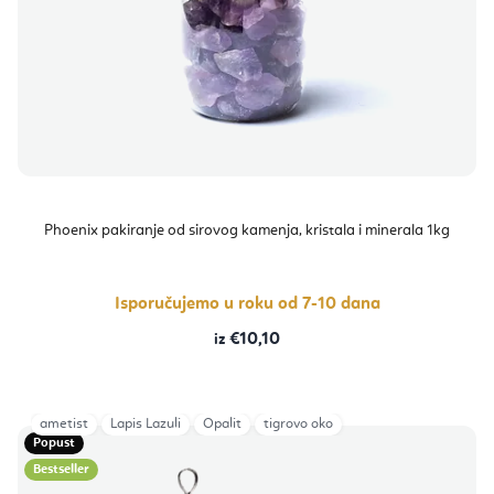
p
i
r
z
o
v
i
o
z
d
v
a
o
Phoenix pakiranje od sirovog kamenja, kristala i minerala 1kg
d
a
Isporučujemo u roku od 7-10 dana
€10,10
ametist
Lapis Lazuli
Opalit
tigrovo oko
Popust
Bestseller