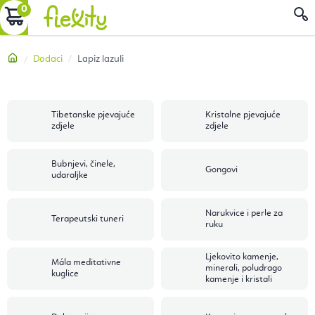
Preskoči
KOŠARICA
P
na
sadržaj
Početna
Dodaci
Lapiz lazuli
Tibetanske pjevajuće
Kristalne pjevajuće
zdjele
zdjele
Bubnjevi, činele,
Gongovi
udaraljke
Narukvice i perle za
Terapeutski tuneri
ruku
Ljekovito kamenje,
Mála meditativne
minerali, poludrago
kuglice
kamenje i kristali