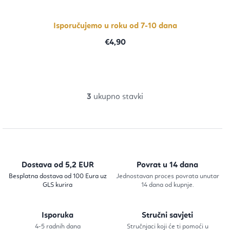
5,0
od
5
zvjezdica.
Isporučujemo u roku od 7-10 dana
€4,90
3
ukupno stavki
K
o
n
t
r
Dostava od 5,2 EUR
Povrat u 14 dana
o
Besplatna dostava od 100 Eura uz
Jednostavan proces povrata unutar
GLS kurira
14 dana od kupnje.
l
e
Isporuka
Stručni savjeti
l
4-5 radnih dana
Stručnjaci koji će ti pomoći u