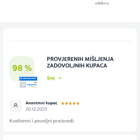
i
odabiru
s
t
a
P
n
o
j
d
a
PROVJERENIH MIŠLJENJA
n
ZADOVOLJNIH KUPACA
98 %
o
Sve
ž
j
e
Anonimni kupac
20.12.2023
Kvalitetni i povoljni proizvodi.