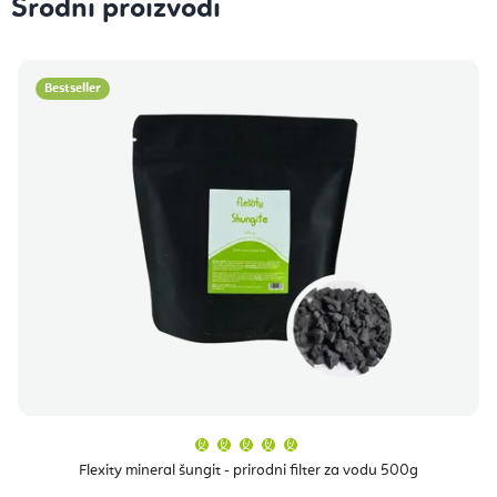
Srodni proizvodi
Bestseller
Prosječna
ocjena
proizvoda
Flexity mineral šungit - prirodni filter za vodu 500g
je
5,0