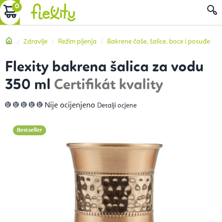
Preskoči
KOŠARICA
P
na
sadržaj
Početna
Zdravlje
Režim pijenja
Bakrene čaše, šalice, boce i posuđe
Flexity bakrena šalica za vodu
350 ml
Certifikát kvality
Prosječna
Nije ocijenjeno
Detalji ocjene
ocjena
proizvoda
je
0,0
Bestseller
od
5
zvjezdica.