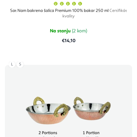
Prosječna
ocjena
proizvoda
Sat Nam bakrena šalica Premium 100% bakar 250 ml
Certifikát
je
kvality
5,0
od
5
zvjezdica.
Na stanju
(2 kom)
€14,10
L
S