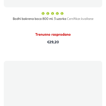
Prosječna
ocjena
proizvoda
Bodhi bakrena boca 800 ml. 3 uzorka
Certifikat kvalitete
je
5,0
od
5
zvjezdica.
Trenutno rasprodano
€29,20