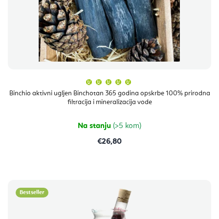
Prosječna
ocjena
proizvoda
Binchio aktivni ugljen Binchotan 365 godina opskrbe 100% prirodna
je
filtracija i mineralizacija vode
5,0
od
5
zvjezdica.
Na stanju
(>5 kom)
€26,80
Bestseller