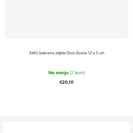
AWG bakrena zdjela Drvo života 12 x 5 cm
Na stanju
(2 kom)
€20,10
P