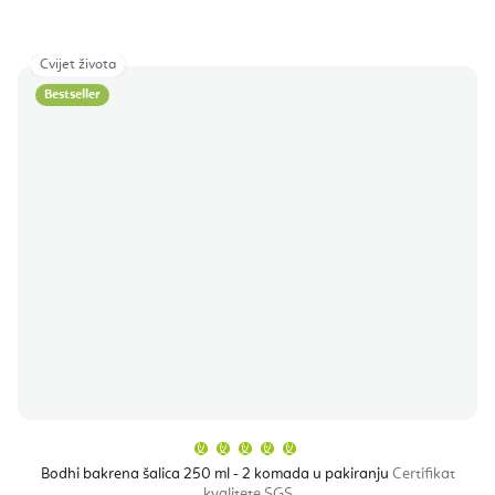
Cvijet života
Bestseller
Prosječna
ocjena
proizvoda
Bodhi bakrena šalica 250 ml - 2 komada u pakiranju
Certifikat
je
kvalitete SGS