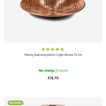
Prosječna
ocjena
proizvoda
Flexity bakrena ploča Cvijet života 15 cm
je
5,0
od
5
zvjezdica.
Na stanju
(4 kom)
€15,70
Bestseller