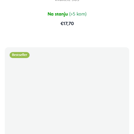
5,0
od
5
zvjezdica.
Na stanju
(>5 kom)
€17,70
Bestseller