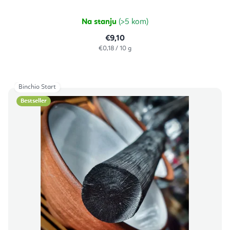
od
5
zvjezdica.
Na stanju
(>5 kom)
€9,10
Izračunaj
€0,18 / 10 g
cijenu:
Binchio Start
Bestseller