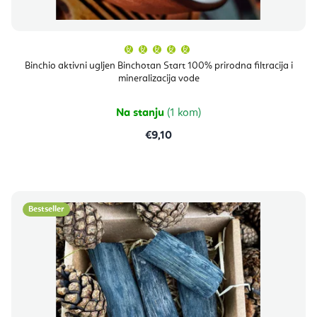
Prosječna
ocjena
proizvoda
Binchio aktivni ugljen Binchotan Start 100% prirodna filtracija i
je
mineralizacija vode
5,0
od
5
zvjezdica.
Na stanju
(1 kom)
€9,10
Bestseller