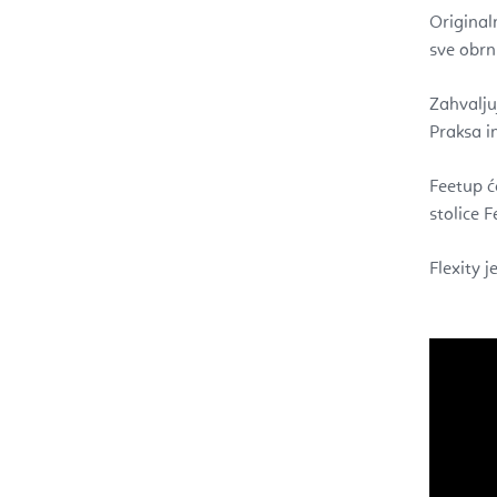
a
Origina
sve obrnu
t
r
Zahvalju
Praksa i
a
k
Feetup ć
stolice 
a
Flexity j