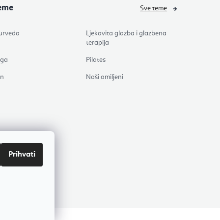
eme
Sve teme
urveda
Ljekovita glazba i glazbena
terapija
oga
Pilates
en
Naši omiljeni