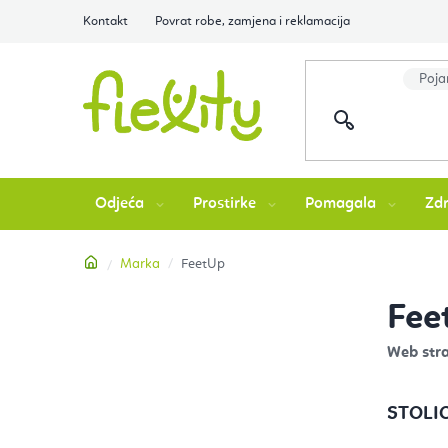
Preskoči
Kontakt
Povrat robe, zamjena i reklamacija
na
sadržaj
Odjeća
Prostirke
Pomagala
Zdr
Početna
Marka
FeetUp
B
Fee
o
Web str
č
STOLI
n