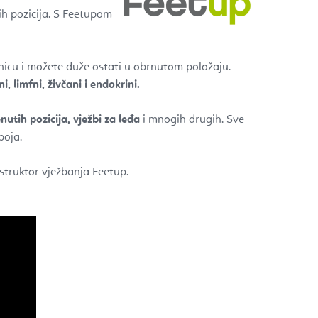
ih pozicija. S Feetupom
žnicu i možete duže ostati u obrnutom položaju.
, limfni, živčani i endokrini
.
nutih pozicija, vježbi za leđa
i mnogih drugih. Sve
boja.
nstruktor vježbanja
Feetup.