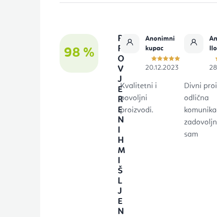
n
o
P
Anonimni
An
ž
R
kupac
Il
98 %
O
j
20.12.2023
28
V
e
J
Kvalitetni i
Divni proi
E
povoljni
odlična
R
E
proizvodi.
komunikac
N
zadovolj
I
sam
H
M
I
Š
L
J
E
N