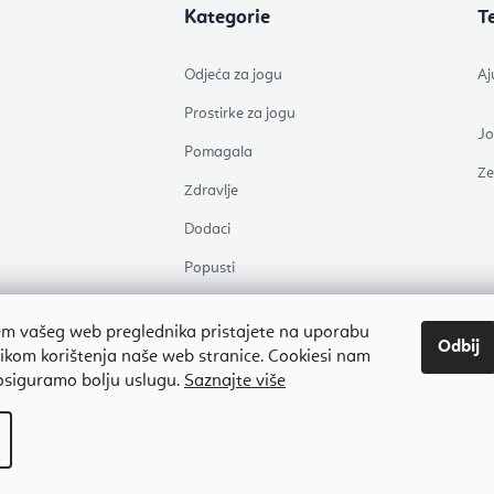
Kategorie
T
Odjeća za jogu
Aj
Prostirke za jogu
J
Pomagala
Z
Zdravlje
Dodaci
Popusti
m vašeg web preglednika pristajete na uporabu
Odbij
likom korištenja naše web stranice. Cookiesi nam
Autorsko pravo 2026
Flexity
. Sva prava pridržana.
Uredi postavke kolačića
siguramo bolju uslugu.
Saznajte više
Izradio Shoptet Premium