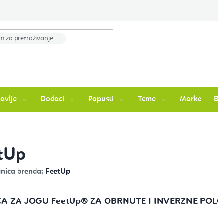
avlje
Dodaci
Popusti
Teme
Marke
tUp
anica brenda:
FeetUp
CA ZA JOGU FeetUp
® ZA OBRNUTE I INVERZNE PO