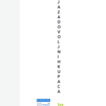
J
A
Z
A
D
O
V
O
L
J
N
I
H
K
U
P
A
C
A
Sve