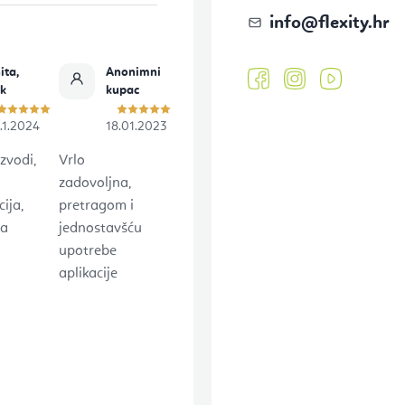
info
@
flexity.hr
ita,
Anonimni
ok
kupac
.1.2024
18.01.2023
zvodi,
Vrlo
zadovoljna,
ija,
pretragom i
na
jednostavšću
upotrebe
aplikacije