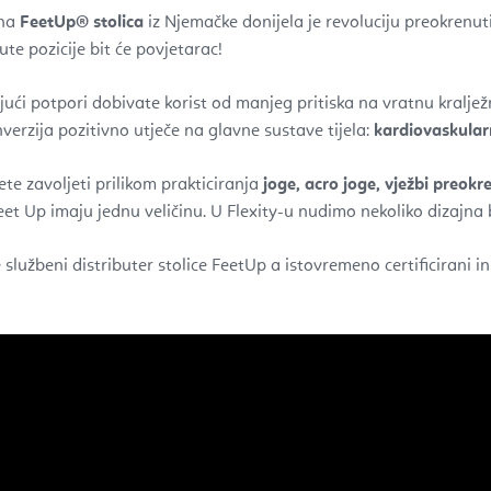
lna
FeetUp
®
stolica
iz Njemačke donijela je revoluciju preokrenut
te pozicije bit će povjetarac!
jući potpori dobivate korist od manjeg pritiska na vratnu kralje
nverzija pozitivno utječe na glavne sustave tijela:
kardiovaskularni
ete zavoljeti prilikom prakticiranja
joge, acro joge, vježbi preokre
Feet Up imaju jednu veličinu. U Flexity-u nudimo nekoliko dizajna 
e službeni distributer stolice FeetUp a istovremeno certificirani i