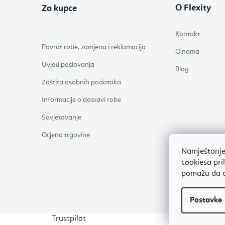
O Flexity
Za kupce
Kontakt
Povrat robe, zamjena i reklamacija
O nama
Uvjeti poslovanja
Blog
Zaštita osobnih podataka
Informacije o dostavi robe
Savjetovanje
Ocjena trgovine
Namještanje
cookiesa pri
pomažu da o
Trustpilot