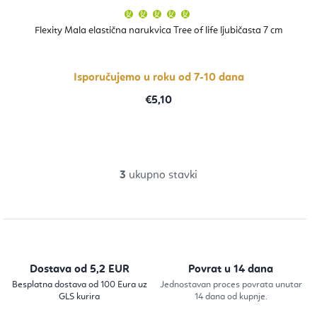
Prosječna
ocjena
proizvoda
Flexity Mala elastična narukvica Tree of life ljubičasta 7 cm
je
5,0
od
5
zvjezdica.
Isporučujemo u roku od 7-10 dana
€5,10
3
ukupno stavki
K
o
n
t
r
Dostava od 5,2 EUR
Povrat u 14 dana
o
Besplatna dostava od 100 Eura uz
Jednostavan proces povrata unutar
GLS kurira
14 dana od kupnje.
l