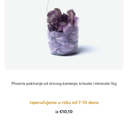
i
r
s
o
p
i
r
z
o
v
i
o
z
d
v
a
o
Phoenix pakiranje od sirovog kamenja, kristala i minerala 1kg
d
a
Isporučujemo u roku od 7-10 dana
€10,10