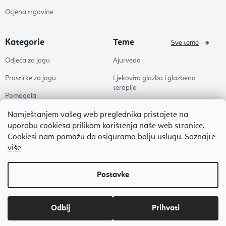
Ocjena trgovine
Kategorie
Teme
Sve teme
Odjeća za jogu
Ajurveda
Prostirke za jogu
Ljekovita glazba i glazbena
terapija
Pomagala
Joga
Zdravlje
Namještanjem vašeg web preglednika pristajete na
Pilates
uporabu cookiesa prilikom korištenja naše web stranice.
Dodaci
Cookiesi nam pomažu da osiguramo bolju uslugu.
Saznajte
Zen
više
Popusti
Naši omiljeni
Autorsko pravo 2026
Flexity
. Sva prava pridržana.
Uredi postavke kolačića
Izradio Shoptet Premium
Odbij