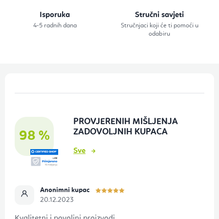
e
Isporuka
Stručni savjeti
l
4-5 radnih dana
Stručnjaci koji će ti pomoći u
i
odabiru
s
t
a
P
n
o
j
d
a
PROVJERENIH MIŠLJENJA
n
ZADOVOLJNIH KUPACA
98 %
o
Sve
ž
j
e
Anonimni kupac
20.12.2023
Kvalitetni i povoljni proizvodi.