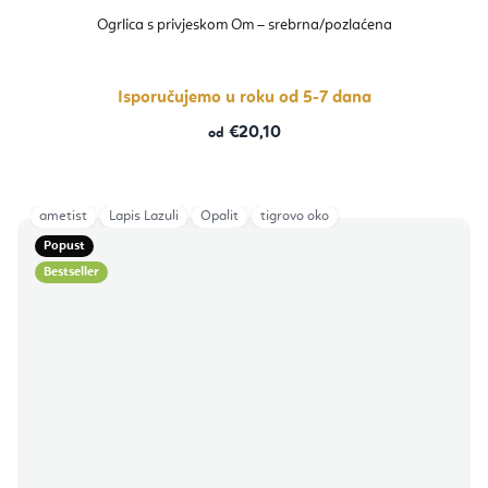
Ogrlica s privjeskom Om – srebrna/pozlaćena
Isporučujemo u roku od 5-7 dana
€20,10
od
ametist
Lapis Lazuli
Opalit
tigrovo oko
Popust
Bestseller