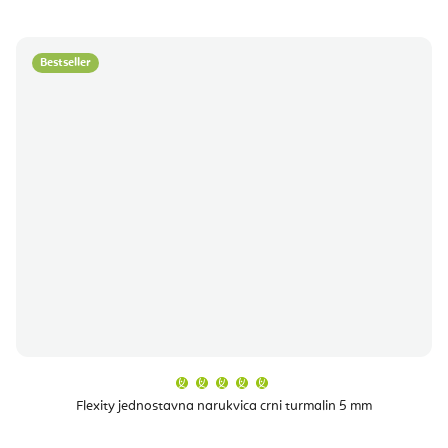
Bestseller
Prosječna
ocjena
proizvoda
Flexity jednostavna narukvica crni turmalin 5 mm
je
5,0
od