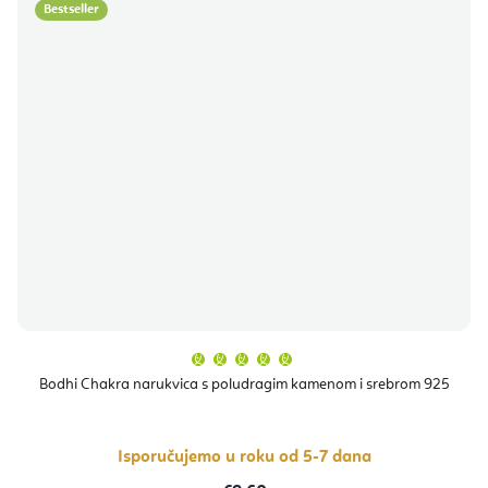
Bestseller
Prosječna
ocjena
proizvoda
Bodhi Chakra narukvica s poludragim kamenom i srebrom 925
je
5,0
od
5
zvjezdica.
Isporučujemo u roku od 5-7 dana