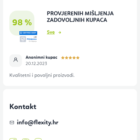
o
PROVJERENIH MIŠLJENJA
ž
ZADOVOLJNIH KUPACA
98 %
j
Sve
e
Anonimni kupac
20.12.2023
Kvalitetni i povoljni proizvodi.
Kontakt
info
@
flexity.hr