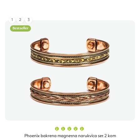
1
2
3
Bestseller
Prosječna
ocjena
proizvoda
Phoenix bakrena magnetna narukvica set 2 kom
je