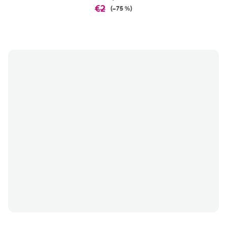
€2
(–75 %)