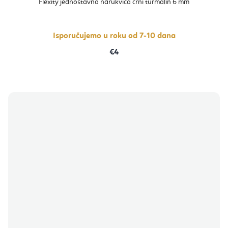
Flexity jednostavna narukvica crni turmalin 6 mm
je
5,0
od
5
zvjezdica.
Isporučujemo u roku od 7-10 dana
€4