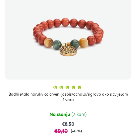
Prosječna
ocjena
proizvoda
Bodhi Mala narukvica crveni jaspis/achata/tigrovo oko s cvijetom
je
života
5,0
od
5
zvjezdica.
Na stanju
(2 kom)
€8,50
€9,10
(–6 %)