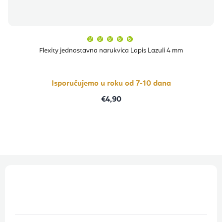
Prosječna
ocjena
proizvoda
Flexity jednostavna narukvica Lapis Lazuli 4 mm
je
5,0
od
5
zvjezdica.
Isporučujemo u roku od 7-10 dana
€4,90
P
o
d
n