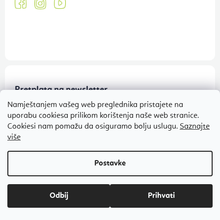
Pretplata na newsletter
Namještanjem vašeg web preglednika pristajete na
Tajne akcije, rasprodaje i nagradne igre na vaš e-mail
uporabu cookiesa prilikom korištenja naše web stranice.
Cookiesi nam pomažu da osiguramo bolju uslugu.
Saznajte
Prijavi se
više
Pretplatom pristajete na
uvjetima zaštite osobnih podataka
Odbij