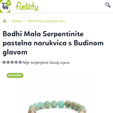
Preskoči
KOŠARICA
P
na
sadržaj
Početna
Dodaci
Narukvice i perle za ruku
Bodhi Mala Serpentinite
pastelna narukvica s Budinom
glavom
Prosječna
Nije ocijenjeno
Detalji ocjene
ocjena
proizvoda
je
0,0
Bestseller
od
5
zvjezdica.