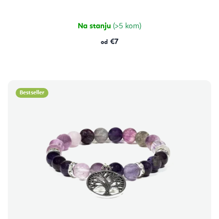
5,0
od
5
zvjezdica.
Na stanju
(>5 kom)
€7
od
Bestseller