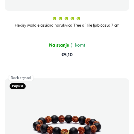
Prosječna
ocjena
proizvoda
Flexity Mala elastična narukvica Tree of life ljubičasta 7 cm
je
5,0
od
5
zvjezdica.
Na stanju
(1 kom)
€5,10
Rock crystal
Popust