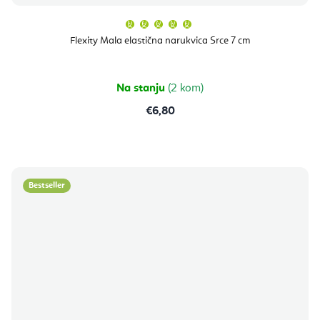
Prosječna
ocjena
proizvoda
Flexity Mala elastična narukvica Srce 7 cm
je
5,0
od
5
zvjezdica.
Na stanju
(2 kom)
€6,80
Bestseller