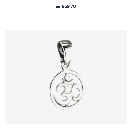
€69,70
od