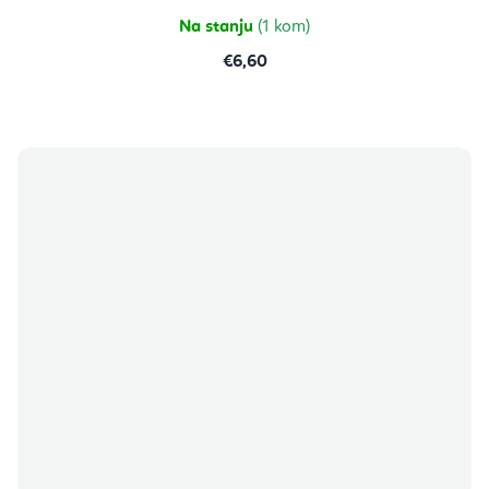
5
zvjezdica.
Na stanju
(1 kom)
€6,60