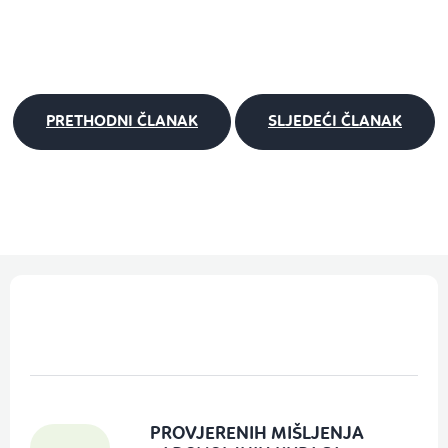
PRETHODNI ČLANAK
SLJEDEĆI ČLANAK
P
o
d
n
o
PROVJERENIH MIŠLJENJA
ž