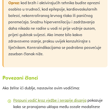
Oprez:
kod brzih i aktivirajućih tehnika budite oprezni
osobito u trudnoći, kod epilepsije, kardiovaskularnih
bolesti, nekontroliranog krvnog tlaka ili paničnog
poremećaja. Snažnu hiperventilaciju i zadržavanja
daha nikada ne radite u vodi ni prije vožnje autom,
prijeti gubitak svijesti. Ako imate bilo kakvo
zdravstveno stanje, praksu uvijek konzultirajte s
liječnikom. Kontraindikacijama se podrobno posvećuje
zaseban članak niže.
Povezani članci
Ako želite ići dublje, nastavite ovim vodičima:
Potpuni vodič kroz vježbe i terapije disanja
pokazuje
kako se pranajama uklapa među ostale modalitete