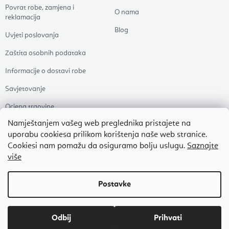
Povrat robe, zamjena i
O nama
reklamacija
Blog
Uvjeti poslovanja
Zaštita osobnih podataka
Informacije o dostavi robe
Savjetovanje
Ocjena trgovine
Namještanjem vašeg web preglednika pristajete na
uporabu cookiesa prilikom korištenja naše web stranice.
Kategorie
Teme
Sve teme
Cookiesi nam pomažu da osiguramo bolju uslugu.
Saznajte
Odjeća za jogu
Ajurveda
više
Prostirke za jogu
Ljekovita glazba i glazbena
terapija
Pomagala
Joga
Zdravlje
Odbij
Pilates
Dodaci