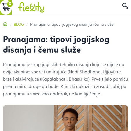
Preskoči
KOŠARICA
P
na
sadržaj
Početna
BLOG
Pranajama: tipovi jogijskog disanja i čemu služe
Pranajama: tipovi jogijskog
disanja i čemu služe
Pranajama je skup jogijskih tehnika disanja koje se dijele na
dvije skupine: spore i umirujuće (Nadi Shodhana, Ujjayi) te
brze i aktivirajuće (Kapalabhati, Bhastrika). Prve tijelo pomiču
prema miru, druge ga bude. Klinički dokazi su zasad slabi, pa
pranajamu uzmite kao dodatak, ne kao liječenje.