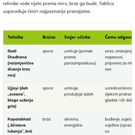
tehnike vode tijelo prema miru, brze ga bude. Tablica
uspoređuje četiri najpoznatije pranajame.
Tehnika
Brzina
Smjer učinka
Čemu odgova
Nadi
spora
umiruje (pomak
stres, smanjenje
Shodhana
prema
napetosti,
(naizmjenično
parasimpatikusu)
priprema za mir 
disanje kroz
san
nos)
Ujjayi (dah
spora
umiruje,
usredotočenost
„oceana",
produljuje izdah
tijekom prakse,
blago suženje
gladak i tih dah
grla)
Kapalabhati
brza
aktivira,
buđenje, osjećaj
(„blistava
energizira
svježine (oprezn
lubanja", brzi
uz