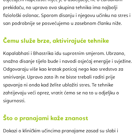
osjećajem napetosti. Riječ je o asocijaciji, ne o čarobnom
prekidaču, no upravo ova skupina tehnika ima najbolji
fiziološki oslonac. Sporom disanju i njegovu učinku na stres i
san podrobnije se posvećujemo u zasebnom članku niže.
Čemu služe brze, aktivirajuće tehnike
Kapalabhati i Bhastrika idu suprotnim smjerom. Ubrzano,
snažno disanje tijelo bude i navodi osjećaj energije i svježine.
Odgovaraju više kao kratak poticaj nego kao sredstvo za
smirivanje. Upravo zato ih ne biste trebali raditi prije
spavanja ni onda kad želite ublažiti stres. Te tehnike
zahtijevaju veći oprez, vratit ćemo se na to u odjeljku o
sigurnosti.
Što o pranajami kaže znanost
Dokazi o kliničkim učincima pranajame zasad su slabi i