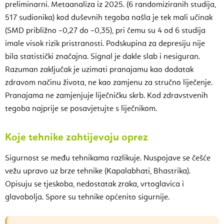
preliminarni. Metaanaliza iz 2025. (6 randomiziranih studija,
517 sudionika) kod duševnih tegoba našla je tek mali učinak
(SMD približno −0,27 do −0,35), pri čemu su 4 od 6 studija
imale visok rizik pristranosti. Podskupina za depresiju nije
bila statistički značajna. Signal je dakle slab i nesiguran.
Razuman zaključak je uzimati pranajamu kao dodatak
zdravom načinu života, ne kao zamjenu za stručno liječenje.
Pranajama ne zamjenjuje liječničku skrb. Kod zdravstvenih
tegoba najprije se posavjetujte s liječnikom.
Koje tehnike zahtijevaju oprez
Sigurnost se među tehnikama razlikuje. Nuspojave se češće
vežu upravo uz brze tehnike (Kapalabhati, Bhastrika).
Opisuju se tjeskoba, nedostatak zraka, vrtoglavica i
glavobolja. Spore su tehnike općenito sigurnije.