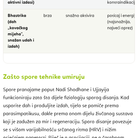
aktivni izdasi)
kontraindikacije
Bhastrika
brza
snažno aktivira
poticaj i energija
(dah
(najsnažnija,
„kovačkog
najveći oprez)
mijeha",
snažan udah i
izdah)
Zašto spore tehnike umiruju
Spore pranajame poput Nadi Shodhane i Ujjayija
funkcioniraju zato što dijele fiziologiju sporog disanja. Kad
usporite dah i produljite izdah, tijelo se pomiče prema
parasimpatikusu, dakle prema onom dijelu živčanog sustava
koji je zadužen za mir i regeneraciju. Sporo disanje povezuje
se s višom varijabilnošću srčanog ritma (HRV) i nižim