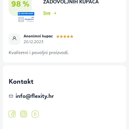
ZADOVOLJNIH KUPACA
98 %
j
Sve
e
Anonimni kupac
20.12.2023
Kvalitetni i povoljni proizvodi.
Kontakt
info
@
flexity.hr