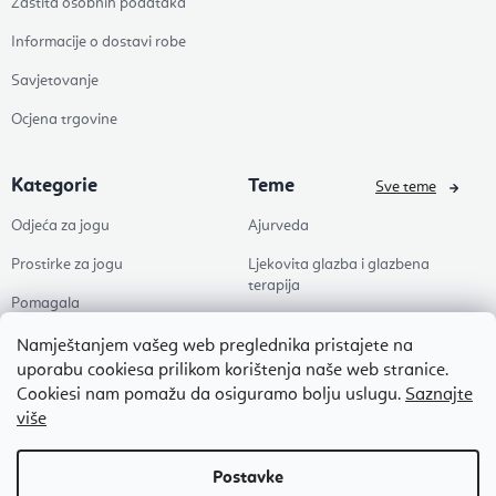
Zaštita osobnih podataka
Informacije o dostavi robe
Savjetovanje
Ocjena trgovine
Kategorie
Teme
Sve teme
Odjeća za jogu
Ajurveda
Prostirke za jogu
Ljekovita glazba i glazbena
terapija
Pomagala
Joga
Zdravlje
Namještanjem vašeg web preglednika pristajete na
Pilates
uporabu cookiesa prilikom korištenja naše web stranice.
Dodaci
Cookiesi nam pomažu da osiguramo bolju uslugu.
Saznajte
Zen
više
Popusti
Naši omiljeni
Autorsko pravo 2026
Flexity
. Sva prava pridržana.
Uredi postavke kolačića