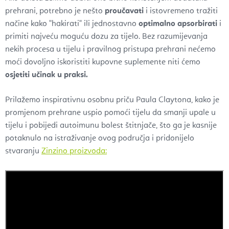
prehrani, potrebno je nešto
proučavati
i istovremeno tražiti
načine kako "hakirati" ili jednostavno
optimalno apsorbirati
i
primiti najveću moguću dozu za tijelo. Bez razumijevanja
nekih procesa u tijelu i pravilnog pristupa prehrani nećemo
moći dovoljno iskoristiti kupovne suplemente niti ćemo
osjetiti učinak u praksi.
Prilažemo inspirativnu osobnu priču Paula Claytona, kako je
promjenom prehrane uspio pomoći tijelu da smanji upale u
tijelu i pobijedi autoimunu bolest štitnjače, što ga je kasnije
potaknulo na istraživanje ovog područja i pridonijelo
stvaranju
Zinzino proizvoda: