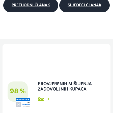
PRETHODNI ČLANAK
SLJEDEĆI ČLANAK
P
o
d
n
o
PROVJERENIH MIŠLJENJA
ž
ZADOVOLJNIH KUPACA
98 %
j
Sve
e