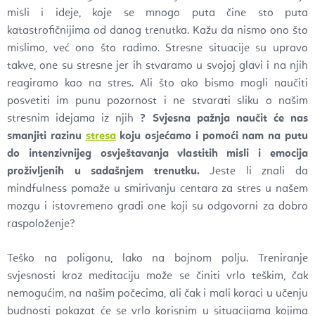
misli i ideje, koje se mnogo puta čine sto puta
katastrofičnijima od danog trenutka. Kažu da nismo ono što
mislimo, već ono što radimo. Stresne situacije su upravo
takve, one su stresne jer ih stvaramo u svojoj glavi i na njih
reagiramo kao na stres. Ali što ako bismo mogli naučiti
posvetiti im punu pozornost i ne stvarati sliku o našim
stresnim idejama iz njih
? Svjesna pažnja naučit će nas
smanjiti razinu
stresa
koju osjećamo i pomoći nam na putu
do intenzivnijeg osvještavanja vlastitih misli i emocija
proživljenih u sadašnjem trenutku.
Jeste li znali da
mindfulness pomaže u smirivanju centara za stres u našem
mozgu i istovremeno gradi one koji su odgovorni za dobro
raspoloženje?
Teško na poligonu, lako na bojnom polju. Treniranje
svjesnosti kroz meditaciju može se činiti vrlo teškim, čak
nemogućim, na našim počecima, ali čak i mali koraci u učenju
budnosti pokazat će se vrlo korisnim u situacijama kojima