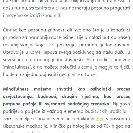
da smo na dnu, ali zahvaljujući uključivanju mindfulnessa u
našu rutinu, stresni trenuci nas ne moraju potpuno progutati
i možemo se izdići iznad njih!
Čini se kao potpuna znanost, ali sve ono što je u konačnici
prirodno za harmoniju naše psihe i tijela nalazi put do našeg
razumijevanja koje se pokazuje potpuno jednostavnim.
Upravo je u tome ljepota svega pozitivnog za našu dušu, u
savršenoj i prirodnoj jednostavnosti. Ako netko spomene
"mindfulness", a ne možete dokučiti u čemu je magija te riječi,
hajdemo zajedno objasniti nešto više o tome.
Mindfulness možemo shvatiti kao psihološki proces
osvještavanja, budnosti, drugim riječima, kao proces
potpune pažnje ili svjesnosti sadašnjeg trenutka.
Njegovo
podrijetlo potječe iz važnog elementa budističkih tradicija -
sati
i temelji se prvenstveno na tehnikama
zen
, vipassana i
tibetanske meditacije. Klinička psihologija se od 70-ih godina