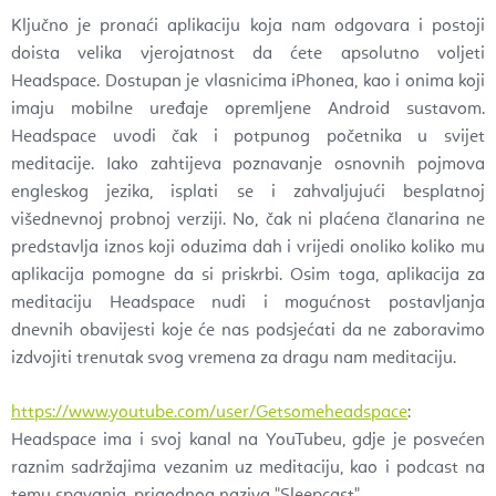
Ključno je pronaći aplikaciju koja nam odgovara i postoji
doista velika vjerojatnost da ćete apsolutno voljeti
Headspace. Dostupan je vlasnicima iPhonea, kao i onima koji
imaju mobilne uređaje opremljene Android sustavom.
Headspace uvodi čak i potpunog početnika u svijet
meditacije. Iako zahtijeva poznavanje osnovnih pojmova
engleskog jezika, isplati se i zahvaljujući besplatnoj
višednevnoj probnoj verziji. No, čak ni plaćena članarina ne
predstavlja iznos koji oduzima dah i vrijedi onoliko koliko mu
aplikacija pomogne da si priskrbi. Osim toga, aplikacija za
meditaciju Headspace nudi i mogućnost postavljanja
dnevnih obavijesti koje će nas podsjećati da ne zaboravimo
izdvojiti trenutak svog vremena za dragu nam meditaciju.
https://www.youtube.com/user/Getsomeheadspace
:
Headspace ima i svoj kanal na YouTubeu, gdje je posvećen
raznim sadržajima vezanim uz meditaciju, kao i podcast na