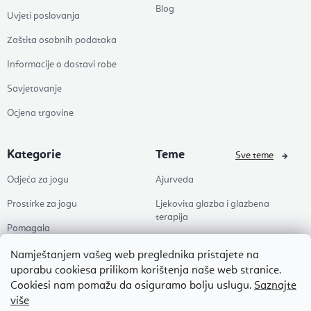
Blog
Uvjeti poslovanja
Zaštita osobnih podataka
Informacije o dostavi robe
Savjetovanje
Ocjena trgovine
Kategorie
Teme
Sve teme
Odjeća za jogu
Ajurveda
Prostirke za jogu
Ljekovita glazba i glazbena
terapija
Pomagala
Joga
Zdravlje
Namještanjem vašeg web preglednika pristajete na
Pilates
uporabu cookiesa prilikom korištenja naše web stranice.
Dodaci
Cookiesi nam pomažu da osiguramo bolju uslugu.
Saznajte
Zen
više
Popusti