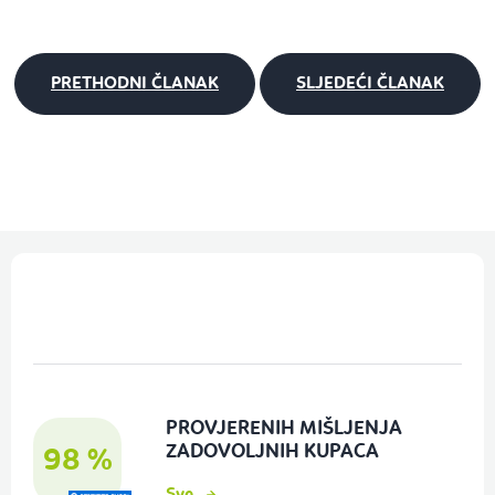
PRETHODNI ČLANAK
SLJEDEĆI ČLANAK
P
o
d
n
o
PROVJERENIH MIŠLJENJA
ž
ZADOVOLJNIH KUPACA
98 %
j