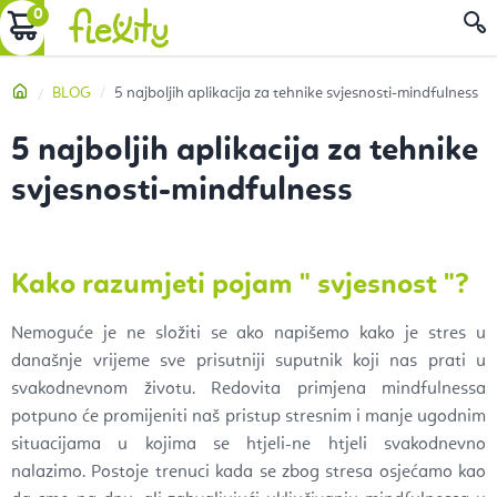
Preskoči
KOŠARICA
P
na
sadržaj
Početna
BLOG
5 najboljih aplikacija za tehnike svjesnosti-mindfulness
5 najboljih aplikacija za tehnike
svjesnosti-mindfulness
Kako razumjeti pojam "
svjesnost
"?
Nemoguće je ne složiti se ako napišemo kako je stres u
današnje vrijeme sve prisutniji suputnik koji nas prati u
svakodnevnom životu. Redovita primjena mindfulnessa
potpuno će promijeniti naš pristup stresnim i manje ugodnim
situacijama u kojima se htjeli-ne htjeli svakodnevno
nalazimo. Postoje trenuci kada se zbog stresa osjećamo kao