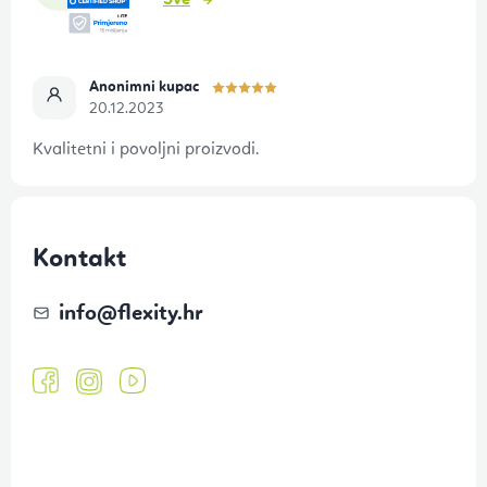
Sve
e
Anonimni kupac
20.12.2023
Kvalitetni i povoljni proizvodi.
Kontakt
info
@
flexity.hr