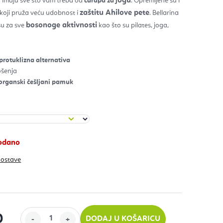
ogu
a
imaju sve što vam treba od
čarapa za j
. Opremljene su i
zaštitu Ahilove pete
 koji pruža veću udobnost i
. Bellarina
zdica.
bosonoge aktivnosti
su za sve
kao što su pilates, joga,
 protuklizna alternativa
šenja
i organski češljani pamuk
rodano
dostave
0
DODAJ U KOŠARICU