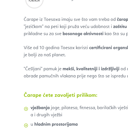
Čarape iz Toesoxa
imaju sve što vam treba od
čarap
"jezičkom" na peti koji pruža veću udobnost i
zaštitu
prikladne su za sve
bosonoge aktivnosti
kao što su pi
Više od 10 godina Toesox koristi
certificirani organ
je bolji za naš planet.
"Češljani" pamuk je
mekši, kvalitetniji i izdržljiviji
od 
obrade pamučnih vlakana prije nego što se ispredu 
Čarape ćete zavoljeti prilikom:
vježbanja
joge, pilatesa, fitnessa, borilačkih vješ
a i drugih vježbi
u
hladnim prostorijama