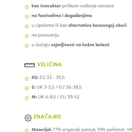
kao instruktor
prilikom vođenja nastave
na festivalima i događanjima
u cipelama ili kao
alternativa bosonogoj obući
na putovanju
u slučaju
osjetljivosti na kožne bolesti
VELIČINA
XS:
EU 33 - 35,5
S:
UK 3-5,5 / EU 36-38,5
M:
UK 6-8.5 / EU 39-42
ZNAČAJKE
Materijal:
77% organski pamuk, 19% poliester, 4