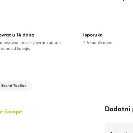
Izračunaj c
ovrat u 14 dana
Isporuka
dnostavan proces povrata unutar
4-5 radnih dana
 dana od kupnje.
Brend
ToeSox
Dodatni 
će čarape