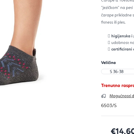
0,0
Čarape iz Toesox
od
5
"jezičkom" na peti
zvje
čarape prikladne 
fitness ili ples.
higijenska i
udobnost no
certificiran
Veličina
Trenutno rasp
Mogućnosti 
6503/S
€14,6