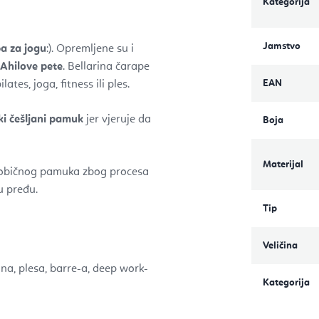
Kategorija
Jamstvo
a za jogu
:). Opremljene su i
 Ahilove pete
. Bellarina čarape
EAN
lates, joga, fitness ili ples.
ski češljani pamuk
jer vjeruje da
Boja
Materijal
običnog pamuka zbog procesa
u pređu.
Tip
Veličina
tina, plesa, barre-a, deep work-
Kategorija