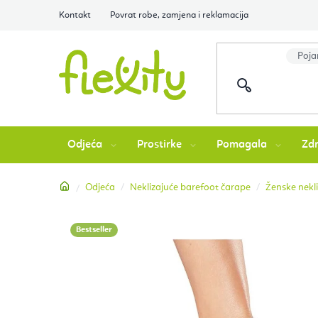
Preskoči
Kontakt
Povrat robe, zamjena i reklamacija
na
sadržaj
Odjeća
Prostirke
Pomagala
Zdr
Početna
Odjeća
Neklizajuće barefoot čarape
Ženske nekl
Bestseller