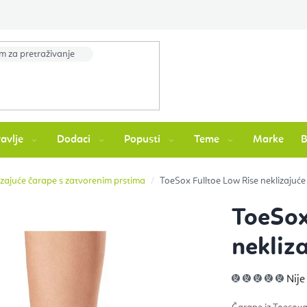
avlje
Dodaci
Popusti
Teme
Marke
izajuće čarape s zatvorenim prstima
ToeSox Fulltoe Low Rise neklizajuće 
ToeSox
nekliz
Pros
Nije
ocje
pro
je