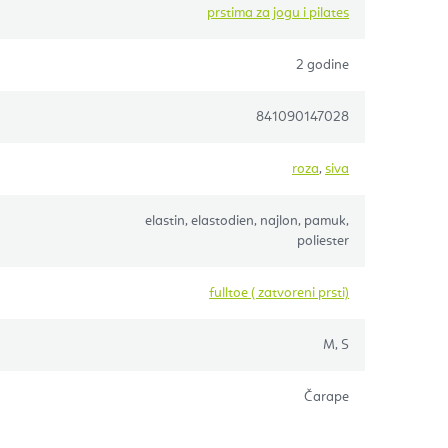
prstima za jogu i pilates
2 godine
841090147028
roza
,
siva
elastin, elastodien, najlon, pamuk,
poliester
fulltoe ( zatvoreni prsti)
M, S
Čarape