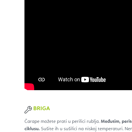
BRIGA
Čarape možete prati u perilici rublja.
Međutim, perit
ciklusu.
Sušite ih u sušilici na niskoj temperaturi. Nemo