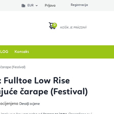
EUR
Prijava
KOŠARICA
BLOG
Kontakt
čarape (Festival)
 Fulltoe Low Rise
ajuće čarape (Festival)
ječna
 ocijenjeno
Detalji ocjene
na
izvoda