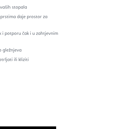
vaših stopala
r prstima daje prostor za
k i potporu čak i u zahtjevnim
o gležnjeva
jati ili kliziti