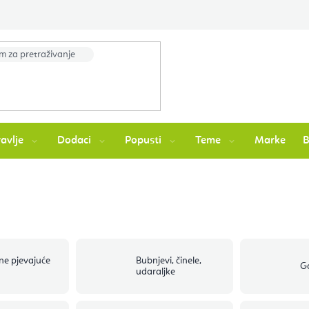
avlje
Dodaci
Popusti
Teme
Marke
lne pjevajuće
Bubnjevi, činele,
G
udaraljke