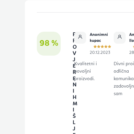
P
o
d
P
Anonimni
An
n
R
kupac
Il
98 %
O
o
20.12.2023
28
V
J
ž
Kvalitetni i
Divni proi
E
j
povoljni
odlična
R
E
proizvodi.
komunikac
e
N
zadovolj
I
sam
H
M
I
Š
L
J