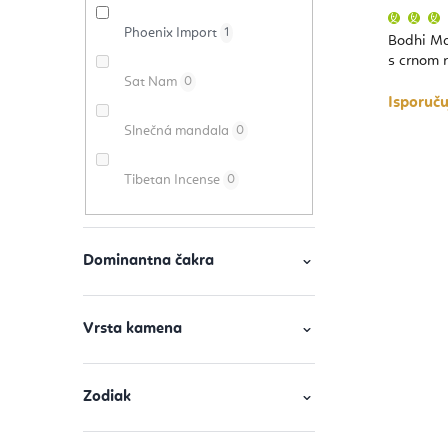
Phoenix Import
1
Bodhi Ma
s crnom r
Sat Nam
0
Isporuč
Slnečná mandala
0
Tibetan Incense
0
Dominantna čakra
Vrsta kamena
Zodiak