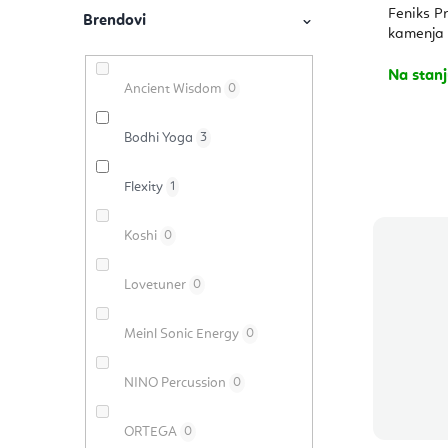
r
Feniks Pr
a
e
kamenja
o
p
Na stan
i
Ancient Wisdom
0
r
z
o
Bodhi Yoga
3
v
i
Flexity
1
o
z
d
Koshi
0
v
a
Lovetuner
0
o
d
Meinl Sonic Energy
0
a
NINO Percussion
0
ORTEGA
0