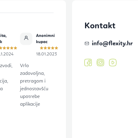
Kontakt
ita,
Anonimni
ok
kupac
info
@
flexity.hr
.1.2024
18.01.2023
zvodi,
Vrlo
zadovoljna,
ija,
pretragom i
na
jednostavšću
upotrebe
aplikacije