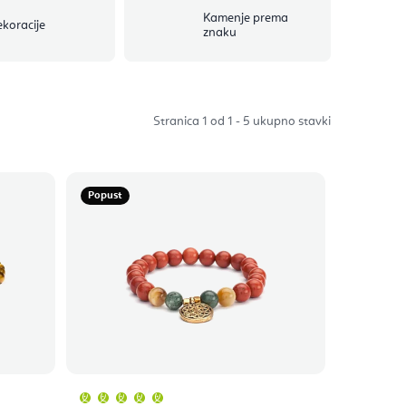
Kamenje prema
koracije
znaku
Stranica
1
od
1
-
5
ukupno stavki
Popust
Prosječna
ocjena