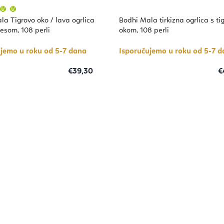
Prosječna
ocjena
proizvoda
la Tigrovo oko / lava ogrlica
Bodhi Mala tirkizna ogrlica s ti
je
5,0
esom, 108 perli
okom, 108 perli
od
5
zvjezdica.
ujemo u roku od 5-7 dana
Isporučujemo u roku od 5-7 
€39,30
€
K
o
n
t
r
o
l