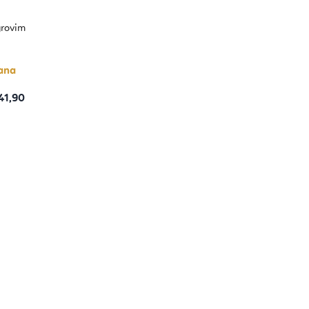
grovim
dana
41,90