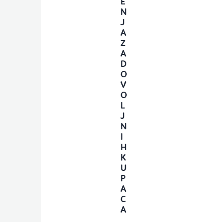
E
N
J
A
Z
A
D
O
V
O
L
J
N
I
H
K
U
P
A
C
A