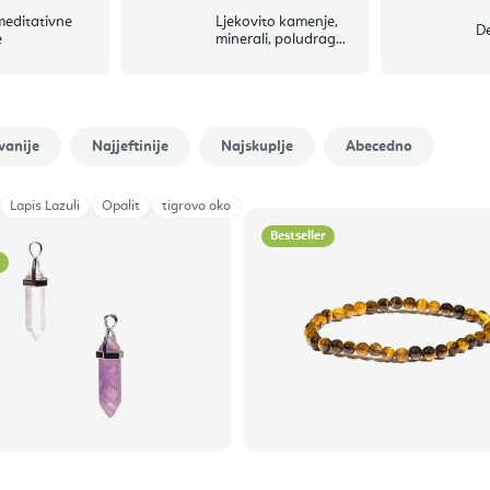
editativne
Ljekovito kamenje,
De
e
minerali, poludrago
kamenje i kristali
vanije
Najjeftinije
Najskuplje
Abecedno
Lapis Lazuli
Opalit
tigrovo oko
Bestseller