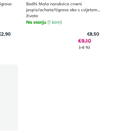
proizvoda
igrovo
Bodhi Mala narukvica crveni
je
5,0
jaspis/achata/tigrovo oko s cvijetom
od
života
5
zvjezdica.
Na stanju
(1 kom)
€2,90
€8,50
€9,10
(–6 %)