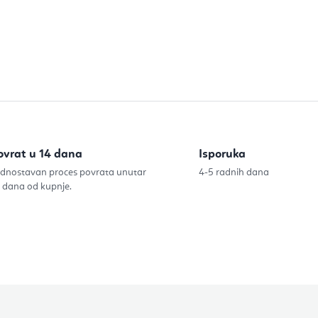
e
l
i
s
t
a
n
ovrat u 14 dana
Isporuka
j
dnostavan proces povrata unutar
4-5 radnih dana
 dana od kupnje.
a