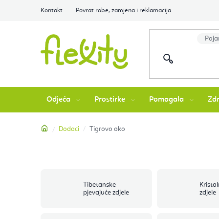
Preskoči
Kontakt
Povrat robe, zamjena i reklamacija
na
sadržaj
Odjeća
Prostirke
Pomagala
Zdr
Početna
Dodaci
Tigrovo oko
Tibetanske
Krista
pjevajuće zdjele
zdjele