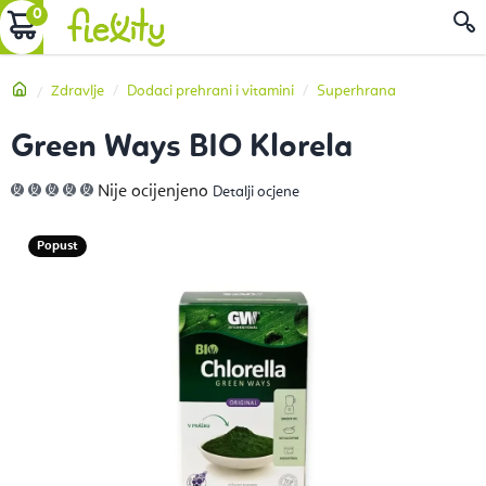
Preskoči
KOŠARICA
P
na
sadržaj
Početna
Zdravlje
Dodaci prehrani i vitamini
Superhrana
Green Ways BIO Klorela
Prosječna
Nije ocijenjeno
Detalji ocjene
ocjena
proizvoda
je
0,0
Popust
od
5
zvjezdica.