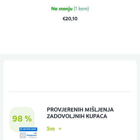
Na stanju
(1 kom)
€20,10
P
o
d
n
o
PROVJERENIH MIŠLJENJA
ž
ZADOVOLJNIH KUPACA
98 %
j
Sve
e