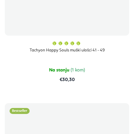
Prosječna
ocjena
proizvoda
Tachyon Happy Souls muški ulošci 41 - 49
je
5,0
od
5
zvjezdica.
Na stanju
(1 kom)
€30,30
Bestseller