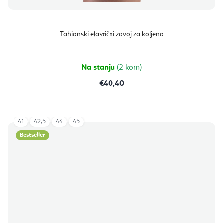
Tahionski elastični zavoj za koljeno
Na stanju
(2 kom)
€40,40
41
42,5
44
45
Bestseller