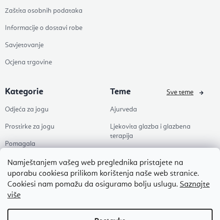
Zaštita osobnih podataka
Informacije o dostavi robe
Savjetovanje
Ocjena trgovine
Kategorie
Teme
Sve teme
Odjeća za jogu
Ajurveda
Prostirke za jogu
Ljekovita glazba i glazbena
terapija
Pomagala
Joga
Zdravlje
Namještanjem vašeg web preglednika pristajete na
Pilates
uporabu cookiesa prilikom korištenja naše web stranice.
Dodaci
Cookiesi nam pomažu da osiguramo bolju uslugu.
Saznajte
Zen
više
Popusti
Naši omiljeni