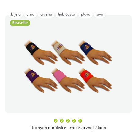
bijela
crna
crvena
ljubičasta
plava
siva
Bestseller
Prosječna
ocjena
proizvoda
Tachyon narukvice – trake za znoj 2 kom
je
5,0