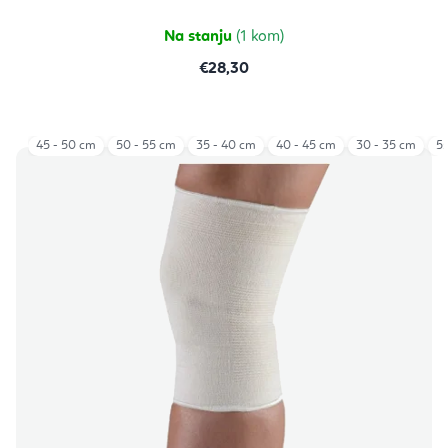
od
5
zvjezdica.
Na stanju
(1 kom)
€28,30
45 - 50 cm
50 - 55 cm
35 - 40 cm
40 - 45 cm
30 - 35 cm
55