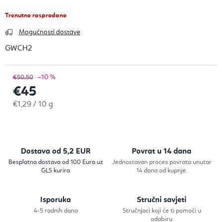
Trenutno rasprodano
Mogućnosti dostave
GWCH2
–10 %
€50,50
€45
Izračunaj cijenu:
€1,29 / 10 g
Dostava od 5,2 EUR
Povrat u 14 dana
Besplatna dostava od 100 Eura uz
Jednostavan proces povrata unutar
GLS kurira
14 dana od kupnje.
Isporuka
Stručni savjeti
4-5 radnih dana
Stručnjaci koji će ti pomoći u
odabiru