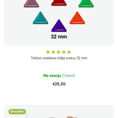
Prosječna
ocjena
proizvoda
Tahion staklena ćelija trokut 32 mm
je
5,0
od
5
zvjezdica.
Na stanju
(1 kom)
€25,30
Bestseller