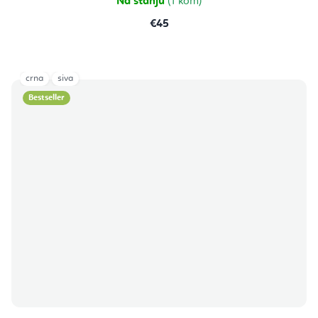
Na stanju
(1 kom)
€45
crna
siva
Bestseller