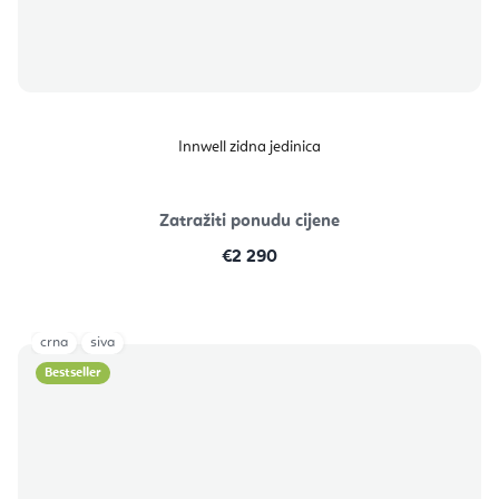
Innwell zidna jedinica
Zatražiti ponudu cijene
€2 290
crna
siva
Bestseller