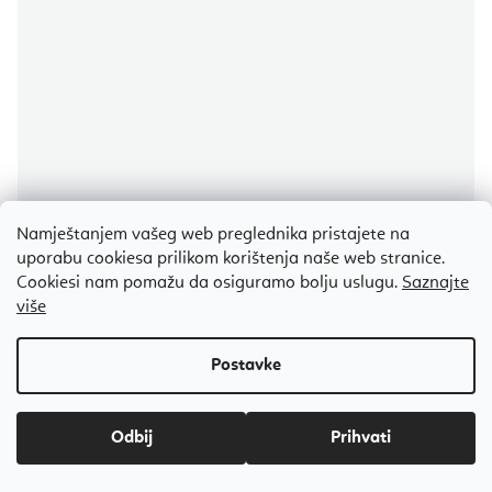
Namještanjem vašeg web preglednika pristajete na
uporabu cookiesa prilikom korištenja naše web stranice.
Cookiesi nam pomažu da osiguramo bolju uslugu.
Saznajte
više
Align Pilates Platform Extender C-serije za Pilates Reformer.
Na stanju
(1 kom)
€92,90
Odbij