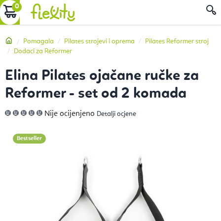
Preskoči
KOŠARICA
P
na
sadržaj
Početna
Pomagala
Pilates strojevi i oprema
Pilates Reformer stroj
Dodaci za Reformer
Elina Pilates ojačane ručke za
Reformer - set od 2 komada
Prosječna
Nije ocijenjeno
Detalji ocjene
ocjena
proizvoda
je
0,0
Bestseller
od
5
zvjezdica.