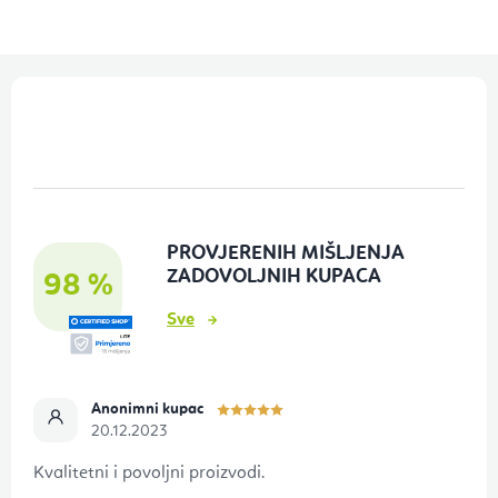
P
o
d
n
o
PROVJERENIH MIŠLJENJA
ž
ZADOVOLJNIH KUPACA
98 %
j
Sve
e
Anonimni kupac
20.12.2023
Kvalitetni i povoljni proizvodi.