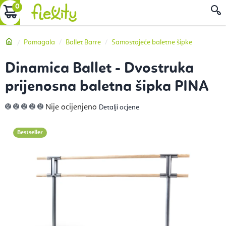
Preskoči
KOŠARICA
P
na
sadržaj
Početna
Pomagala
Ballet Barre
Samostojeće baletne šipke
Dinamica Ballet - Dvostruka
prijenosna baletna šipka PINA
Prosječna
Nije ocijenjeno
Detalji ocjene
ocjena
proizvoda
je
0,0
Bestseller
od
5
zvjezdica.