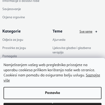
Informacije o dostavi robe
Savjetovanje
Ocjena trgovine
Kategorie
Teme
Sve teme
Odjeća za jogu
Ajurveda
Prostirke za jogu
Ljekovita glazba i glazbena
terapija
Pomagala
Joga
Zdravlje
Namještanjem vašeg web preglednika pristajete na
Pilates
uporabu cookiesa prilikom korištenja naše web stranice.
Dodaci
Cookiesi nam pomažu da osiguramo bolju uslugu.
Saznajte
Zen
više
Popusti
Naši omiljeni
Autorsko pravo 2026
Flexity
. Sva prava pridržana.
Uredi postavke kolačića
Izradio Shoptet Premium