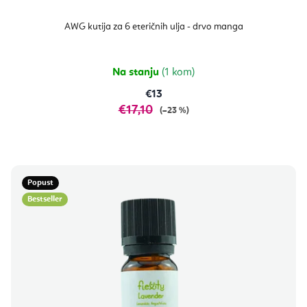
AWG kutija za 6 eteričnih ulja - drvo manga
Na stanju
(1 kom)
€13
€17,10
(–23 %)
Popust
Bestseller