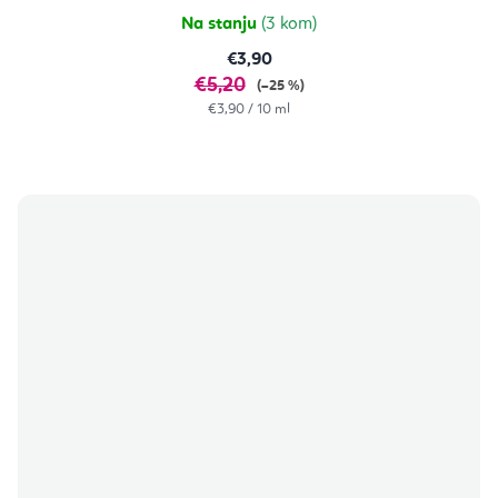
Na stanju
(3 kom)
€3,90
€5,20
(–25 %)
Izračunaj
€3,90 / 10 ml
cijenu: