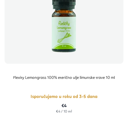
Flexity Lemongrass 100% eterično ulje limunske trave 10 ml
Isporučujemo u roku od 3-5 dana
€4
Izračunaj
€4 / 10 ml
cijenu: