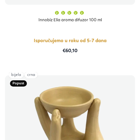
Prosječna
ocjena
proizvoda
Innobiz Elia aroma difuzor 100 ml
je
5,0
od
5
zvjezdica.
Isporučujemo u roku od 5-7 dana
€60,10
bijela
crna
Popust