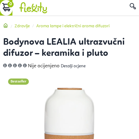
Preskoči
KOŠARICA
P
na
sadržaj
Početna
Zdravlje
Aroma lampe i električni aroma difuzori
Bodynova LEALIA ultrazvučni
difuzor – keramika i pluto
Prosječna
Nije ocijenjeno
Detalji ocjene
ocjena
proizvoda
je
0,0
Bestseller
od
5
zvjezdica.