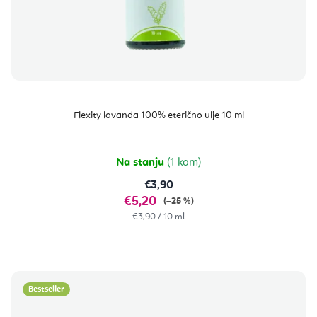
Flexity lavanda 100% eterično ulje 10 ml
Na stanju
(1 kom)
€3,90
€5,20
(–25 %)
Izračunaj
€3,90 / 10 ml
cijenu:
Bestseller