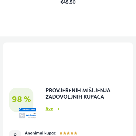
€45,50
P
o
d
n
o
PROVJERENIH MIŠLJENJA
ž
ZADOVOLJNIH KUPACA
98 %
j
Sve
e
Anonimni kupac