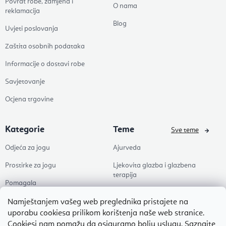
Povrat robe, zamjena i
O nama
reklamacija
Blog
Uvjeti poslovanja
Zaštita osobnih podataka
Informacije o dostavi robe
Savjetovanje
Ocjena trgovine
Kategorie
Teme
Sve teme
Odjeća za jogu
Ajurveda
Prostirke za jogu
Ljekovita glazba i glazbena
terapija
Pomagala
Joga
Zdravlje
Namještanjem vašeg web preglednika pristajete na
Pilates
uporabu cookiesa prilikom korištenja naše web stranice.
Dodaci
Cookiesi nam pomažu da osiguramo bolju uslugu.
Saznajte