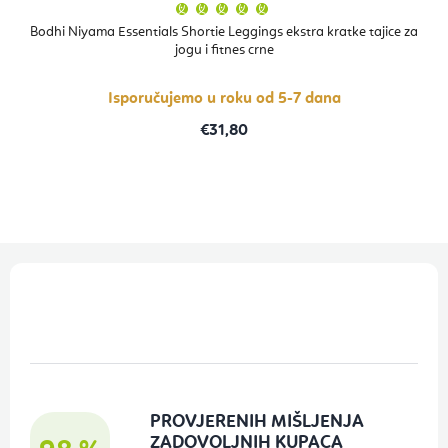
Prosječna
ocjena
proizvoda
Bodhi Niyama Essentials Shortie Leggings ekstra kratke tajice za
je
jogu i fitnes crne
5,0
od
5
zvjezdica.
Isporučujemo u roku od 5-7 dana
€31,80
P
o
d
n
o
PROVJERENIH MIŠLJENJA
ž
ZADOVOLJNIH KUPACA