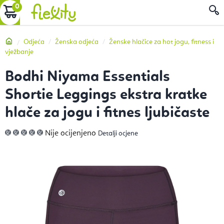
Preskoči
KOŠARICA
P
na
sadržaj
Početna
Odjeća
Ženska odjeća
Ženske hlačice za hot jogu, fitness i
vježbanje
Bodhi Niyama Essentials
Shortie Leggings ekstra kratke
hlače za jogu i fitnes ljubičaste
Prosječna
Nije ocijenjeno
Detalji ocjene
ocjena
proizvoda
je
0,0
od
5
zvjezdica.