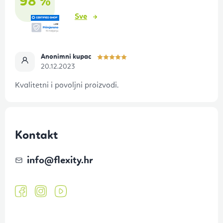
98 %
j
Sve
e
Anonimni kupac
20.12.2023
Kvalitetni i povoljni proizvodi.
Kontakt
info
@
flexity.hr