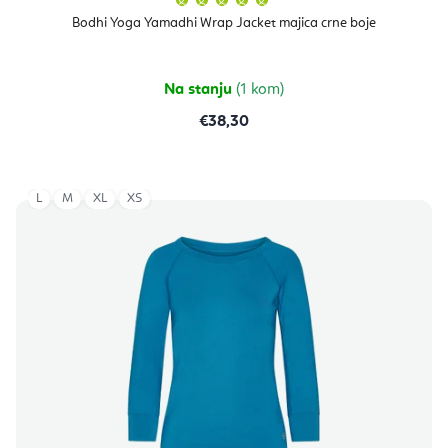
ocjena
proizvoda
Bodhi Yoga Yamadhi Wrap Jacket majica crne boje
je
5,0
od
5
zvjezdica.
Na stanju
(1 kom)
€38,30
L
M
XL
XS