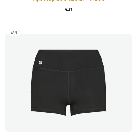
Isporučujemo u roku od 5-7 dana
€31
M/L