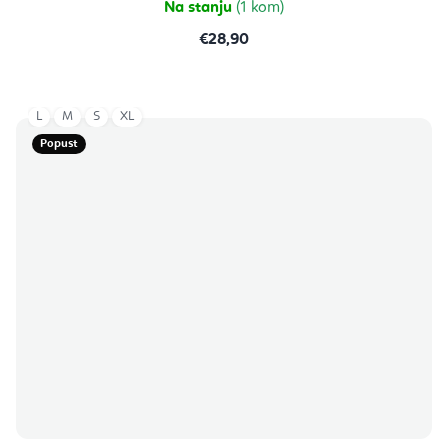
Na stanju
(1 kom)
€28,90
L
M
S
XL
Popust