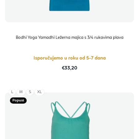
Bodhi Yoga Yamadhi Ležerna majica s 3/4 rukavima plava
Isporučujemo u roku od 5-7 dana
€33,20
L
M
S
XL
Popust