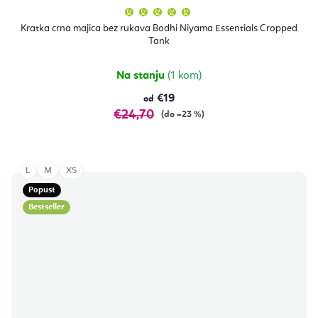
Prosječna
ocjena
proizvoda
Kratka crna majica bez rukava Bodhi Niyama Essentials Cropped
je
Tank
5,0
od
5
zvjezdica.
Na stanju
(1 kom)
€19
od
€24,70
(do –23 %)
L
M
XS
Popust
Bestseller