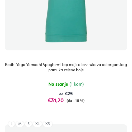
Bodhi Yoga Yamadhi Spaghetti Top majica bez rukava od organskog
pamuka zelene boje
Na stanju
(1 kom)
€25
od
€31,20
(do –19 %)
L
M
S
XL
XS