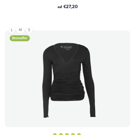
€27,20
od
L
M
S
Bestseller
Prosječna