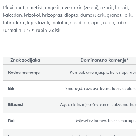
Plavi ahat,
ametist,
angelit,
aventurin (zeleni),
azurit,
haroit,
kalcedon,
krizokol,
hrizopras,
diopta,
dumortierit
,
granat,
iolit,
labradorit,
lapis lazuli,
malahit,
opsidijan,
opal
, rubin,
rubin
,
turmalin,
tirkiz,
rubin,
Zoisit
Znak zodijaka
Dominantno kamenje*
Radna memorija
Karneol, crveni jaspis, heliotrop, rub
Bik
Smaragd, ružičasti kvarc, lapis lazuli, s
Blizanci
Agat, citrin, mjesečev kamen, akvamarin, 
Rak
Mjesečev kamen, biser, smaragd, 