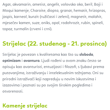
Agat, akvamarin, ametist, angelit, volovsko oko, beril, Boji i
Moqui kamenje, Charoite, diopta, granat, hematit, hrizopras,
jaspis, karneol, kunzit (ružičasti i zeleni), magnetit, malahit,
mjesečev kamen, suze, oniks, opal, rodohrozit, rubin, spineli,
topaz, turmalin (crveni i crni).
Strijelac (22. studenog - 21. prosinca)
Strijelac je povezan s kvalitetama kao što su
sloboda
,
optimizam
i
avantura
. Ljudi rođeni u ovom znaku često se
opisuju kao avanturisti, entuzijasti i filozofi, s ljubavi prema
putovanjima, istraživanju i intelektualnim težnjama. Oni su
prirodni istraživači koji napreduju u novim iskustvima i
izazovima i poznati su po svojim širokim pogledima i
otvorenosti.
Kamenje strijelac