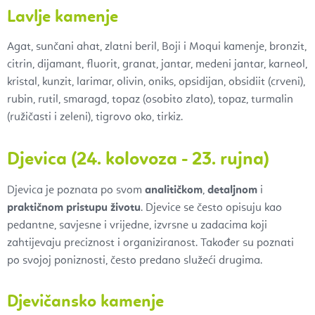
Lavlje kamenje
Agat, sunčani ahat, zlatni beril, Boji i Moqui kamenje, bronzit,
citrin, dijamant, fluorit, granat, jantar, medeni jantar, karneol,
kristal, kunzit, larimar, olivin, oniks, opsidijan, obsidiit (crveni),
rubin, rutil, smaragd, topaz (osobito zlato), topaz, turmalin
(ružičasti i zeleni), tigrovo oko, tirkiz.
Djevica (24. kolovoza - 23. rujna)
Djevica je poznata po svom
analitičkom
,
detaljnom
i
praktičnom pristupu životu
. Djevice se često opisuju kao
pedantne, savjesne i vrijedne, izvrsne u zadacima koji
zahtijevaju preciznost i organiziranost. Također su poznati
po svojoj poniznosti, često predano služeći drugima.
Djevičansko kamenje