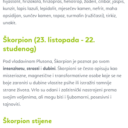
hijastolit, hrizokola, hrizopras, heliotrop, žadeit, ćilibar, jaspis,
kunzit, lapis lazuli, lepidolit, mjesečev kamen, nefrit, maha
opsidijan, sunčev kamen, topaz, turmalin (ružičasti), tirkiz,
unakit.
Škorpion (23. listopada - 22.
studenog)
Pod vladavinom Plutona, Škorpion je poznat po svom
intenzitetu
,
strasti
i
dubini
. Škorpioni se često opisuju kao
misteriozne, magnetične i transformativne osobe koje se ne
boje zaroniti u dubine vlastite psihe ili istražiti tamnije
strane života. Vrlo su odani i zaštitnički nastrojeni prema
svojim voljenima, ali mogu biti i ljubomorni, posesivni i
tajnoviti.
Škorpion stijene