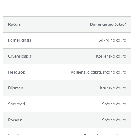
Račun
Dominantna čakra*
kornelijanski
Sakralna čakra
Crveni jaspis
Korijenska čakra
Heliotrop
Korijenska čakra, srčana čakra
Dijamant
Krunska čakra
Smaragd
Srčana čakra
Rosenín
Srčana čakra