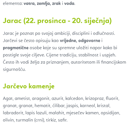
elementa:
vatra, zemlja, zrak
i
voda
.
Jarac (22. prosinca - 20. siječnja)
Jarac je poznat po svojoj ambiciji, disciplini i odlučnosti.
Jarčevi se često opisuju kao
vrijedne, odgovorne
i
pragmatične
osobe koje su spremne uložiti napor kako bi
postigle svoje ciljeve. Cijene tradiciju, stabilnost i uspjeh.
Često ih vodi želja za priznanjem, autoritetom ili financijskom
sigurnošću.
Jarčevo kamenje
Agat, ametist, aragonit, azurit, kalcedon, krizopraz, fluorit,
granat, granat, hematit, ćilibar, jaspis, karneol, kristal,
labradorit, lapis lazuli, malahit, mjesečev kamen, opsidijan,
olivin, turmalin (crni), tirkiz, safir.