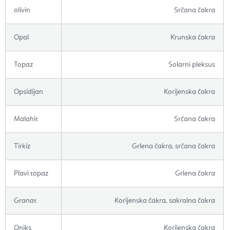
olivin
Srčana čakra
Opal
Krunska čakra
Topaz
Solarni pleksus
Opsidijan
Korijenska čakra
Malahit
Srčana čakra
Tirkiz
Grlena čakra, srčana čakra
Plavi topaz
Grlena čakra
Granat
Korijenska čakra, sakralna čakra
Oniks
Korijenska čakra