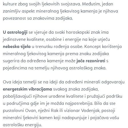
kulture zbog svojih ljekovitih svojstava. Međutim, jedan
zanimljiv aspekt mineralnog ljekovitog kamenja je njihova
povezanost sa znakovima zodijaka.
U astrologiji
se vjeruje da svaki horoskopski znak ima
jedinstvene kvalitete, osobine i energije na koje utječu
nebeska tijela
u trenutku rođenja osobe. Koncept korištenja
mineralnog ljekovitog kamenja prema znaku zodijaka
sugerira da određeno kamenje može
jače rezonirati
s
pojedincima na temelju njihovog astrološkog znaka.
Ova ideja temelji se na ideji da određeni minerali odgovaraju
energetskim vibracijama
svakog znaka zodijaka,
poboljšavajući njihove urođene kvalitete i pružajući podršku
u područjima gdje im je možda najpotrebnija. Bilo da ste
pustolovni Ovan, nježni Rak ili vizionar Vodenjak, postoji
mineralni ljekoviti kamen koji nadopunjuje i pojačava vašu
astrološku energiju.