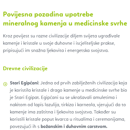
Povijesna pozadina upotrebe
mineralnog kamenja u medicinske svrhe
Kroz povijest su razne civilizacije diljem svijeta ugrađivale
kamenje i kristale u svoje duhovne i iscjeliteljske prakse,
pripisujući im snažna ljekovita i energetska svojstva.
Drevne civilizacije
Stari Egipćani
: Jedna od prvih zabilježenih civilizacija koja
je koristila kristale i drago kamenje u medicinske svrhe bio
je Stari Egipat. Egipćani su se ukrašavali amuletima i
nakitom od lapis lazulija, tirkiza i karneola, vjerujući da to
kamenje ima zaštitna i ljekovita svojstva. Također su
koristili kristale poput kvarca u ritualima i ceremonijama,
povezujući ih s
božanskim i duhovnim carstvom.