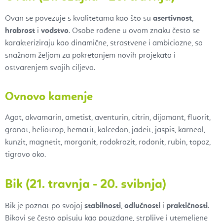
Ovan se povezuje s kvalitetama kao što su
asertivnost
,
hrabrost
i
vodstvo
. Osobe rođene u ovom znaku često se
karakteriziraju kao dinamične, strastvene i ambiciozne, sa
snažnom željom za pokretanjem novih projekata i
ostvarenjem svojih ciljeva.
Ovnovo kamenje
Agat, akvamarin, ametist, aventurin, citrin, dijamant, fluorit,
granat, heliotrop, hematit, kalcedon, jadeit, jaspis, karneol,
kunzit, magnetit, morganit, rodokrozit, rodonit, rubin, topaz,
tigrovo oko.
Bik (21. travnja - 20. svibnja)
Bik je poznat po svojoj
stabilnosti
,
odlučnosti
i
praktičnosti
.
Bikovi se često opisuju kao pouzdane, strpljive i utemeljene