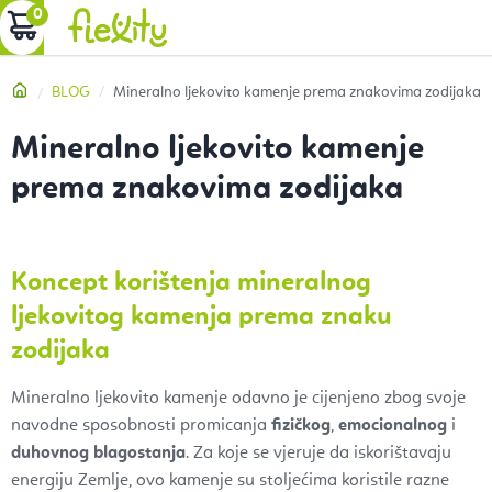
Preskoči
KOŠARICA
na
sadržaj
Početna
BLOG
Mineralno ljekovito kamenje prema znakovima zodijaka
Mineralno ljekovito kamenje
prema znakovima zodijaka
Koncept korištenja mineralnog
ljekovitog kamenja prema znaku
zodijaka
Mineralno ljekovito kamenje odavno je cijenjeno zbog svoje
navodne sposobnosti promicanja
fizičkog
,
emocionalnog
i
duhovnog blagostanja
. Za koje se vjeruje da iskorištavaju
energiju Zemlje, ovo kamenje su stoljećima koristile razne