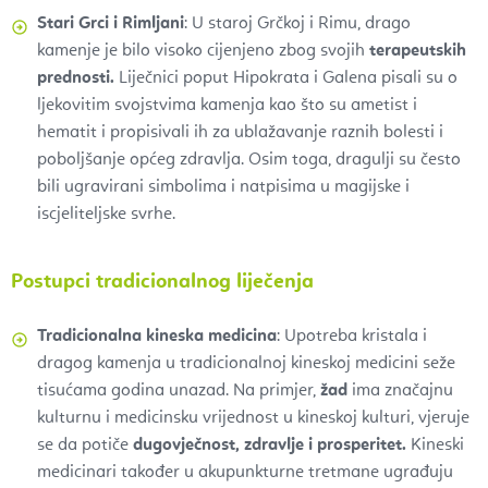
Stari Grci i Rimljani
: U staroj Grčkoj i Rimu, drago
kamenje je bilo visoko cijenjeno zbog svojih
terapeutskih
prednosti.
Liječnici poput Hipokrata i Galena pisali su o
ljekovitim svojstvima kamenja kao što su ametist i
hematit i propisivali ih za ublažavanje raznih bolesti i
poboljšanje općeg zdravlja. Osim toga, dragulji su često
bili ugravirani simbolima i natpisima u magijske i
iscjeliteljske svrhe.
Postupci tradicionalnog liječenja
Tradicionalna kineska medicina
: Upotreba kristala i
dragog kamenja u tradicionalnoj kineskoj medicini seže
tisućama godina unazad. Na primjer,
žad
ima značajnu
kulturnu i medicinsku vrijednost u kineskoj kulturi, vjeruje
se da potiče
dugovječnost, zdravlje i prosperitet.
Kineski
medicinari također u akupunkturne tretmane ugrađuju