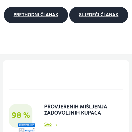
PRETHODNI ČLANAK
SLJEDEĆI ČLANAK
P
o
d
n
o
PROVJERENIH MIŠLJENJA
ž
ZADOVOLJNIH KUPACA
98 %
j
Sve
e