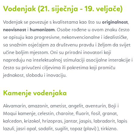
Vodenjak (21. siječnja - 19. veljače)
Vodenjak se povezuje s kvalitetama kao što su
originalnost
,
neovisnost
i
humanizam
. Osobe rođene u ovom znaku često
se opisuju kao progresivne, nekonvencionalne i idealističke,
sa snažnim osjećajem za društvenu pravdu i željom da svijet
učine boljim mjestom. Oni su prirodni inovatori koji
napreduju na intelektualnoj stimulaciji asocijalne interakcije i
često su privučeni ciljevima ili pokretima koji promiču
jednakost, slobodu i inovaciju.
Kamenje vodenjaka
Akvamarin, amazonit, ametist, angelit, aventurin, Boji i
Moqui kamenje, celestin, charoite, fluorit, fosil, granat,
kalcedon, krizokol, hrizopras, jantar, jaspis, labradorit, lapis
lazuli, jasri opal, sodalit, sugilit, topaz (plavi) ), tirkizno.