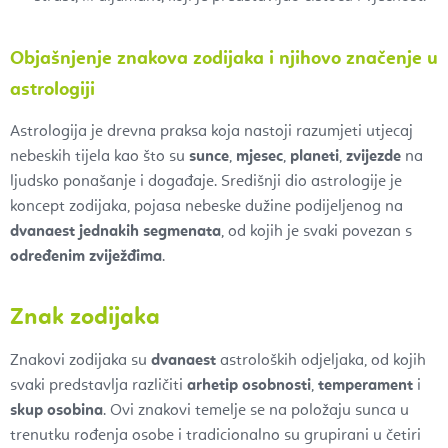
Objašnjenje znakova zodijaka i njihovo značenje u
astrologiji
Astrologija je drevna praksa koja nastoji razumjeti utjecaj
nebeskih tijela kao što su
sunce
,
mjesec
,
planeti
,
zvijezde
na
ljudsko ponašanje i događaje. Središnji dio astrologije je
koncept zodijaka, pojasa nebeske dužine podijeljenog na
dvanaest jednakih segmenata
, od kojih je svaki povezan s
određenim zviježđima
.
Znak zodijaka
Znakovi zodijaka su
dvanaest
astroloških odjeljaka, od kojih
svaki predstavlja različiti
arhetip osobnosti
,
temperament
i
skup osobina
. Ovi znakovi temelje se na položaju sunca u
trenutku rođenja osobe i tradicionalno su grupirani u četiri