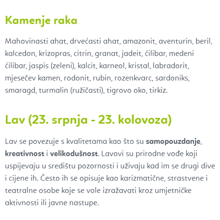
Kamenje raka
Mahovinasti ahat, drvećasti ahat, amazonit, aventurin, beril,
kalcedon, krizopras, citrin, granat, jadeit, ćilibar, medeni
ćilibar, jaspis (zeleni), kalcit, karneol, kristal, labradorit,
mjesečev kamen, rodonit, rubin, rozenkvarc, sardoniks,
smaragd, turmalin (ružičasti), tigrovo oko, tirkiz.
Lav (23. srpnja - 23. kolovoza)
Lav se povezuje s kvalitetama kao što su
samopouzdanje
,
kreativnost
i
velikodušnost
. Lavovi su prirodne vođe koji
uspijevaju u središtu pozornosti i uživaju kad im se drugi dive
i cijene ih. Često ih se opisuje kao karizmatične, strastvene i
teatralne osobe koje se vole izražavati kroz umjetničke
aktivnosti ili javne nastupe.