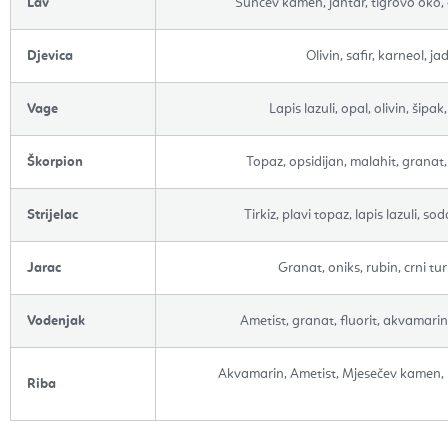
Lav
Sunčev kamen, jantar, tigrovo oko, c
Djevica
Olivin, safir, karneol, ja
Vage
Lapis lazuli, opal, olivin, šipa
Škorpion
Topaz, opsidijan, malahit, granat
Strijelac
Tirkiz, plavi topaz, lapis lazuli, sod
Jarac
Granat, oniks, rubin, crni tu
Vodenjak
Ametist, granat, fluorit, akvamarin
Akvamarin, Ametist, Mjesečev kamen, 
Riba