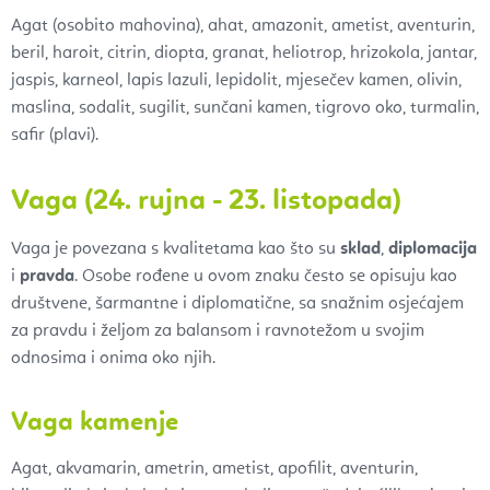
Agat (osobito mahovina),
ahat,
amazonit,
ametist,
aventurin,
beril,
haroit,
citrin
,
diopta,
granat,
heliotrop,
hrizokola,
jantar,
jaspis,
karneol,
lapis lazuli,
lepidolit,
mjesečev kamen
,
olivin
,
maslina
,
sodalit,
sugilit,
sunčani kamen,
tigrovo oko,
turmalin,
safir (plavi).
Vaga (24. rujna - 23. listopada)
Vaga je povezana s kvalitetama kao što su
sklad
,
diplomacija
i
pravda
. Osobe rođene u ovom znaku često se opisuju kao
društvene, šarmantne i diplomatične, sa snažnim osjećajem
za pravdu i željom za balansom i ravnotežom u svojim
odnosima i onima oko njih.
Vaga kamenje
Agat, akvamarin, ametrin, ametist, apofilit, aventurin,