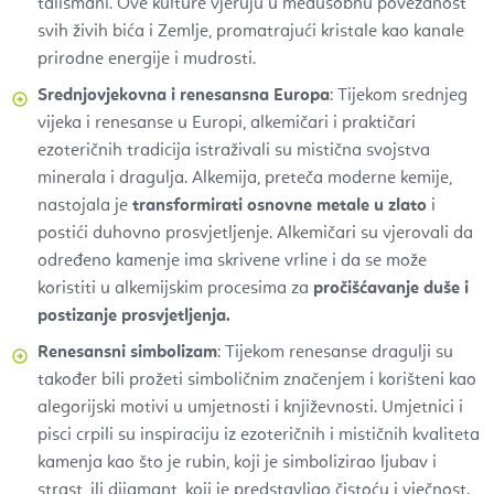
talismani. Ove kulture vjeruju u međusobnu povezanost
svih živih bića i Zemlje, promatrajući kristale kao kanale
prirodne energije i mudrosti.
Srednjovjekovna i renesansna Europa
: Tijekom srednjeg
vijeka i renesanse u Europi, alkemičari i praktičari
ezoteričnih tradicija istraživali su mistična svojstva
minerala i dragulja. Alkemija, preteča moderne kemije,
nastojala je
transformirati osnovne metale u zlato
i
postići duhovno prosvjetljenje. Alkemičari su vjerovali da
određeno kamenje ima skrivene vrline i da se može
koristiti u alkemijskim procesima za
pročišćavanje duše i
postizanje prosvjetljenja.
Renesansni simbolizam
: Tijekom renesanse dragulji su
također bili prožeti simboličnim značenjem i korišteni kao
alegorijski motivi u umjetnosti i književnosti. Umjetnici i
pisci crpili su inspiraciju iz ezoteričnih i mističnih kvaliteta
kamenja kao što je rubin, koji je simbolizirao ljubav i
strast, ili dijamant, koji je predstavljao čistoću i vječnost.