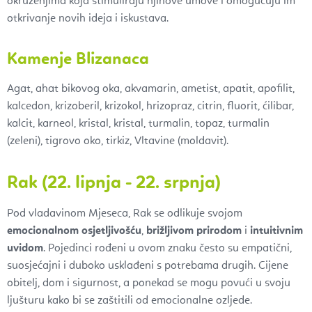
okruženjima koja stimuliraju njihove umove i omogućuju im
otkrivanje novih ideja i iskustava.
Kamenje Blizanaca
Agat, ahat bikovog oka, akvamarin, ametist, apatit, apofilit,
kalcedon, krizoberil, krizokol, hrizopraz, citrin, fluorit, ćilibar,
kalcit, karneol, kristal, kristal, turmalin, topaz, turmalin
(zeleni), tigrovo oko, tirkiz, Vltavine (moldavit).
Rak (22. lipnja - 22. srpnja)
Pod vladavinom Mjeseca, Rak se odlikuje svojom
emocionalnom osjetljivošću
,
brižljivom prirodom
i
intuitivnim
uvidom
. Pojedinci rođeni u ovom znaku često su empatični,
suosjećajni i duboko usklađeni s potrebama drugih. Cijene
obitelj, dom i sigurnost, a ponekad se mogu povući u svoju
ljušturu kako bi se zaštitili od emocionalne ozljede.