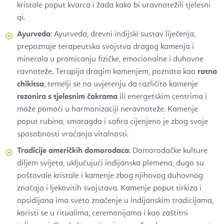
kristale poput kvarca i žada kako bi uravnotežili tjelesni
qi.
Ayurveda
: Ayurveda, drevni indijski sustav liječenja,
prepoznaje terapeutska svojstva dragog kamenja i
minerala u promicanju fizičke, emocionalne i duhovne
ravnoteže. Terapija dragim kamenjem, poznata kao
ratna
chikitsa
, temelji se na uvjerenju da različito kamenje
rezonira s tjelesnim čakrama
ili energetskim centrima i
može pomoći u harmonizaciji neravnoteže. Kamenje
poput rubina, smaragda i safira cijenjeno je zbog svoje
sposobnosti vraćanja vitalnosti.
Tradicije američkih domorodaca
: Domorodačke kulture
diljem svijeta, uključujući indijanska plemena, dugo su
poštovale kristale i kamenje zbog njihovog duhovnog
značaja i ljekovitih svojstava. Kamenje poput tirkiza i
opsidijana ima sveto značenje u indijanskim tradicijama,
koristi se u ritualima, ceremonijama i kao zaštitni