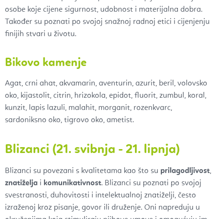
osobe koje cijene sigurnost, udobnost i materijalna dobra.
Također su poznati po svojoj snažnoj radnoj etici i cijenjenju
finijih stvari u životu.
Bikovo kamenje
Agat,
crni ahat,
akvamarin,
aventurin,
azurit,
beril,
volovsko
oko,
kijastolit,
citrin, hrizokola
,
epidot
,
fluorit,
zumbul,
koral,
kunzit,
lapis lazuli,
malahit
,
morganit
,
rozenkvarc
,
sardoniksno oko,
tigrovo oko,
ametist.
Blizanci (21. svibnja - 21. lipnja)
Blizanci su povezani s kvalitetama kao što su
prilagodljivost
,
znatiželja
i
komunikativnost
. Blizanci su poznati po svojoj
svestranosti, duhovitosti i intelektualnoj znatiželji, često
izraženoj kroz pisanje, govor ili druženje. Oni napreduju u