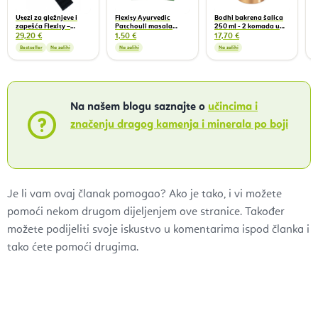
Utezi za gležnjeve i
Flexity Ayurvedic
Bodhi bakrena šalica
zapešća Flexity –
Patchouli masala
250 ml - 2 komada u
silikonski utezi za
mirisni štapići 15 g
pakiranju
29,20 €
1,50 €
17,70 €
zapešća i gležnjeve, 2
Bestseller
Na zalihi
Na zalihi
Na zalihi
kg/par
Na našem blogu saznajte o
učincima i
značenju dragog kamenja i minerala po boji
Je li vam ovaj članak pomogao? Ako je tako, i vi možete
pomoći nekom drugom dijeljenjem ove stranice. Također
možete podijeliti svoje iskustvo u komentarima ispod članka i
tako ćete pomoći drugima.