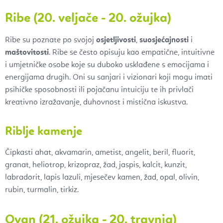
Ribe (20. veljače - 20. ožujka)
Ribe su poznate po svojoj
osjetljivosti
,
suosjećajnosti
i
maštovitosti
. Ribe se često opisuju kao empatične, intuitivne
i umjetničke osobe koje su duboko usklađene s emocijama i
energijama drugih. Oni su sanjari i vizionari koji mogu imati
psihičke sposobnosti ili pojačanu intuiciju te ih privlači
kreativno izražavanje, duhovnost i mistična iskustva.
Riblje kamenje
Čipkasti ahat, akvamarin, ametist, angelit, beril, fluorit,
granat, heliotrop, krizopraz, žad, jaspis, kalcit, kunzit,
labradorit, lapis lazuli, mjesečev kamen, žad, opal, olivin,
rubin, turmalin, tirkiz.
Ovan (21. ožujka - 20. travnja)