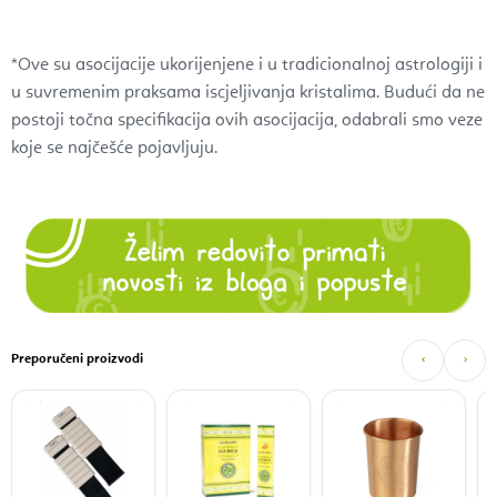
*Ove su asocijacije ukorijenjene i u tradicionalnoj astrologiji i
u suvremenim praksama iscjeljivanja kristalima. Budući da ne
postoji točna specifikacija ovih asocijacija, odabrali smo veze
koje se najčešće pojavljuju.
Preporučeni proizvodi
‹
›
A
š
c
1