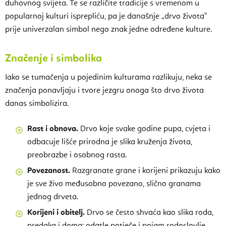
duhovnog svijeta. Te se različite tradicije s vremenom u
popularnoj kulturi isprepliću, pa je današnje „drvo života"
prije univerzalan simbol nego znak jedne određene kulture.
Značenje i simbolika
Iako se tumačenja u pojedinim kulturama razlikuju, neka se
značenja ponavljaju i tvore jezgru onoga što drvo života
danas simbolizira.
Rast i obnova.
Drvo koje svake godine pupa, cvjeta i
odbacuje lišće prirodna je slika kruženja života,
preobrazbe i osobnog rasta.
Povezanost.
Razgranate grane i korijeni prikazuju kako
je sve živo međusobno povezano, slično granama
jednog drveta.
Korijeni i obitelj.
Drvo se često shvaća kao slika roda,
predaka i doma; odatle potječe i pojam rodoslovlje,