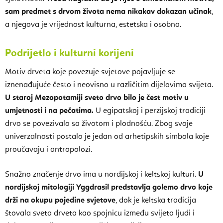
sam predmet s drvom života nema nikakav dokazan učinak
,
a njegova je vrijednost kulturna, estetska i osobna.
Podrijetlo i kulturni korijeni
Motiv drveta koje povezuje svjetove pojavljuje se
iznenađujuće često i neovisno u različitim dijelovima svijeta.
U staroj Mezopotamiji sveto drvo bilo je čest motiv u
umjetnosti i na pečatima.
U egipatskoj i perzijskoj tradiciji
drvo se povezivalo sa životom i plodnošću. Zbog svoje
univerzalnosti postalo je jedan od arhetipskih simbola koje
proučavaju i antropolozi.
Snažno značenje drvo ima u nordijskoj i keltskoj kulturi.
U
nordijskoj mitologiji Yggdrasil predstavlja golemo drvo koje
drži na okupu pojedine svjetove
, dok je keltska tradicija
štovala sveta drveta kao spojnicu između svijeta ljudi i