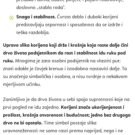
doslovno „stablo roda".
Snaga i stabilnost.
Čvrsto deblo i duboki korijeni
predstavljaju otpornost i sposobnost da se izdrže i
teška razdoblja.
Upravo slika korijena koji drže i krošnje koja raste dalje čini
drvo života podsjetnikom da rast i stabilnost idu ruku pod
ruku.
Mnogima je zato osobni podsjetnik na vlastiti put:
znati odakle je čovjek krenuo i istodobno nastaviti dalje. Ta
su značenja simbolička i osobna, a nisu tvrdnje o nekakvom
mjerljivom učinku.
Zanimljivo je da drvo života u sebi spaja suprotnosti koje na
prvi pogled ne idu zajedno.
Korijeni znače ukorijenjenost i
prošlost, krošnja otvorenost i budućnost; jedno bez drugoga
drvo ne bi opstalo.
Time simbol postaje slika
uravnoteženosti: ne samo rasti prema naprijed, nego i ne