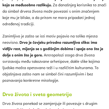
koja se međusobno razlikuju.
Za današnjeg korisnika to znači
da simbol drveta života može povezati s onim značenjem
koje mu je blisko, a da pritom ne mora pripadati jednoj
određenoj tradiciji.
Zanimljivo je zašto se isti motiv pojavio na toliko mjesta
neovisno.
Drvo je čovjeku prirodno razumljiva slika: ima
vidljiv rast, mijenja se s godišnjim dobima i spaja ono što je
dolje s onim što je gore.
Antropolozi stoga drvo života
svrstavaju među takozvane arhetipove, dakle slike kojima
ljudska mašta opetovano teži i u različitim kulturama. To
objašnjava zašto nam se simbol čini razumljivim i bez
poznavanja konkretne mitologije.
Drvo života i sveta geometrija
Drvo života ponekad se zamjenjuje ili povezuje s drugim