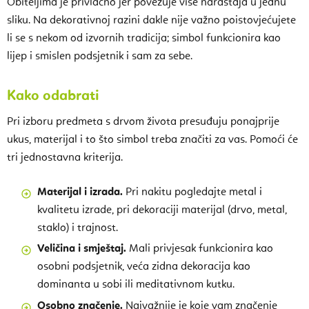
Obiteljima je privlačno jer povezuje više naraštaja u jednu
sliku. Na dekorativnoj razini dakle nije važno poistovjećujete
li se s nekom od izvornih tradicija; simbol funkcionira kao
lijep i smislen podsjetnik i sam za sebe.
Kako odabrati
Pri izboru predmeta s drvom života presuđuju ponajprije
ukus, materijal i to što simbol treba značiti za vas. Pomoći će
tri jednostavna kriterija.
Materijal i izrada.
Pri nakitu pogledajte metal i
kvalitetu izrade, pri dekoraciji materijal (drvo, metal,
staklo) i trajnost.
Veličina i smještaj.
Mali privjesak funkcionira kao
osobni podsjetnik, veća zidna dekoracija kao
dominanta u sobi ili meditativnom kutku.
Osobno značenje.
Najvažnije je koje vam značenje