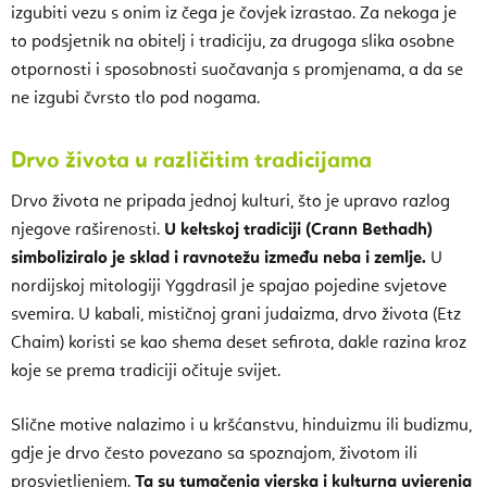
izgubiti vezu s onim iz čega je čovjek izrastao. Za nekoga je
to podsjetnik na obitelj i tradiciju, za drugoga slika osobne
otpornosti i sposobnosti suočavanja s promjenama, a da se
ne izgubi čvrsto tlo pod nogama.
Drvo života u različitim tradicijama
Drvo života ne pripada jednoj kulturi, što je upravo razlog
njegove raširenosti.
U keltskoj tradiciji (Crann Bethadh)
simboliziralo je sklad i ravnotežu između neba i zemlje.
U
nordijskoj mitologiji Yggdrasil je spajao pojedine svjetove
svemira. U kabali, mističnoj grani judaizma, drvo života (Etz
Chaim) koristi se kao shema deset sefirota, dakle razina kroz
koje se prema tradiciji očituje svijet.
Slične motive nalazimo i u kršćanstvu, hinduizmu ili budizmu,
gdje je drvo često povezano sa spoznajom, životom ili
prosvjetljenjem.
Ta su tumačenja vjerska i kulturna uvjerenja