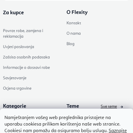
O Flexity
Za kupce
Kontakt
Povrat robe, zamjena i
O nama
reklamacija
Blog
Uvjeti poslovanja
Zaštita osobnih podataka
Informacije o dostavi robe
Savjetovanje
Ocjena trgovine
Kategorie
Teme
Sve teme
Odjeća za jogu
Ajurveda
Namještanjem vašeg web preglednika pristajete na
uporabu cookiesa prilikom korištenja naše web stranice.
Prostirke za jogu
Ljekovita glazba i glazbena
Cookiesi nam pomažu da osiguramo bolju uslugu.
Saznajte