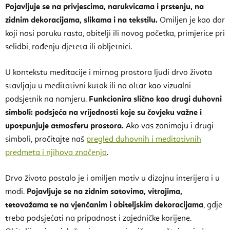
Pojavljuje se na privjescima, narukvicama i prstenju, na
zidnim dekoracijama, slikama i na tekstilu.
Omiljen je kao dar
koji nosi poruku rasta, obitelji ili novog početka, primjerice pri
selidbi, rođenju djeteta ili obljetnici.
U kontekstu meditacije i mirnog prostora ljudi drvo života
stavljaju u meditativni kutak ili na oltar kao vizualni
podsjetnik na namjeru.
Funkcionira slično kao drugi duhovni
simboli: podsjeća na vrijednosti koje su čovjeku važne i
upotpunjuje atmosferu prostora.
Ako vas zanimaju i drugi
simboli, pročitajte naš
pregled duhovnih i meditativnih
predmeta i njihova značenja
.
Drvo života postalo je i omiljen motiv u dizajnu interijera i u
modi.
Pojavljuje se na zidnim satovima, vitrajima,
tetovažama te na vjenčanim i obiteljskim dekoracijama
, gdje
treba podsjećati na pripadnost i zajedničke korijene.