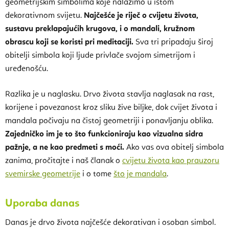
geometrijskim simbolima koje nalazimo u istom
dekorativnom svijetu.
Najčešće je riječ o cvijetu života,
sustavu preklapajućih krugova, i o mandali, kružnom
obrascu koji se koristi pri meditaciji.
Sva tri pripadaju široj
obitelji simbola koji ljude privlače svojom simetrijom i
uređenošću.
Razlika je u naglasku. Drvo života stavlja naglasak na rast,
korijene i povezanost kroz sliku žive biljke, dok cvijet života i
mandala počivaju na čistoj geometriji i ponavljanju oblika.
Zajedničko im je to što funkcioniraju kao vizualna sidra
pažnje, a ne kao predmeti s moći.
Ako vas ova obitelj simbola
zanima, pročitajte i naš članak o
cvijetu života kao prauzoru
svemirske geometrije
i o tome
što je mandala
.
Uporaba danas
Danas je drvo života najčešće dekorativan i osoban simbol.