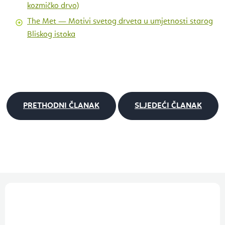
kozmičko drvo)
The Met — Motivi svetog drveta u umjetnosti starog
Bliskog istoka
PRETHODNI ČLANAK
SLJEDEĆI ČLANAK
P
o
d