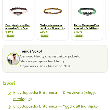
e
1
Flexity Mala elastična
Flexity jednostavna
Flexity Mala elastična
narukvica Srce 7 cm
narukvica Tigrovo oko
narukvica četiri lista
4 mm
zelena 7 cm
6,80 €
2,90 €
3,50 €
Na zalihi
Na zalihi
Na zalihi
Tomáš Sokol
Osnivač Flexityja & instruktor pokreta
Stručno provjerio tim Flexity
Objavljeno 2026. · Ažurirano 2026.
Izvori
Encyclopaedia Britannica — Drvo života (religija i
mitologija)
Encyclopaedia Britannica — Yggdrasill (nordijsko