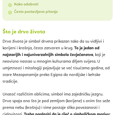
Kako odabrati
Često postavljana pitanja
Što je drvo života
Drvo života je simbol drveta prikazan tako da su vidljivi i
korijeni i krošnja, često zatvoren u krug.
To je jedan od
najstarijih i najuniverzalnijih simbola čovječanstva
, koji je
neovisno nastao u mnogim kulturama diljem svijeta. U
umjetnosti i mitologiji pojavljuje se već tisućama godina, od
stare Mezopotamije preko Egipta do nordijske i keltske
tradicije.
Unatoč različitim oblicima, simbol ima zajedničku jezgru.
Drvo spaja ono što je pod zemljom (korijene) s onim što seže
prema nebu (krošnju) i time postaje slika povezanosti i
cjelovitosti.
Treba naglasiti da je riječ o simboličkom motivu;