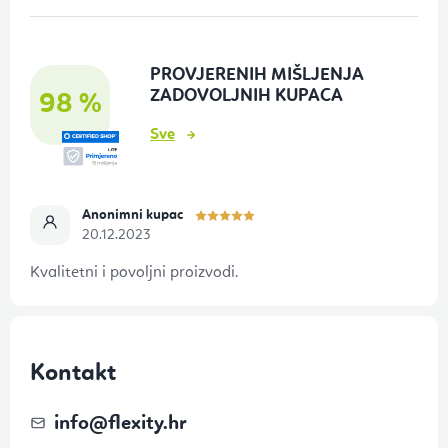
n
o
PROVJERENIH MIŠLJENJA
ž
ZADOVOLJNIH KUPACA
98 %
j
Sve
e
Anonimni kupac
20.12.2023
Kvalitetni i povoljni proizvodi.
Kontakt
info
@
flexity.hr