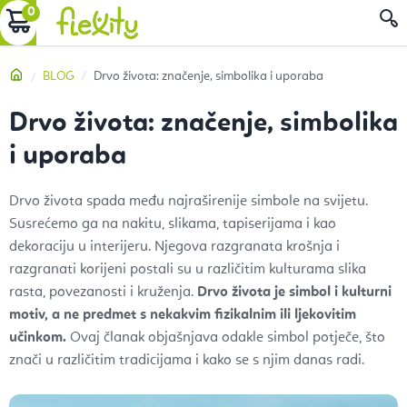
Preskoči
KOŠARICA
P
na
sadržaj
Početna
BLOG
Drvo života: značenje, simbolika i uporaba
Drvo života: značenje, simbolika
i uporaba
Drvo života spada među najraširenije simbole na svijetu.
Susrećemo ga na nakitu, slikama, tapiserijama i kao
dekoraciju u interijeru. Njegova razgranata krošnja i
razgranati korijeni postali su u različitim kulturama slika
rasta, povezanosti i kruženja.
Drvo života je simbol i kulturni
motiv, a ne predmet s nekakvim fizikalnim ili ljekovitim
učinkom.
Ovaj članak objašnjava odakle simbol potječe, što
znači u različitim tradicijama i kako se s njim danas radi.