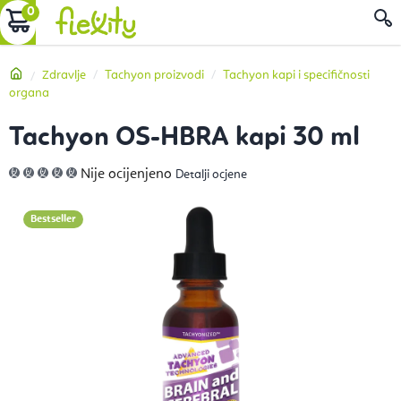
Preskoči
KOŠARICA
P
na
sadržaj
Početna
Zdravlje
Tachyon proizvodi
Tachyon kapi i specifičnosti
organa
Tachyon OS-HBRA kapi 30 ml
Prosječna
Nije ocijenjeno
Detalji ocjene
ocjena
proizvoda
je
0,0
Bestseller
od
5
zvjezdica.