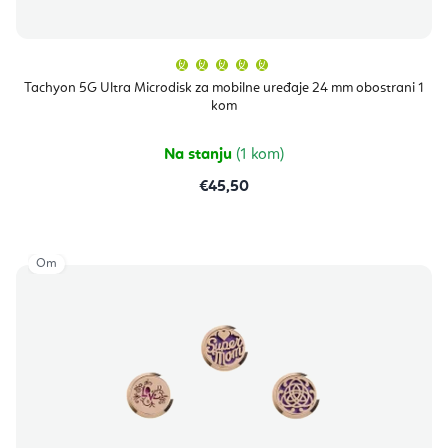
Prosječna
ocjena
proizvoda
Tachyon 5G Ultra Microdisk za mobilne uređaje 24 mm obostrani 1
je
kom
5,0
od
5
zvjezdica.
Na stanju
(1 kom)
€45,50
Om