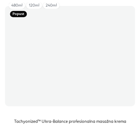
480ml
120ml
240ml
Popust
Tachyonized™ Ultra-Balance profesionalna masažna krema