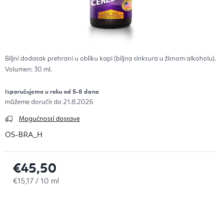
Biljni dodatak prehrani u obliku kapi (biljna tinktura u žitnom alkoholu).
Volumen: 30 ml.
Isporučujemo u roku od 5-8 dana
21.8.2026
Mogućnosti dostave
OS-BRA_H
€45,50
Izračunaj cijenu:
€15,17 / 10 ml