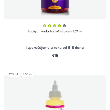
Prosječna
ocjena
proizvoda
Tachyon voda Tach-O-Splash 120 ml
je
4,9
od
5
zvjezdica.
Isporučujemo u roku od 5-8 dana
€15
120 ml
240 ml