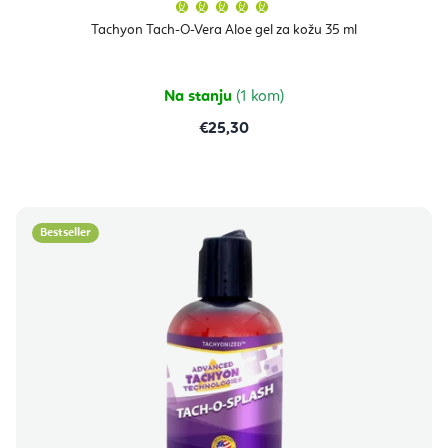
Prosječna
ocjena
proizvoda
Tachyon Tach-O-Vera Aloe gel za kožu 35 ml
je
5,0
od
5
zvjezdica.
Na stanju
(1 kom)
€25,30
Bestseller