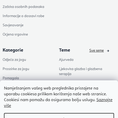
Zaštita osobnih podataka
Informacije o dostavi robe
Savjetovanje
Ocjena trgovine
Kategorie
Teme
Sve teme
Odjeća za jogu
Ajurveda
Prostirke za jogu
Ljekovita glazba i glazbena
terapija
Pomagala
Joga
Zdravlje
Namještanjem vašeg web preglednika pristajete na
Pilates
uporabu cookiesa prilikom korištenja naše web stranice.
Dodaci
Cookiesi nam pomažu da osiguramo bolju uslugu.
Saznajte
Zen
više
Popusti
Naši omiljeni