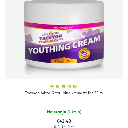
Prosječna
ocjena
proizvoda
Tachyon Micro-S Youthing krema za lice 35 ml
je
5,0
od
5
zvjezdica.
Na stanju
(1 kom)
€42,40
Izračunaj
€12,11 / 10 ml