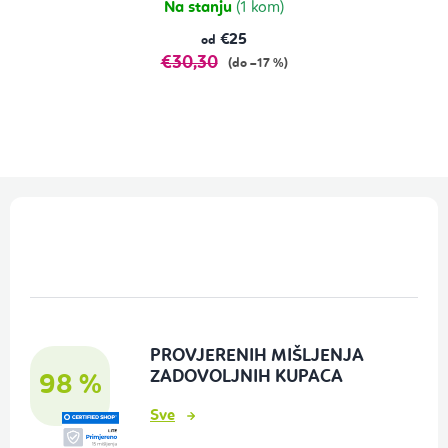
Na stanju
(1 kom)
€25
od
€30,30
(do –17 %)
P
o
d
n
o
PROVJERENIH MIŠLJENJA
ž
ZADOVOLJNIH KUPACA
98 %
j
Sve
e