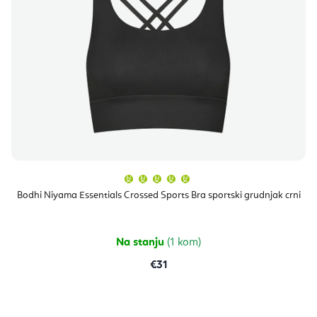
Prosječna
ocjena
proizvoda
Bodhi Niyama Essentials Crossed Sports Bra sportski grudnjak crni
je
5,0
od
5
zvjezdica.
Na stanju
(1 kom)
€31