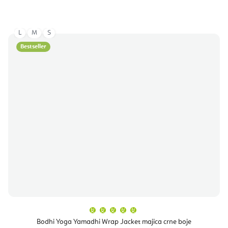
L
M
S
Bestseller
Prosječna
ocjena
proizvoda
Bodhi Yoga Yamadhi Wrap Jacket majica crne boje
je