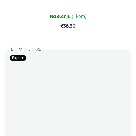
5,0
od
5
zvjezdica.
Na stanju
(1 kom)
€38,30
L
M
S
XL
Popust