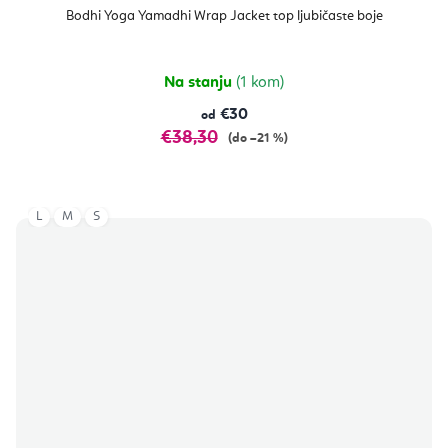
Bodhi Yoga Yamadhi Wrap Jacket top ljubičaste boje
Na stanju
(1 kom)
€30
od
€38,30
(do –21 %)
L
M
S