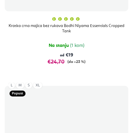
Prosječna
ocjena
proizvoda
Kratka crna majica bez rukava Bodhi Niyama Essentials Cropped
je
Tank
5,0
od
5
zvjezdica.
Na stanju
(1 kom)
€19
od
€24,70
(do –23 %)
L
M
S
XL
Popust