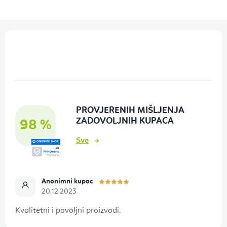
P
o
d
n
o
PROVJERENIH MIŠLJENJA
ž
ZADOVOLJNIH KUPACA
98 %
j
Sve
e
Anonimni kupac
20.12.2023
Kvalitetni i povoljni proizvodi.