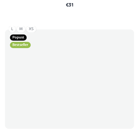
€31
L
M
XS
Popust
Bestseller