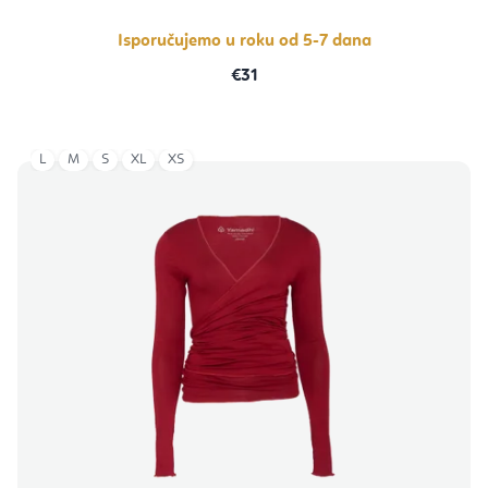
Isporučujemo u roku od 5-7 dana
€31
L
M
S
XL
XS