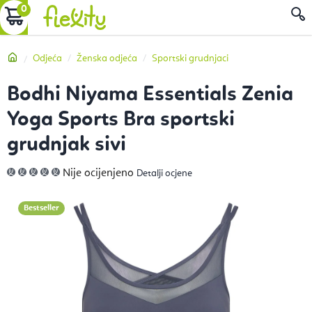
Preskoči
KOŠARICA
P
na
sadržaj
Početna
Odjeća
Ženska odjeća
Sportski grudnjaci
Bodhi Niyama Essentials Zenia
Yoga Sports Bra sportski
grudnjak sivi
Prosječna
Nije ocijenjeno
Detalji ocjene
ocjena
proizvoda
je
0,0
Bestseller
od
5
zvjezdica.