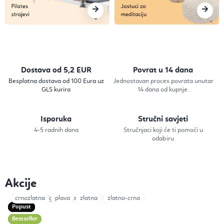
o
v
i
n
Dostava od 5,2 EUR
Povrat u 14 dana
a
Besplatna dostava od 100 Eura uz
Jednostavan proces povrata unutar
GLS kurira
14 dana od kupnje.
z
a
Isporuka
Stručni savjeti
J
4-5 radnih dana
Stručnjaci koji će ti pomoći u
odabiru
o
g
Akcije
u
Black
crnozlatna
Beige
plava
Brown
zlatna
zlatno-crna
,
Popust
Popust
Popust
Popust
Popust
Popust
Popust
Popust
Bestseller
Bestseller
Novo
Bestseller
P