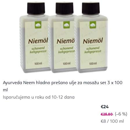
d
u
Ayurveda Neem hladno prešano ulje za masažu set 3 x 100
ml
Isporučujemo u roku od 10-12 dana
€24
(–6 %)
€25,80
Izračunaj
€8 / 100 ml
cijenu: