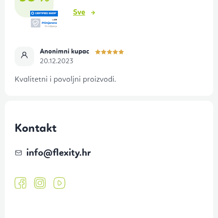
o
Sve
ž
j
Anonimni kupac
e
20.12.2023
Kvalitetni i povoljni proizvodi.
Kontakt
info
@
flexity.hr