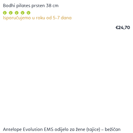
Bodhi pilates prsten 38 cm
Prosječna
ocjena
Isporučujemo u roku od 5-7 dana
proizvoda
je
5,0
€24,70
od
5
zvjezdica.
Antelope Evolution EMS odijelo za žene (tajice) – bežičan