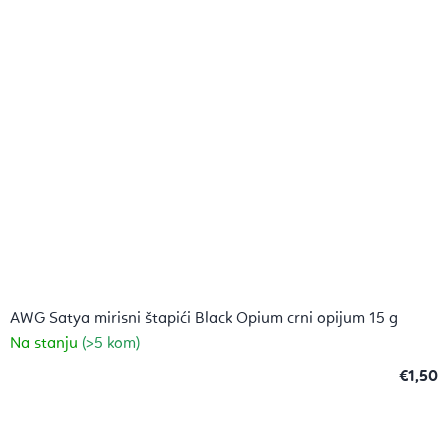
zvjezdica.
AWG Satya mirisni štapići Black Opium crni opijum 15 g
Na stanju
(>5 kom)
€1,50