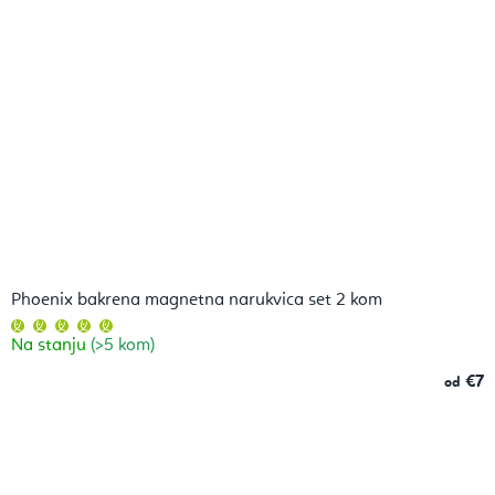
Phoenix bakrena magnetna narukvica set 2 kom
Prosječna
ocjena
Na stanju
(>5 kom)
proizvoda
je
5,0
€7
od
od
5
zvjezdica.