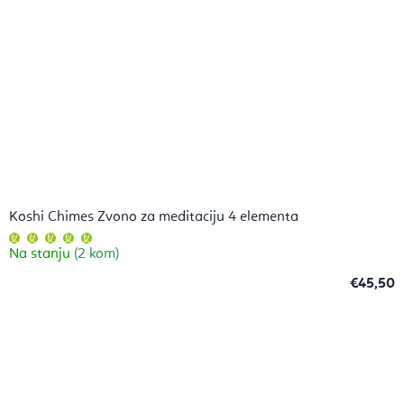
Koshi Chimes Zvono za meditaciju 4 elementa
Prosječna
ocjena
Na stanju
(2 kom)
proizvoda
je
5,0
€45,50
od
5
zvjezdica.