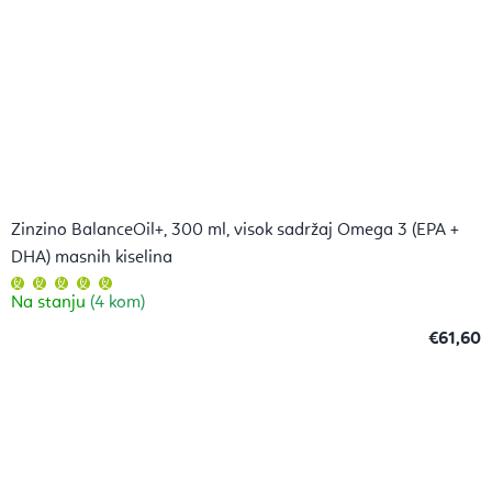
Zinzino BalanceOil+, 300 ml, visok sadržaj Omega 3 (EPA +
DHA) masnih kiselina
Prosječna
ocjena
Na stanju
(4 kom)
proizvoda
je
5,0
€61,60
od
5
zvjezdica.