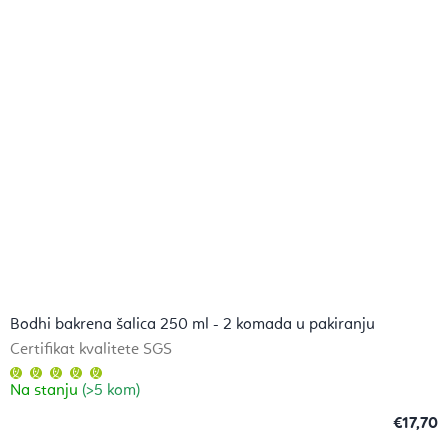
zvjezdica.
Bodhi bakrena šalica 250 ml - 2 komada u pakiranju
Certifikat kvalitete SGS
Prosječna
ocjena
Na stanju
(>5 kom)
proizvoda
je
5,0
€17,70
od
5