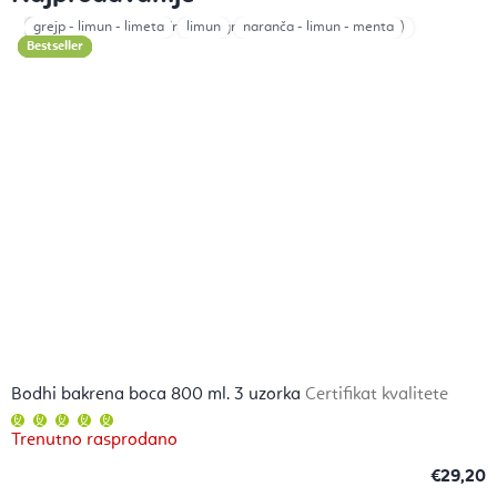
Cvijet života
1
Aqua (Voda)
grejp - limun - limeta
2
3
Aria (Zrak)
limun
Ignis (Vatra)
naranča - limun - menta
Terra (Zemlja)
Bestseller
Bestseller
Bestseller
Bestseller
Bestseller
Bestseller
Bestseller
Bestseller
Bodhi bakrena boca 800 ml. 3 uzorka
Certifikat kvalitete
Prosječna
ocjena
Trenutno rasprodano
proizvoda
je
5,0
€29,20
od
5