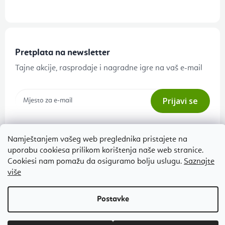
Pretplata na newsletter
Tajne akcije, rasprodaje i nagradne igre na vaš e-mail
Prijavi se
Pretplatom pristajete na
uvjetima zaštite osobnih podataka
Namještanjem vašeg web preglednika pristajete na
uporabu cookiesa prilikom korištenja naše web stranice.
Cookiesi nam pomažu da osiguramo bolju uslugu.
Saznajte
više
O Flexity
Za kupce
Kontakt
Povrat robe, zamjena i