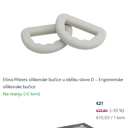
i
l
a
t
e
s
,
Elina Pilates silikonske bučice u obliku slova D – Ergonomske
M
silikonske bučice
e
Na stanju
(>5 kom)
d
€21
(–10 %)
i
€23,50
Izračunaj
€10,50 / 1 kom
t
cijenu: