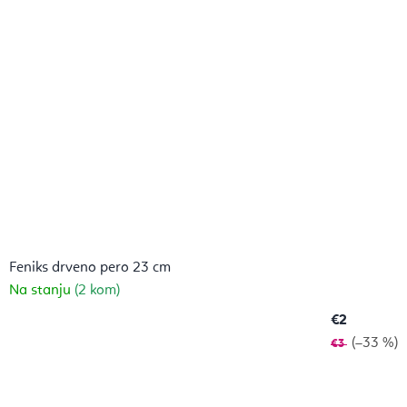
Feniks drveno pero 23 cm
Na stanju
(2 kom)
€2
(–33 %)
€3