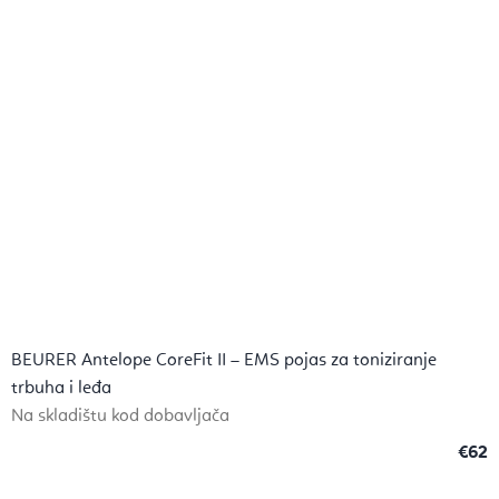
BEURER Antelope CoreFit II – EMS pojas za toniziranje
trbuha i leđa
Na skladištu kod dobavljača
€62