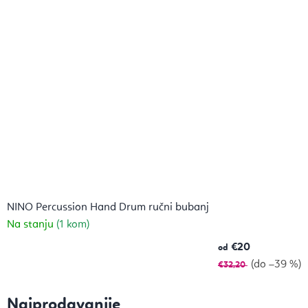
NINO Percussion Hand Drum ručni bubanj
Na stanju
(1 kom)
€20
od
(do –39 %)
€32,20
Najprodavanije