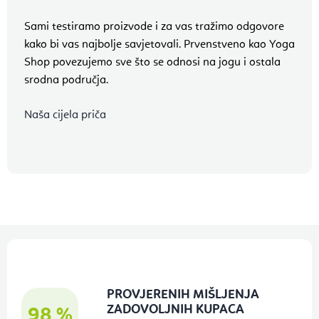
Sami testiramo proizvode i za vas tražimo odgovore
kako bi vas najbolje savjetovali. Prvenstveno kao Yoga
Shop povezujemo sve što se odnosi na jogu i ostala
srodna područja.
Naša cijela priča
P
o
d
PROVJERENIH MIŠLJENJA
ZADOVOLJNIH KUPACA
n
98 %