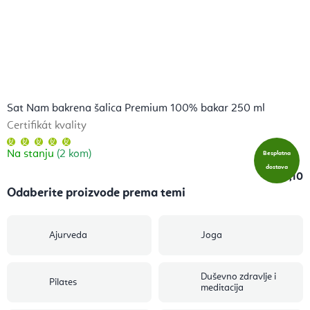
Sat Nam bakrena šalica Premium 100% bakar 250 ml
Certifikát kvality
Prosječna
ocjena
Na stanju
(2 kom)
proizvoda
Besplatna
je
dostava
5,0
€14,10
od
5
zvjezdica.
Ajurveda
Joga
Duševno zdravlje i
Pilates
meditacija