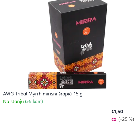
a
c
i
j
u
i
A
j
u
AWG Tribal Myrrh mirisni štapići 15 g
Na stanju
(>5 kom)
r
€1,50
v
(–25 %)
€2
e